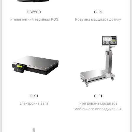
HSP500
C-R1
Інтелигентний термінал POS
Розумна масштаба дотику
C-S1
C-F1
Електронна вага
Інтегрована масштаба
мобільного впорядкування