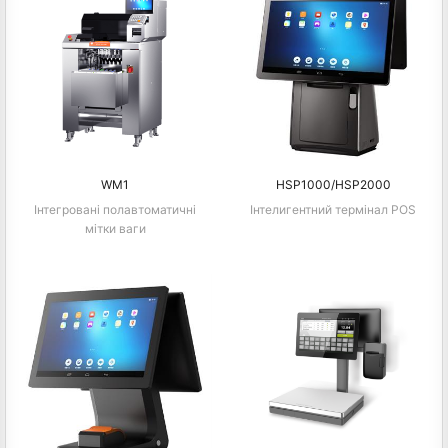
WM1
HSP1000/HSP2000
Інтегровані полавтоматичні
Інтелигентний термінал POS
мітки ваги