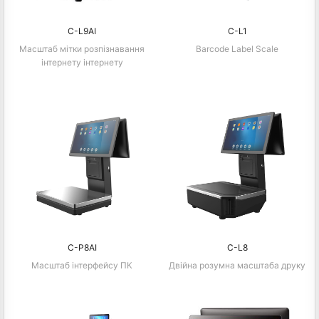
C-L9AI
C-L1
Масштаб мітки розпізнавання
Barcode Label Scale
інтернету інтернету
C-P8AI
C-L8
Масштаб інтерфейсу ПК
Двійна розумна масштаба друку