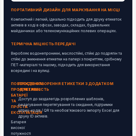
ПОРТАТИВНИЙ ДИЗАЙН ДЛЯ МАРКУВАННЯ НА МІСЦІ
Компактний і легкий, ідеально підходить для друку етикеток
активів в ході в офісах, заводах, складах, будівельних
майданчиках або телекомунікаційних полевих операціях.
ТЕРМІЧНА МІЦНІСТЬ ПЕРЕДАЧІ
Виробляє водонепроникні, маслостійкі, стійкі до подряпін та
стійкі до зникнення етикетки на папері з покриттям, срібному
ПЕТ-матеріалі та іншому, підходить для використання
всередині і на вулиці.
ПОВСЯКДЕННА
ПРОСТЕ СТВОРЕННЯ ЕТИКЕТКИ З ДОДАТКОМ
ПРОДУКТИВНІСТЬ
HERELABEL
БАТАРЕЇ
Доступ до заздалегідь розроблених шаблонів,
ТА
редагування перетягування та скидання, підтримки
ПРОСТА
штрих-кодів / QR та необов'язкового імпорту Excel для
ЕКСПЛУАТАЦІЯ
друку ID активів.
Батарея
високої
потужності