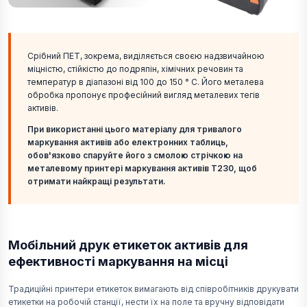
Срібний ПЕТ, зокрема, виділяється своєю надзвичайною
міцністю, стійкістю до подряпін, хімічних речовин та
температур в діапазоні від 100 до 150 ° C. Його металева
обробка пропонує професійний вигляд металевих тегів
активів.
При використанні цього матеріалу для тривалого
маркування активів або електронних таблиць,
обов'язково спаруйте його з смолою стрічкою на
металевому принтері маркування активів T230, щоб
отримати найкращі результати.
Мобільний друк етикеток активів для
ефективності маркування на місці
Традиційні принтери етикеток вимагають від співробітників друкувати
етикетки на робочій станції, нести їх на поле та вручну відповідати