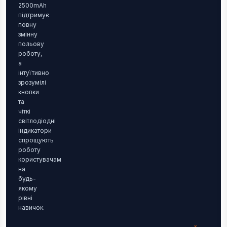
2500mAh
підтримує
повну
змінну
польову
роботу,
а
інтуїтивно
зрозумілі
кнопки
та
чіткі
світлодіодні
індикатори
спрощують
роботу
користувачам
на
будь-
якому
рівні
навичок.