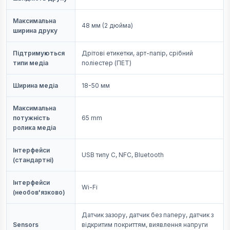
Максимальна
48 мм (2 дюйма)
ширина друку
Підтримуються
Дрітові етикетки, арт-папір, срібний
типи медіа
поліестер (ПЕТ)
Ширина медіа
18-50 мм
Максимальна
потужність
65 mm
ролика медіа
Інтерфейси
USB типу C, NFC, Bluetooth
(стандартні)
Інтерфейси
Wi-Fi
(необов'язково)
Датчик зазору, датчик без паперу, датчик з
Sensors
відкритим покриттям, виявлення напруги