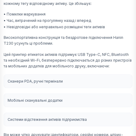
кожному тегу відповідному активу. Це збільшує:
•
Помилки маркування
•
Час, витрачений на прогулянку назад і вперед
•
Невідповідні або неправильно розміщені теги активів
Високопортативна конструкція та бездротове підключення Hanin
T230 усунуть ці проблеми.
Цей принтер етикеток активів підтримує USB Type-C, NFC, Bluetooth
та необхідний Wi-Fi, безперервно підключається до різних пристроїв
та мобільних додатків для мобільного друку, включаючи:
Сканери PDA, ручні термінали
Мобільні сканувальні додатки
Системи відстеження активів підприємства
Він може чітко друкувати ідентифікатори, серійні номери, штрих-