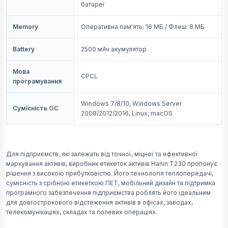
батареї
Memory
Оперативна пам'ять: 16 МБ / Флеш: 8 МБ
Battery
2500 мАч акумулятор
Мова
CPCL
програмування
Windows 7/8/10, Windows Server
Сумісність ОС
2008/2012/2016, Linux, macOS
Для підприємств, які залежать від точної, міцної та ефективної
маркування активів, виробник етикеток активів Hanin T230 пропонує
рішення з високою прибутковістю. Його технологія теплопередачі,
сумісність з срібною етикеткою ПЕТ, мобільний дизайн та підтримка
програмного забезпечення підприємства роблять його ідеальним
для довгострокового відстеження активів в офісах, заводах,
телекомунікаціях, складах та полевих операціях.