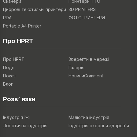
Сканери
Принтери TTO
Цифрові текстильні принтери
3D PRINTERS
PDA
ФОТОПРИНТЕРИ
Portable A4 Printer
Про HPRT
Про HPRT
Зберегти в мережі
Події
Галерія
Показ
НовиниComment
Блог
Розв’ язки
Індустрія їжі
Малютна індустрія
Логістична індустрія
Індустрія охорони здоров'я