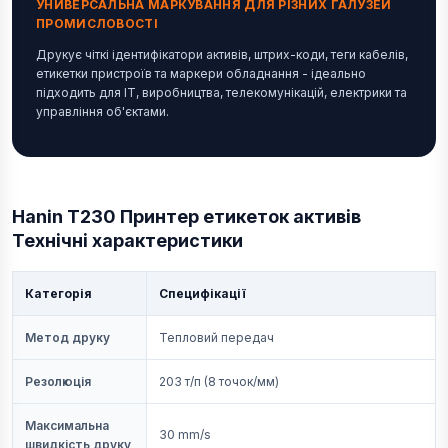
УНИВЕРСАЛЬНА МАРКУВАННЯ ДЛЯ РІЗНИХ ГАЛУЗЕЙ
ПРОМИСЛОВОСТІ
Друкує чіткі ідентифікатори активів, штрих-коди, теги кабелів,
етикетки пристроїв та маркери обладнання - ідеально
підходить для ІТ, виробництва, телекомунікацій, електрики та
управління об'єктами.
Hanin T230 Принтер етикеток активів
Технічні характеристики
Категорія
Специфікації
Метод друку
Тепловий передач
Резолюція
203 т/п (8 точок/мм)
Максимальна
30 mm/s
швидкість друку