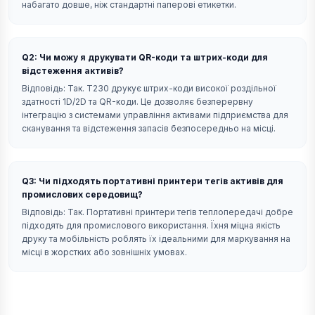
набагато довше, ніж стандартні паперові етикетки.
Q2: Чи можу я друкувати QR-коди та штрих-коди для
відстеження активів?
Відповідь: Так. T230 друкує штрих-коди високої роздільної
здатності 1D/2D та QR-коди. Це дозволяє безперервну
інтеграцію з системами управління активами підприємства для
сканування та відстеження запасів безпосередньо на місці.
Q3: Чи підходять портативні принтери тегів активів для
промислових середовищ?
Відповідь: Так. Портативні принтери тегів теплопередачі добре
підходять для промислового використання. Їхня міцна якість
друку та мобільність роблять їх ідеальними для маркування на
місці в жорстких або зовнішніх умовах.