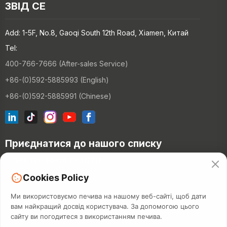
ЗВІД СЕ
Add: 1-5F, No.8, Gaoqi South 12th Road, Xiamen, Китай
Tel:
400-766-7666 (After-sales Service)
+86-(0)592-5885993 (English)
+86-(0)592-5885991 (Chinese)
Приєднатися до нашого списку
електронної пошти
Cookies Policy
З'
єднатися
Ми використовуємо печива на нашому веб-сайті, щоб дати
вам найкращий досвід користувача. За допомогою цього
сайту ви погодитеся з використанням печива.