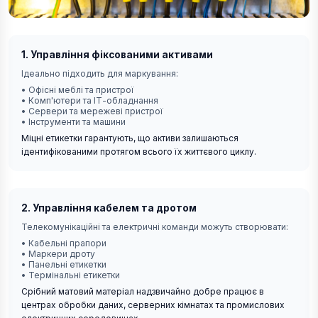
1. Управління фіксованими активами
Ідеально підходить для маркування:
•
Офісні меблі та пристрої
•
Комп'ютери та ІТ-обладнання
•
Сервери та мережеві пристрої
•
Інструменти та машини
Міцні етикетки гарантують, що активи залишаються
ідентифікованими протягом всього їх життєвого циклу.
2. Управління кабелем та дротом
Телекомунікаційні та електричні команди можуть створювати:
•
Кабельні прапори
•
Маркери дроту
•
Панельні етикетки
•
Термінальні етикетки
Срібний матовий матеріал надзвичайно добре працює в
центрах обробки даних, серверних кімнатах та промислових