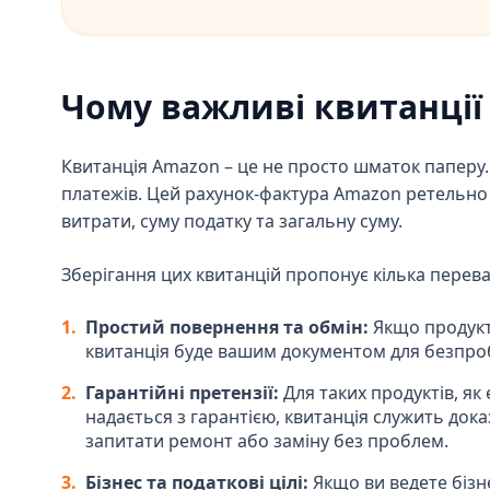
Чому важливі квитанції
Квитанція Amazon – це не просто шматок паперу. 
платежів. Цей рахунок-фактура Amazon ретельно 
витрати, суму податку та загальну суму.
Зберігання цих квитанцій пропонує кілька перева
1.
Простий повернення та обмін:
Якщо продукт
квитанція буде вашим документом для безпро
2.
Гарантійні претензії:
Для таких продуктів, як
надається з гарантією, квитанція служить док
запитати ремонт або заміну без проблем.
3.
Бізнес та податкові цілі:
Якщо ви ведете бізн