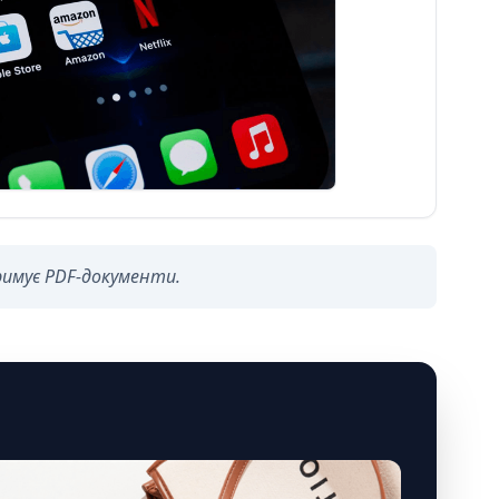
имує PDF-документи.