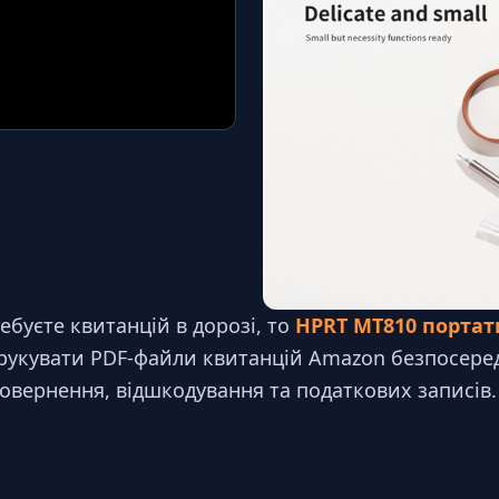
ебуєте квитанцій в дорозі, то
HPRT MT810 порта
 друкувати PDF-файли квитанцій Amazon безпосере
повернення, відшкодування та податкових записів.