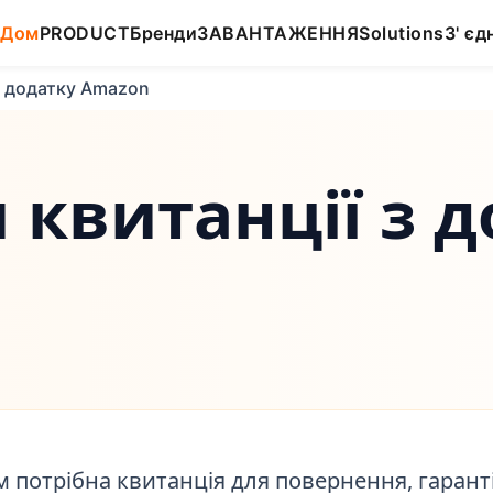
Дом
PRODUCT
Бренди
ЗАВАНТАЖЕННЯ
Solutions
З' єд
з додатку Amazon
 квитанції з 
м потрібна квитанція для повернення, гарант