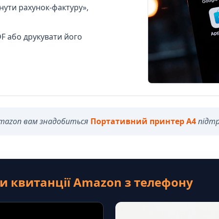
нути рахунок-фактуру»,
F або друкувати його
 Amazon вам знадобиться
Портативний принтер A4
підтр
и квитанції Amazon з телефону