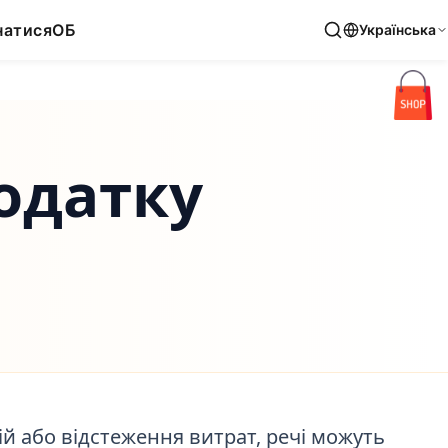
натися
ОБ
Українська
додатку
ій або відстеження витрат, речі можуть