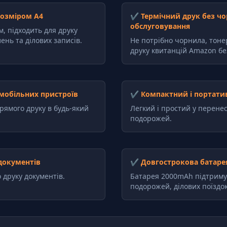
розміром A4
✔ Термічний друк без чо
обслуговування
, підходить для друку
ень та ділових записів.
Не потрібно чорнила, тонер
друку квитанцій Amazon бе
 мобільних пристроїв
✔ Компактний і портати
рямого друку в будь-який
Легкий і простий у перенес
подорожей.
документів
✔ Довгострокова батарея 
 друку документів.
Батарея 2000mAh підтримує
подорожей, ділових поїздок