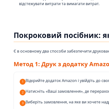
відстежувати витрати та вимагати витрат.
Покроковий посібник: я
Є в основному два способи забезпечити друкован
Метод 1: Друк з додатку Amaz
Відкрийте додаток Amazon і увійдіть до сво
1
Натисніть «Ваші замовлення», де перерахов
2
Виберіть замовлення, на яке ви хочете на
3