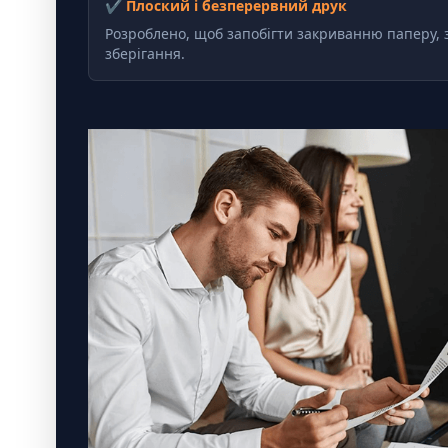
✔ Плоский і безперервний друк
Розроблено, щоб запобігти закриванню паперу,
зберігання.