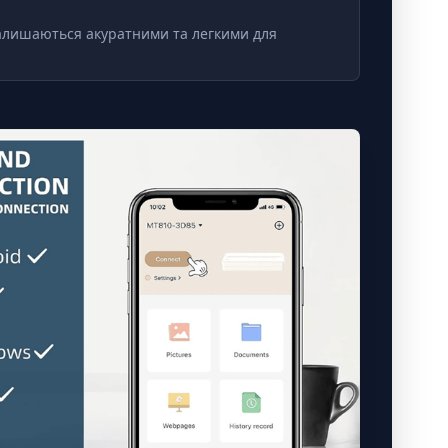
залишаються акуратними та легкими для