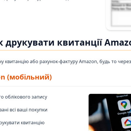
к друкувати квитанції Amaz
у квитанцію або рахунок-фактуру Amazon, будь то чере
on (мобільний)
го облікового запису
ані всі ваші покупки
друкувати квитанцію