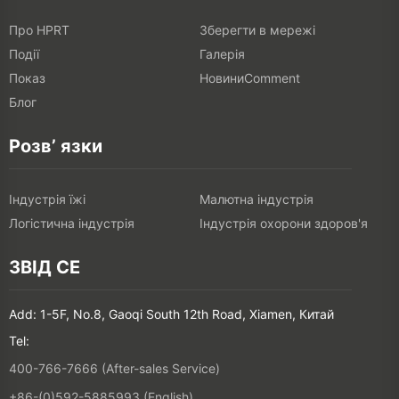
Про HPRT
Зберегти в мережі
Події
Галерія
Показ
НовиниComment
Блог
Розв’ язки
Індустрія їжі
Малютна індустрія
Логістична індустрія
Індустрія охорони здоров'я
ЗВІД СЕ
Add: 1-5F, No.8, Gaoqi South 12th Road, Xiamen, Китай
Tel:
400-766-7666 (After-sales Service)
+86-(0)592-5885993 (English)