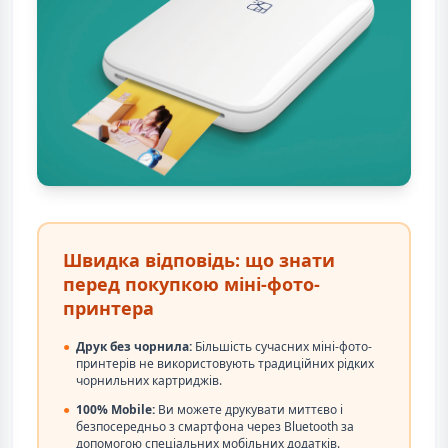
Швидка відповідь: що знати
перед покупкою міні-фото-
принтера
●
Друк без чорнила:
Більшість сучасних міні-фото-
принтерів не використовують традиційних рідких
чорнильних картриджів.
●
100% Mobile:
Ви можете друкувати миттєво і
безпосередньо з смартфона через Bluetooth за
допомогою спеціальних мобільних додатків.