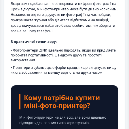
Якщо вам подобається перетворювати цифрові фотографії на
щось відчутне, міні-фото-принтер може бути дивно корисним.
Незалежно від того, друкуєте ви фотографії під час поїздки,
прикрашаєте журнал або ділитеся відбитками на вечірці,
досвід відчувається набагато більш особистим, ніж зберігати
все на вашому телефоні.
З практичної точки зору:
• Фотопринтери ZINK ідеально підходять, якщо ви приділяєте
пріоритет портативності, швидкому друку та простоті
використання
• Принтери з сублімацією фарби кращі, якщо ви цінуєте вищу
якість зображення та меншу вартість на друк з часом
Кому потрібно купити
міні-фото-принтер?
Міні фото-принтери не для всіх, але вони ідеально
підходять для певних типів користувачів.