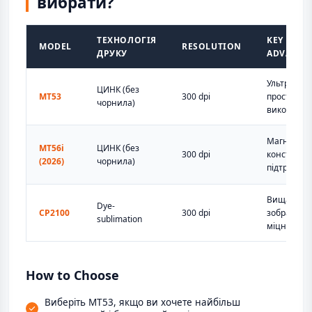
вибрати?
ТЕХНОЛОГІЯ
KEY
MODEL
RESOLUTION
ДРУКУ
ADVANTA
Ультралегк
ЦИНК (без
MT53
300 dpi
простий у
чорнила)
використа
Магнітна
MT56i
ЦИНК (без
300 dpi
конструкці
(2026)
чорнила)
підтримка 
Вища якіс
Dye-
CP2100
300 dpi
зображенн
sublimation
міцність
How to Choose
Виберіть MT53, якщо ви хочете найбільш