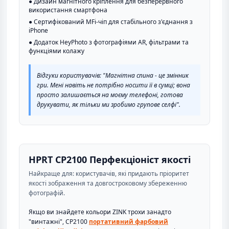
● Дизайн магнітного кріплення для безперервного
використання смартфона
● Сертифікований MFi-чіп для стабільного з'єднання з
iPhone
● Додаток HeyPhoto з фотографіями AR, фільтрами та
функціями колажу
Відгуки користувачів: "Магнітна спина - це змінник
гри. Мені навіть не потрібно носити її в сумці; вона
просто залишається на моєму телефоні, готова
друкувати, як тільки ми зробимо групове селфі".
HPRT CP2100 Перфекціоніст якості
Найкраще для: користувачів, які придають пріоритет
якості зображення та довгостроковому збереженню
фотографій.
Якщо ви знайдете кольори ZINK трохи занадто
"винтажні", CP2100
портативний фарбовий