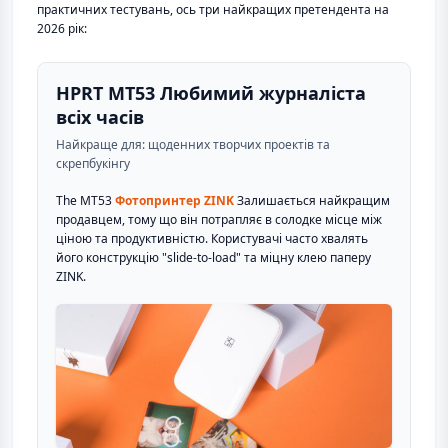
практичних тестувань, ось три найкращих претендента на
2026 рік:
HPRT MT53 Любимий журналіста
всіх часів
Найкраще для: щоденних творчих проектів та
скрепбукінгу
The MT53
Фотопринтер ZINK
Залишається найкращим
продавцем, тому що він потрапляє в солодке місце між
ціною та продуктивністю. Користувачі часто хвалять
його конструкцію "slide-to-load" та міцну клею паперу
ZINK.