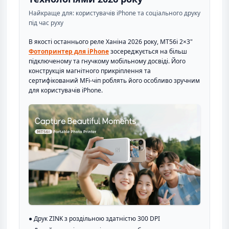
Найкраще для: користувачів iPhone та соціального друку
під час руху
В якості останнього реле Ханіна 2026 року, MT56i 2×3"
Фотопринтер для iPhone
зосереджується на більш
підключеному та гнучкому мобільному досвіді. Його
конструкція магнітного прикріплення та
сертифікований MFi-чіп роблять його особливо зручним
для користувачів iPhone.
● Друк ZINK з роздільною здатністю 300 DPI