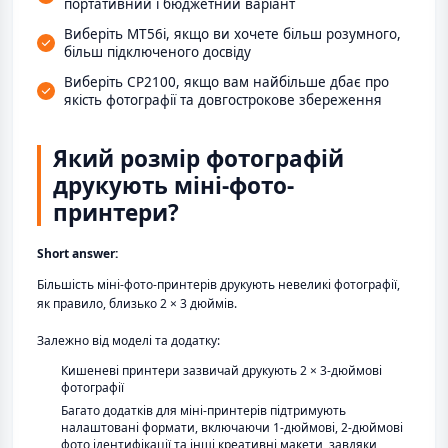
портативний і бюджетний варіант
Виберіть MT56i, якщо ви хочете більш розумного,
більш підключеного досвіду
Виберіть CP2100, якщо вам найбільше дбає про
якість фотографії та довгострокове збереження
Який розмір фотографій
друкують міні-фото-
принтери?
Short answer:
Більшість міні-фото-принтерів друкують невеликі фотографії,
як правило, близько 2 × 3 дюймів.
Залежно від моделі та додатку:
Кишеневі принтери зазвичай друкують 2 × 3-дюймові
фотографії
Багато додатків для міні-принтерів підтримують
налаштовані формати, включаючи 1-дюймові, 2-дюймові
фото ідентифікації та інші креативні макети, завдяки