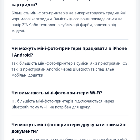
картриджі?
Більшість міні-фото-принтерів не використовують традиційні
чорнилові картриджи. Замість цього вони покладаються на
папір ZINK або технологію сублімації фарби, залежно від
моделі.
Чи можуть міні-фото-принтери працювати з iPhone
і Android?
Так, більшість міні-фото-принтерів сумісні як з пристроями iOS,
так і з пристроями Android через Bluetooth та спеціальні
мобільні додатки.
Чи вимагають міні-фото-принтери Wi-Fi?
Ні, більшість міні-фото-принтерів підключаються через
Bluetooth, тому Wi-Fi не потрібен для друку.
Чи можуть міні-фотопринтери друкувати звичайні
документи?
Ні, міні-фото-принтери розроблені спеціально для фотографій