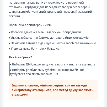
нагрівання паперу вони використовують невеликий
стрічковий картридж для передачі кольору в безперервні
шари (жовтий, пурпурний, циановий і прозорий захисний
покрив).
Порівняно з принтерами ZINK:
● Кольори здаються більш гладкими і природними
● Якість зображення ближча до традиційних фотодруків
● Захисний ламінат підвищує міцність і запобігає зникненню.
● Прилад може бути трохи більшим
Який вибрати?
● Виберіть ZINK, якщо ви цінуєте портативність та зручність
● Виберіть фарбувальну сублімацію, якщо ви більше
турбуєтеся про якість зображення
Іншими словами, міні-фото-принтери не завжди
використовують чорнило, але метод друку залежить
від моделі.