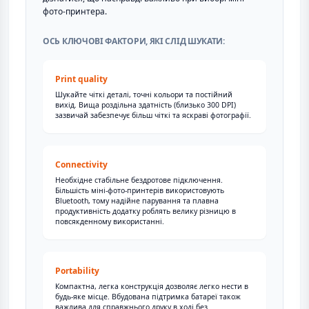
фото-принтера.
ОСЬ КЛЮЧОВІ ФАКТОРИ, ЯКІ СЛІД ШУКАТИ:
Print quality
Шукайте чіткі деталі, точні кольори та постійний
вихід. Вища роздільна здатність (близько 300 DPI)
зазвичай забезпечує більш чіткі та яскраві фотографії.
Connectivity
Необхідне стабільне бездротове підключення.
Більшість міні-фото-принтерів використовують
Bluetooth, тому надійне парування та плавна
продуктивність додатку роблять велику різницю в
повсякденному використанні.
Portability
Компактна, легка конструкція дозволяє легко нести в
будь-яке місце. Вбудована підтримка батареї також
важлива для справжнього друку в ході без