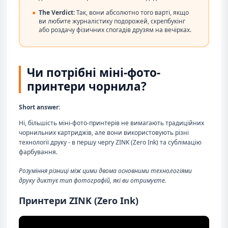
●
The Verdict:
Так, вони абсолютно того варті, якщо
ви любите журналістику подорожей, скрепбукінг
або роздачу фізичних спогадів друзям на вечірках.
Чи потрібні міні-фото-
принтери чорнила?
Short answer:
Ні, більшість міні-фото-принтерів не вимагають традиційних
чорнильних картриджів, але вони використовують різні
технології друку - в першу чергу ZINK (Zero Ink) та сублімацію
фарбування.
Розуміння різниці між цими двома основними технологіями
друку диктує тип фотографій, які ви отримуєте.
Принтери ZINK (Zero Ink)