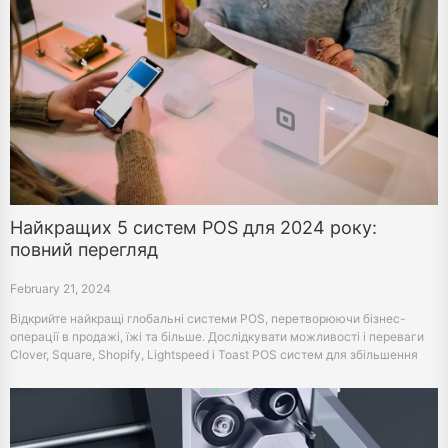
Найкращих 5 систем POS для 2024 року:
повний перегляд
February 21, 2024
Відкрийте найкращі глобальні системи POS, перетворюючи бізнес-
операції в продажі, їжі та більше. Дослідкувати можливості і переваги
Clover, Square, Shopify, Lightspeed і Toast POS систем для збільшення
ефективності і задоволення клієнтів.