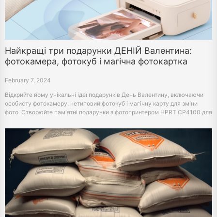
Найкращі три подарунки ДЕНІЙ Валентина:
фотокамера, фотокуб і магічна фотокартка
February 7, 2024
Відкрийте йому унікальні ідеї подарунків День Валентину, включаючи
особисту фотокамеру, нетиповий фотокуб і магічну карту для зміни
фото. Створюйте пам'ятні подарунки з фотопринтером HPRT CP4100 для
особливого дотику цього Валентайна.