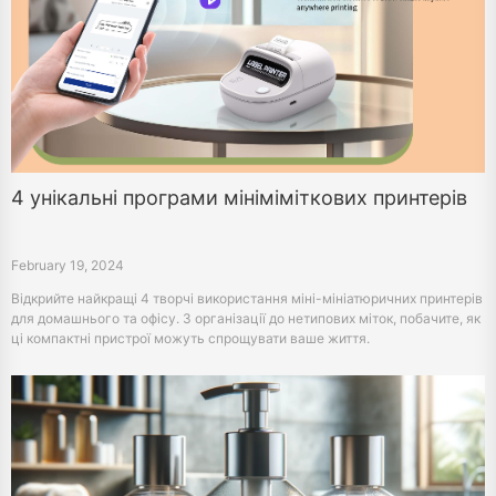
4 унікальні програми мініміміткових принтерів
February 19, 2024
Відкрийте найкращі 4 творчі використання міні-мініатюричних принтерів
для домашнього та офісу. З організації до нетипових міток, побачите, як
ці компактні пристрої можуть спрощувати ваше життя.