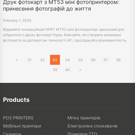
Друк фотокарт з MT53 міні фотопринтером:
принесення фотографій до життя
February 1, 2024
Відкрийте інноваційний HPRT MT53 міні фотопринтер: ідеальний для
вібрантного друку фотокарт Kpop. Вивчайте, як створити анімовані
фотокарти за допомогою технології АР, і досліджуйте різноманітність
HeyPhoto App для пам'ятних фотографій збірок.
«
31
32
33
34
35
36
37
38
39
40
»
Products
POS PRINTERS
Мітка принтерів
Мобільні принтери
Електроніка споживачів
Сканери
Принтери TTO