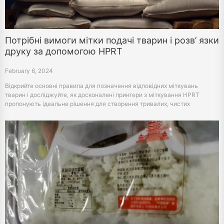
Потрібні вимоги мітки подачі тварин і розв’ язки
друку за допомогою HPRT
February 6, 2024
Відкрийте основні правила для позначення відповідних міткувань
тварин і досліджуйте, як досконалені принтери з міткування HPRT
пропонують ідеальне рішення для створення тривалих, чистих
міткувань для різних типів харчування, забезпечення безпеки і
регуляційного відповідност