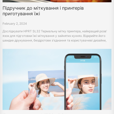
Підручник до міткування і принтерів
приготування їжі
February 2, 2024
Дослідкувати HPRT SL32 Термальну мітку принтера, найкращий розв’
язок для підготовки їжі міткування у зайнятих кухнях. Відкрийте його
швидке друкування, бездротове з'єднання та користувачеві дизайни,
ідеальні для підвищення ефективності кухні і безпеки.