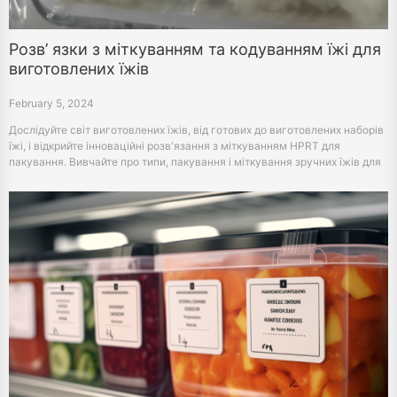
Розв’ язки з міткуванням та кодуванням їжі для
виготовлених їжів
February 5, 2024
Дослідуйте світ виготовлених їжів, від готових до виготовлених наборів
їжі, і відкрийте інноваційні розв'язання з міткуванням HPRT для
пакування. Вивчайте про типи, пакування і міткування зручних їжів для
сучасного, здорового стилю життя.