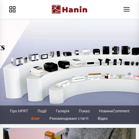
Про HPRT
Події
Галерія
Показ
НовиниComment
Блог
Рекомендовані статті
Відео