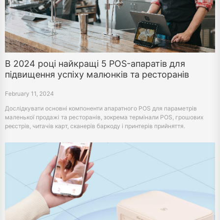
В 2024 році найкращі 5 POS-апаратів для
підвищення успіху малюнків та ресторанів
February 11, 2024
Дослідкувати основні компоненти апаратного POS для параметрів
маленької продажі та ресторанів, зокрема термінали POS, грошових
реєстрів, читачів карт, сканерів баркоду і принтерів прийняття.