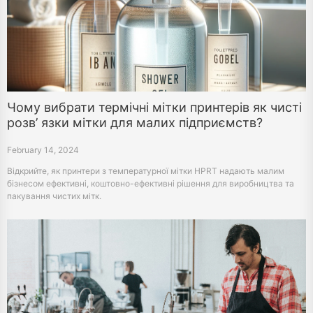
Чому вибрати термічні мітки принтерів як чисті
розв’ язки мітки для малих підприємств?
February 14, 2024
Відкрийте, як принтери з температурної мітки HPRT надають малим
бізнесом ефективні, коштовно-ефективні рішення для виробництва та
пакування чистих мітк.