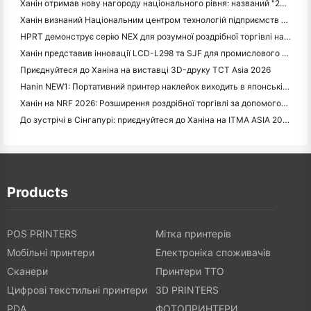
Ханін отримав нову нагороду національного рівня: названий "2026 Made in China · Trusted Brand by Consumers"
Ханін визнаний Національним центром технологій підприємств для лідерства інноваціями
HPRT демонструє серію NEX для розумної роздрібної торгівлі на CHINASHOP 2026
Ханін представив інновації LCD-L298 та SJF для промислового 3D-друку на TCT Asia 2026
Приєднуйтеся до Ханіна на виставці 3D-друку TCT Asia 2026
Hanin NEW1: Портативний принтер наклейок виходить в японські магазини LOFT
Ханін на NRF 2026: Розширення роздрібної торгівлі за допомогою інтелектуальних рішень для друку з повним сценарієм
До зустрічі в Сінгапурі: приєднуйтеся до Ханіна на ITMA ASIA 2025, щоб стати свідком найновіших технологій цифрового друку
Products
POS PRINTERS
Мітка принтерів
Мобільні принтери
Електроніка споживачів
Сканери
Принтери TTO
Цифрові текстильні принтери
3D PRINTERS
PDA
ФОТОПРИНТЕРИ