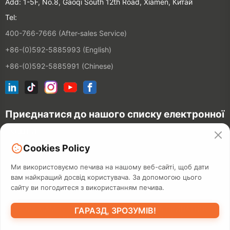
Add: 1-5F, No.8, Gaoqi South 12th Road, Xiamen, Китай
Tel:
400-766-7666 (After-sales Service)
+86-(0)592-5885993 (English)
+86-(0)592-5885991 (Chinese)
Приєднатися до нашого списку електронної
пошти
Cookies Policy
З'
єднатися
Ми використовуємо печива на нашому веб-сайті, щоб дати
вам найкращий досвід користувача. За допомогою цього
сайту ви погодитеся з використанням печива.
©2026 XIAMEN HANIN CO., LTD.
ПОЛІТИКА ПРИВАТНОСТІ
ГАРАЗД, ЗРОЗУМІВ!
ТЕРМІН ВИКОРИСТАННЯ
МАПА САЙТІВ