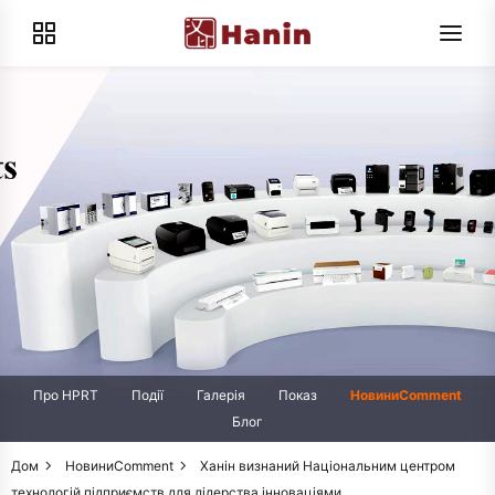
Про HPRT
Події
Галерія
Показ
НовиниComment
Блог
Дом
НовиниComment
Ханін визнаний Національним центром
технологій підприємств для лідерства інноваціями