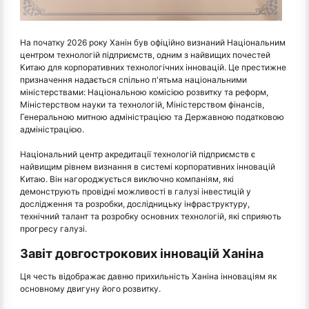
На початку 2026 року Ханін був офіційно визнаний Національним
центром технологій підприємств, одним з найвищих почестей
Китаю для корпоративних технологічних інновацій. Це престижне
призначення надається спільно п'ятьма національними
міністерствами: Національною комісією розвитку та реформ,
Міністерством науки та технологій, Міністерством фінансів,
Генеральною митною адміністрацією та Державною податковою
адміністрацією.
Національний центр акредитації технологій підприємств є
найвищим рівнем визнання в системі корпоративних інновацій
Китаю. Він нагороджується виключно компаніям, які
демонструють провідні можливості в галузі інвестицій у
дослідження та розробки, дослідницьку інфраструктуру,
технічний талант та розробку основних технологій, які сприяють
прогресу галузі.
Завіт довгострокових інновацій Ханіна
Ця честь відображає давню прихильність Ханіна інноваціям як
основному двигуну його розвитку.