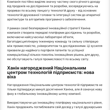
Компанія постійно виділяє значну частину свого річного доходу
від продажів на дослідження та розробки, зосереджуючись на
проривах по всьому ланцюгу технологій друку - від основних
технологій друкованої головки та інтеграції систем до апаратної
архітектури та алгоритмів програмного забезпечення.
У рамках своєї безперервної інноваційної стратегії Ханіна
компанія створила передові платформи досліджень та розробок,
включаючи найсучасніші лабораторні об'єкти,
багатодисциплінарну інженерну команду та сильну співпрацю
між промисловістю, університетом та дослідженнями. Ці зусилля
призвели до надійного портфеля патентів та успішної
комерціалізації кількох поколінь інноваційних рішень для друку,
які обслуговують галузі промисловості по всьому світу.
Ханін нагороджений Національним
центром технологій підприємств: нова
віха
Нагородження Національним центром технологій підприємств не
тільки підтверджує минулі досягнення Ханіна, але й означує нову
фазу в глобальному інноваційному шляху компанії.
Використовуючи цю інноваційну платформу національного рівня,
Ханін продовжить поглиблювати свій досвід у галузі друкарських