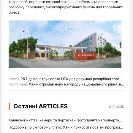
технологій, подолати ключові технічні проблеми та прискорити
розробку передових, високопродуктивних рішень для глобальних
ринків.
prev:
HPRT демонструє серію NEX для розумної роздрібної торгівлі на CHINASHOP 2026
наступний:
Ханін отримав нову нагороду національного рівня: названий "2026 Made in China · Trusted Brand by Consumers"
Останні ARTICLES
БІЛЬШЕ
Ханінські миттєві камери та портативні фотопринтери привертають великий інтерес до IEAE Shenzhen 2026
Подорожа по сніговому плато: Ханін приносить освітні програми фотографії дітям в Камдо