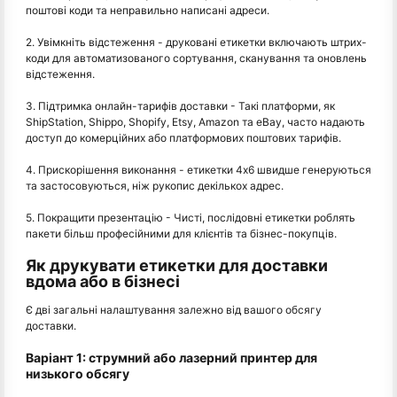
поштові коди та неправильно написані адреси.
2. Увімкніть відстеження - друковані етикетки включають штрих-
коди для автоматизованого сортування, сканування та оновлень
відстеження.
3. Підтримка онлайн-тарифів доставки - Такі платформи, як
ShipStation, Shippo, Shopify, Etsy, Amazon та eBay, часто надають
доступ до комерційних або платформових поштових тарифів.
4. Прискорішення виконання - етикетки 4x6 швидше генеруються
та застосовуються, ніж рукопис декількох адрес.
5. Покращити презентацію - Чисті, послідовні етикетки роблять
пакети більш професійними для клієнтів та бізнес-покупців.
Як друкувати етикетки для доставки
вдома або в бізнесі
Є дві загальні налаштування залежно від вашого обсягу
доставки.
Варіант 1: струмний або лазерний принтер для
низького обсягу