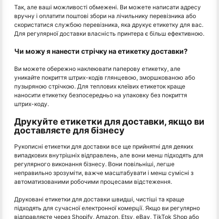
Так, але ваші можливості обмежені. Ви можете написати адресу
вручну і оплатити поштові збори на лічильнику перевізника або
скористатися службою перевізника, яка друкує етикетку для вас.
Для регулярної доставки власність принтера є більш ефективною.
Чи можу я нанести стрічку на етикетку доставки?
Ви можете обережно наклеювати паперову етикетку, але
уникайте покриття штрих-кодів глянцевою, зморшкованою або
пузыряною стрічкою. Для теплових клеївих етикеток краще
наносити етикетку безпосередньо на упаковку без покриття
штрих-коду.
Друкуйте етикетки для доставки, якщо ви
доставляєте для бізнесу
Рукописні етикетки для доставки все ще прийнятні для деяких
випадкових внутрішніх відправлень, але вони менш підходять для
регулярного виконання бізнесу. Вони повільніші, легше
неправильно зрозуміти, важче масштабувати і менш сумісні з
автоматизованими робочими процесами відстеження.
Друковані етикетки для доставки швидші, чистіші та краще
підходять для сучасної електронної комерції. Якщо ви регулярно
відправляєте через Shopify, Amazon, Etsy, eBay, TikTok Shop або