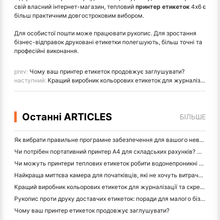
свій власний інтернет-магазин, тепловий
принтер етикеток
4x6 є
більш практичним довгостроковим вибором.
Для особистої пошти може працювати рукопис. Для зростання
бізнес-відправок друковані етикетки полегшують, більш точні та
професійні виконання.
prev:
Чому ваш принтер етикеток продовжує заглушувати?
наступний:
Кращий виробник кольорових етикеток для журналізації та скрепбукінгу: додайте більше кольору на кожну сторінку
Останні ARTICLES
БІЛЬШЕ
Як вибрати правильне програмне забезпечення для вашого невеликого або середнього ресторану
Чи потрібен портативний принтер A4 для складських рахунків? Що дійсно працює
Чи можуть принтери теплових етикеток робити водонепроникні етикетки для продуктів малого бізнесу?
Найкраща миттєва камера для початківців, які не хочуть витрачати папір
Кращий виробник кольорових етикеток для журналізації та скрепбукінгу: додайте більше кольору на кожну сторінку
Рукопис проти друку доставчих етикеток: поради для малого бізнесу в 2026 році
Чому ваш принтер етикеток продовжує заглушувати?