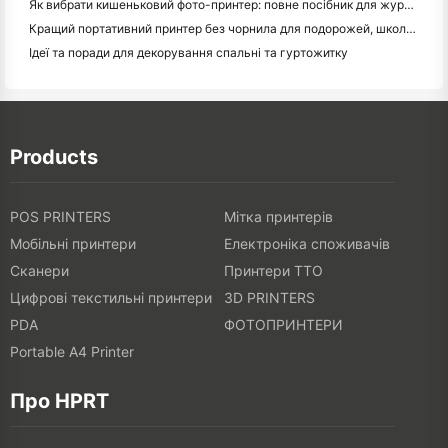
Як вибрати кишеньковий фото-принтер: повне посібник для журналістів, подорожей та користувачів iPhone
Кращий портативний принтер без чорнила для подорожей, школи та мобільної роботи: огляд Hanin MT620 Pro
Ідеї та поради для декорування спальні та гуртожитку
Products
POS PRINTERS
Мітка принтерів
Мобільні принтери
Електроніка споживачів
Сканери
Принтери TTO
Цифрові текстильні принтери
3D PRINTERS
PDA
ФОТОПРИНТЕРИ
Portable A4 Printer
Про HPRT