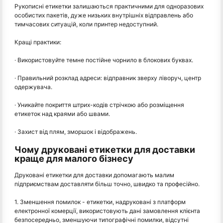
Рукописні етикетки залишаються практичними для одноразових
особистих пакетів, дуже низьких внутрішніх відправлень або
тимчасових ситуацій, коли принтер недоступний.
Кращі практики:
· Використовуйте темне постійне чорнило в блокових буквах.
· Правильний розклад адреси: відправник зверху ліворуч, центр
одержувача.
· Уникайте покриття штрих-кодів стрічкою або розміщення
етикеток над краями або швами.
· Захист від плям, зморшок і відображень.
Чому друковані етикетки для доставки
краще для малого бізнесу
Друковані етикетки для доставки допомагають малим
підприємствам доставляти більш точно, швидко та професійно.
1. Зменшення помилок - етикетки, надруковані з платформ
електронної комерції, використовують дані замовлення клієнта
безпосередньо, зменшуючи типографічні помилки, відсутні