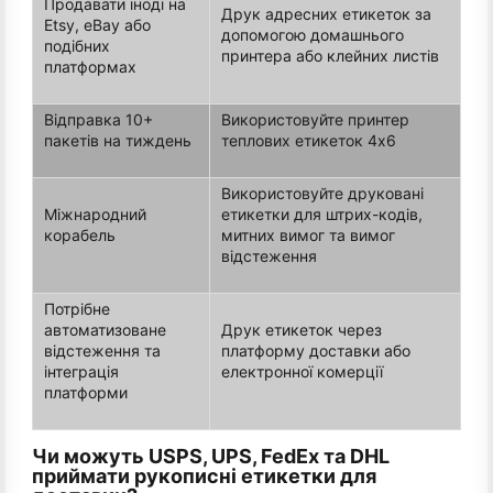
Продавати іноді на
Друк адресних етикеток за
Etsy, eBay або
допомогою домашнього
подібних
принтера або клейних листів
платформах
Відправка 10+
Використовуйте принтер
пакетів на тиждень
теплових етикеток 4x6
Використовуйте друковані
Міжнародний
етикетки для штрих-кодів,
корабель
митних вимог та вимог
відстеження
Потрібне
автоматизоване
Друк етикеток через
відстеження та
платформу доставки або
інтеграція
електронної комерції
платформи
Чи можуть USPS, UPS, FedEx та DHL
приймати рукописні етикетки для