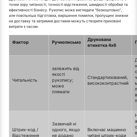
точки зору читаності, точності відстеження, швидкості обробки та
ефективності бізнесу. Рукопис може виглядати "безкоштовно",
але повільніша підготовка, вирішення помилок, пропущені знижки
на доставку та затримки доставки можуть створити приховані
витрати з часом.
Друкована
Фактор
Ручнописьмо
етикетка 4x6
н
залежить від
якості
Стандартизований,
Читальність
рукопису;
висококонтрастний
може
плямати
Зазвичай ні
Штрих-код /
одного, якщо
Включає машинно
Відстеження
не додано
читані штрих-коди