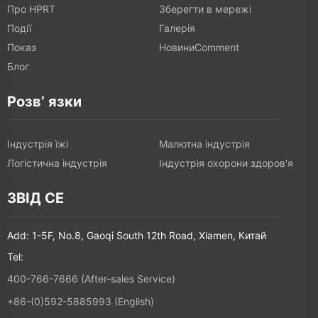
Про HPRT
Зберегти в мережі
Події
Галерія
Показ
НовиниComment
Блог
Розв’ язки
Індустрія їжі
Малютна індустрія
Логістична індустрія
Індустрія охорони здоров'я
ЗВІД СЕ
Add: 1-5F, No.8, Gaoqi South 12th Road, Xiamen, Китай
Tel:
400-766-7666 (After-sales Service)
+86-(0)592-5885993 (English)