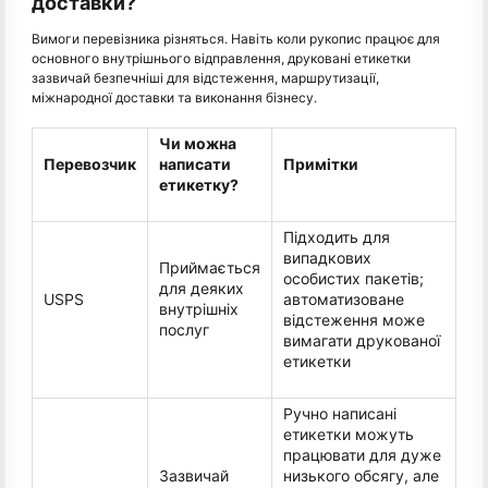
доставки?
Вимоги перевізника різняться. Навіть коли рукопис працює для
основного внутрішнього відправлення, друковані етикетки
зазвичай безпечніші для відстеження, маршрутизації,
міжнародної доставки та виконання бізнесу.
Чи можна
Перевозчик
написати
Примітки
етикетку?
Підходить для
випадкових
Приймається
особистих пакетів;
для деяких
USPS
автоматизоване
внутрішніх
відстеження може
послуг
вимагати друкованої
етикетки
Ручно написані
етикетки можуть
працювати для дуже
Зазвичай
низького обсягу, але