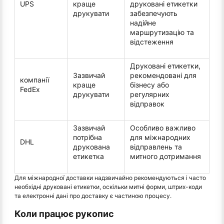
UPS
краще
друковані етикетки
друкувати
забезпечують
надійне
маршрутизацію та
відстеження
Друковані етикетки,
Зазвичай
рекомендовані для
компанії
краще
бізнесу або
FedEx
друкувати
регулярних
відправок
Зазвичай
Особливо важливо
потрібна
для міжнародних
DHL
друкована
відправлень та
етикетка
митного дотримання
Для міжнародної доставки надзвичайно рекомендуються і часто
необхідні друковані етикетки, оскільки митні форми, штрих-коди
та електронні дані про доставку є частиною процесу.
Коли працює рукопис