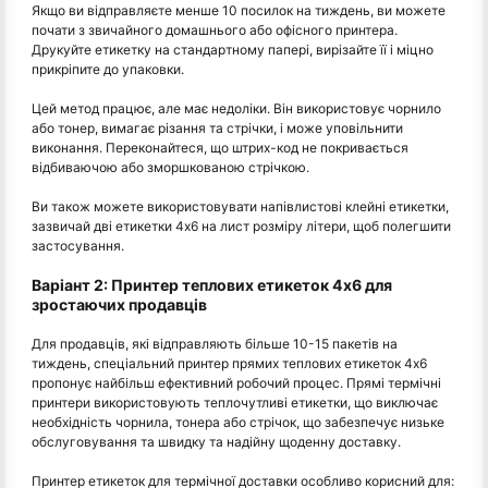
Якщо ви відправляєте менше 10 посилок на тиждень, ви можете
почати з звичайного домашнього або офісного принтера.
Друкуйте етикетку на стандартному папері, вирізайте її і міцно
прикріпите до упаковки.
Цей метод працює, але має недоліки. Він використовує чорнило
або тонер, вимагає різання та стрічки, і може уповільнити
виконання. Переконайтеся, що штрих-код не покривається
відбиваючою або зморшкованою стрічкою.
Ви також можете використовувати напівлистові клейні етикетки,
зазвичай дві етикетки 4х6 на лист розміру літери, щоб полегшити
застосування.
Варіант 2: Принтер теплових етикеток 4x6 для
зростаючих продавців
Для продавців, які відправляють більше 10-15 пакетів на
тиждень, спеціальний принтер прямих теплових етикеток 4x6
пропонує найбільш ефективний робочий процес. Прямі термічні
принтери використовують теплочутливі етикетки, що виключає
необхідність чорнила, тонера або стрічок, що забезпечує низьке
обслуговування та швидку та надійну щоденну доставку.
Принтер етикеток для термічної доставки особливо корисний для: