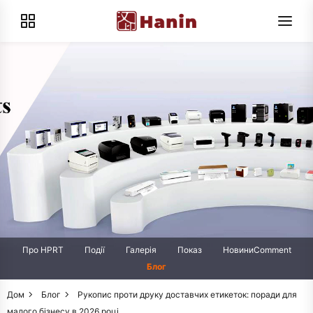
Про HPRT
Події
Галерія
Показ
НовиниComment
Блог
Дом
Блог
Рукопис проти друку доставчих етикеток: поради для
малого бізнесу в 2026 році