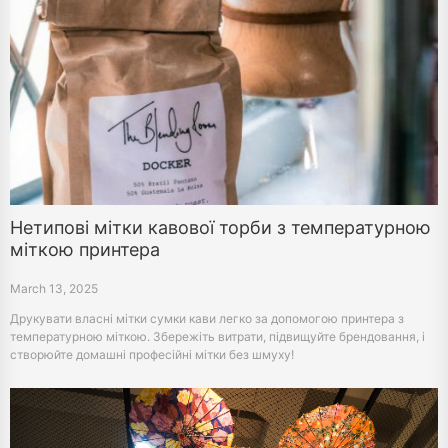
Нетипові мітки кавової торби з температурною
міткою принтера
March 13, 2025
Друкувати власні мітки сумки кави легко за допомогою принтера з
температурною міткою. Збережіть витрати, підвищуйте брендовання, і
створюйте домашні професійні мітки без шмуху!