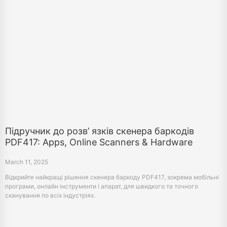
Підручник до розв’ язків скенера баркодів
PDF417: Apps, Online Scanners & Hardware
March 11, 2025
Відкрийте найкращі рішення скенера баркоду PDF417, зокрема мобільні
програми, онлайн інструменти і апарат, для швидкого та точного
сканування по всіх індустріях.