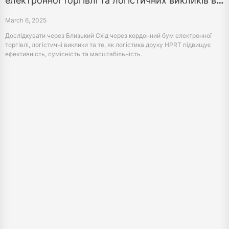
електронної торгівлі та логістичних викликів в
2025 році
March 6, 2025
Дослідкувати через Близький Схід через кордонний бум електронної
торгівлі, логістичні виклики та те, як логістика друку HPRT підвищує
ефективність, сумісність та масштабільність.