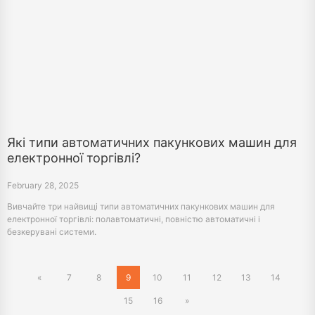
Які типи автоматичних пакункових машин для
електронної торгівлі?
February 28, 2025
Вивчайте три найвищі типи автоматичних пакункових машин для
електронної торгівлі: полавтоматичні, повністю автоматичні і
безкерувані системи.
«
7
8
9
10
11
12
13
14
15
16
»