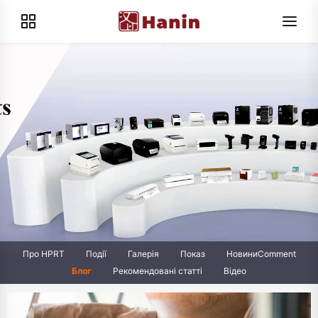
Про HPRT
Події
Галерія
Показ
НовиниComment
Блог
Рекомендовані статті
Відео