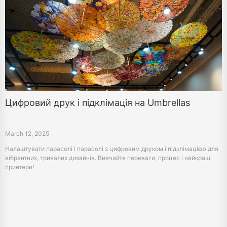
Цифровий друк і підклімація на Umbrellas
March 12, 2025
Налаштувати парасолі і парасолі з цифровим друком і підклімацією для
вібрантних, тривалих дизайнів. Вивчайте переваги, процес і найкращі
принтери!