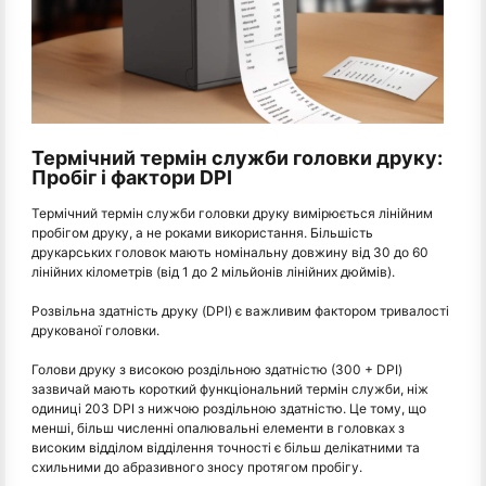
Термічний термін служби головки друку:
Пробіг і фактори DPI
Термічний термін служби головки друку вимірюється лінійним
пробігом друку, а не роками використання. Більшість
друкарських головок мають номінальну довжину від 30 до 60
лінійних кілометрів (від 1 до 2 мільйонів лінійних дюймів).
Розвільна здатність друку (DPI) є важливим фактором тривалості
друкованої головки.
Голови друку з високою роздільною здатністю (300 + DPI)
зазвичай мають короткий функціональний термін служби, ніж
одиниці 203 DPI з нижчою роздільною здатністю. Це тому, що
менші, більш численні опалювальні елементи в головках з
високим відділом відділення точності є більш делікатними та
схильними до абразивного зносу протягом пробігу.