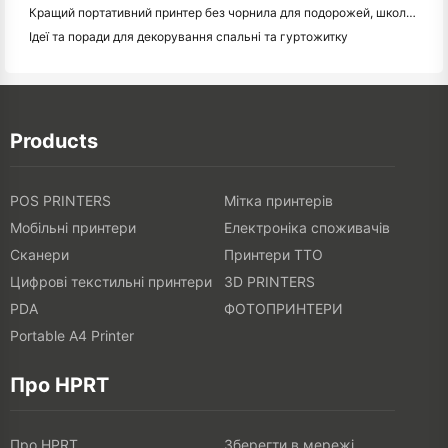
Кращий портативний принтер без чорнила для подорожей, школи та мобільної роботи: огляд Hanin MT620 Pro
Ідеї та поради для декорування спальні та гуртожитку
Products
POS PRINTERS
Мітка принтерів
Мобільні принтери
Електроніка споживачів
Сканери
Принтери TTO
Цифрові текстильні принтери
3D PRINTERS
PDA
ФОТОПРИНТЕРИ
Portable A4 Printer
Про HPRT
Про HPRT
Зберегти в мережі