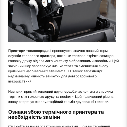
Принтери теплопередачі
пропонують значно довший термін
служби теплового принтера, оскільки теплова стрічка захищає
головку друку від прямого контакту з абразивними засобами. Цей
захисний шар забезпечує низьке тертя та зменшення зносу
критичних нагрівальних елементів. TT також забезпечує
надзвичайну міцність етикетки для довгострокового
використання.
Навпаки, прямий тепловий друк передбачає контакт з високим
тертям між головкою друку та носіями. Цей підвищений рівень
зносу скорочує експлуатаційний термін друкованої головки.
Ознаки збою термічного принтера та
необхідність заміни
Слідкуйте за цими остаточними ознаками, що ваш термічний