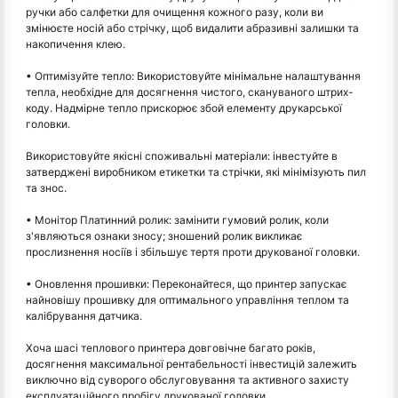
ручки або салфетки для очищення кожного разу, коли ви
змінюєте носій або стрічку, щоб видалити абразивні залишки та
накопичення клею.
• Оптимізуйте тепло: Використовуйте мінімальне налаштування
тепла, необхідне для досягнення чистого, скануваного штрих-
коду. Надмірне тепло прискорює збой елементу друкарської
головки.
Використовуйте якісні споживальні матеріали: інвестуйте в
затверджені виробником етикетки та стрічки, які мінімізують пил
та знос.
• Монітор Платинний ролик: замінити гумовий ролик, коли
з'являються ознаки зносу; зношений ролик викликає
прослизнення носіїв і збільшує тертя проти друкованої головки.
• Оновлення прошивки: Переконайтеся, що принтер запускає
найновішу прошивку для оптимального управління теплом та
калібрування датчика.
Хоча шасі теплового принтера довговічне багато років,
досягнення максимальної рентабельності інвестицій залежить
виключно від суворого обслуговування та активного захисту
експлуатаційного пробігу друкованої головки.