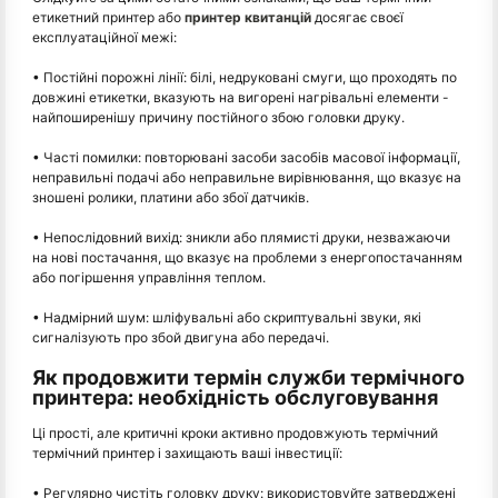
етикетний принтер або
принтер квитанцій
досягає своєї
експлуатаційної межі:
• Постійні порожні лінії: білі, недруковані смуги, що проходять по
довжині етикетки, вказують на вигорені нагрівальні елементи -
найпоширенішу причину постійного збою головки друку.
• Часті помилки: повторювані засоби засобів масової інформації,
неправильні подачі або неправильне вирівнювання, що вказує на
зношені ролики, платини або збої датчиків.
• Непослідовний вихід: зникли або плямисті друки, незважаючи
на нові постачання, що вказує на проблеми з енергопостачанням
або погіршення управління теплом.
• Надмірний шум: шліфувальні або скриптувальні звуки, які
сигналізують про збой двигуна або передачі.
Як продовжити термін служби термічного
принтера: необхідність обслуговування
Ці прості, але критичні кроки активно продовжують термічний
термічний принтер і захищають ваші інвестиції:
• Регулярно чистіть головку друку: використовуйте затверджені