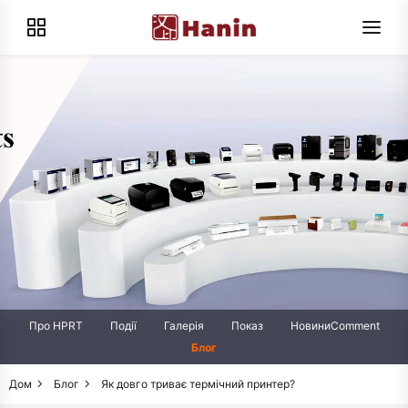
Про HPRT
Події
Галерія
Показ
НовиниComment
Блог
Дом
Блог
Як довго триває термічний принтер?