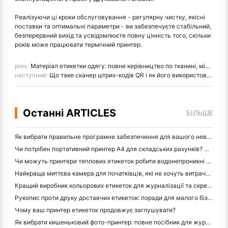
Реалізуючи ці кроки обслуговування - регулярну чистку, якісні
поставки та оптимальні параметри - ви забезпечуєте стабільний,
безперервний вихід та усвідомлюєте повну цінність того, скільки
років може працювати термічний принтер.
prev:
Матеріал етикетки одягу: повне керівництво по тканині, міцності та застосуванню
наступний:
Що таке сканер штрих-кодів QR і як його використовувати
Останні ARTICLES
БІЛЬШЕ
Як вибрати правильне програмне забезпечення для вашого невеликого або середнього ресторану
Чи потрібен портативний принтер A4 для складських рахунків? Що дійсно працює
Чи можуть принтери теплових етикеток робити водонепроникні етикетки для продуктів малого бізнесу?
Найкраща миттєва камера для початківців, які не хочуть витрачати папір
Кращий виробник кольорових етикеток для журналізації та скрепбукінгу: додайте більше кольору на кожну сторінку
Рукопис проти друку доставчих етикеток: поради для малого бізнесу в 2026 році
Чому ваш принтер етикеток продовжує заглушувати?
Як вибрати кишеньковий фото-принтер: повне посібник для журналістів, подорожей та користувачів iPhone