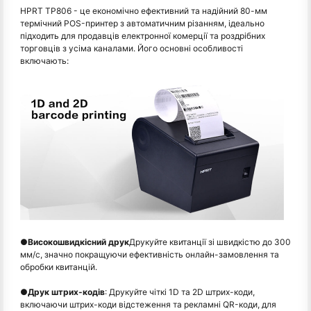
HPRT TP806 - це економічно ефективний та надійний 80-мм
термічний POS-принтер з автоматичним різанням, ідеально
підходить для продавців електронної комерції та роздрібних
торговців з усіма каналами. Його основні особливості
включають:
●
Високошвидкісний друк
Друкуйте квитанції зі швидкістю до 300
мм/с, значно покращуючи ефективність онлайн-замовлення та
обробки квитанцій.
●
Друк штрих-кодів
: Друкуйте чіткі 1D та 2D штрих-коди,
включаючи штрих-коди відстеження та рекламні QR-коди, для