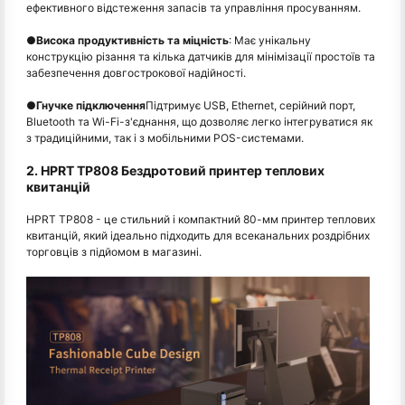
ефективного відстеження запасів та управління просуванням.
●
Висока продуктивність та міцність
: Має унікальну
конструкцію різання та кілька датчиків для мінімізації простоїв та
забезпечення довгострокової надійності.
●
Гнучке підключення
Підтримує USB, Ethernet, серійний порт,
Bluetooth та Wi-Fi-з'єднання, що дозволяє легко інтегруватися як
з традиційними, так і з мобільними POS-системами.
2. HPRT TP808 Бездротовий принтер теплових
квитанцій
HPRT TP808 - це стильний і компактний 80-мм принтер теплових
квитанцій, який ідеально підходить для всеканальних роздрібних
торговців з підйомом в магазині.