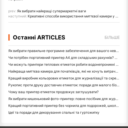
prev:
Як вибрати найкращі супермаркетні ваги
наступний:
Креативні способи використання миттєвої камери у вашому гостьовому будинку або будинку
Останні ARTICLES
БІЛЬШЕ
Як вибрати правильне програмне забезпечення для вашого невеликого або середнього ресторану
Чи потрібен портативний принтер A4 для складських рахунків? Що дійсно працює
Чи можуть принтери теплових етикеток робити водонепроникні етикетки для продуктів малого бізнесу?
Найкраща миттєва камера для початківців, які не хочуть витрачати папір
Кращий виробник кольорових етикеток для журналізації та скрепбукінгу: додайте більше кольору на кожну сторінку
Рукопис проти друку доставчих етикеток: поради для малого бізнесу в 2026 році
Чому ваш принтер етикеток продовжує заглушувати?
Як вибрати кишеньковий фото-принтер: повне посібник для журналістів, подорожей та користувачів iPhone
Кращий портативний принтер без чорнила для подорожей, школи та мобільної роботи: огляд Hanin MT620 Pro
Ідеї та поради для декорування спальні та гуртожитку