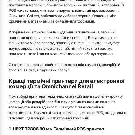
доставку в магазині, принтери термічних квитанцій, інтегровані з
POS-системами, миттєво генерують квитанції про замовлення
Click-and-Collect, забезпечуючи безперервне з'єднання між
фізичними магазинами та онлайн-платформами.
У порівнянні з традиційними ударними принтерами, термічні
принтери пропонують кілька різних переваг. Вони вимагають
тільки термічного паперу, пропонують більш швидкі швидкості
друку, виробляють високоякісний, чіткий текст та графіку,
працюють тихо і вимагають мінімального обслуговування.
Отже, вони широко прийняті в електронній комерції, роздрібній
торгівлі та галузі харчових послуг.
Кращі термічні принтери для електронної
комерції та Omnichannel Retail
При виборі принтера термічних квитанцій для вашої електронної
комерції або роздрібного бізнесу з усіма каналами важливо
зосередитися на надійності, швидкості та економічній
ефективності. Ось деякі кращі термічні принтери POS, які ідеально
підходять для операцій електронної комерції:
1. HPRT TP806 80 мм Термічний POS принтер