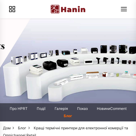
Про HPRT
Події
Галерія
Показ
НовиниComment
Блог
Дом
Блог
Кращі термічні принтери для електронної комерції та
Omnichannel Retail