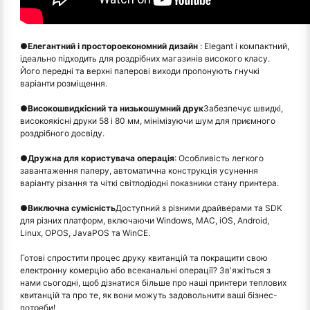
●
Елегантний і простороекономний дизайн
: Elegant і компактний,
ідеально підходить для роздрібних магазинів високого класу.
Його передні та верхні паперові виходи пропонують гнучкі
варіанти розміщення.
●
Високошвидкісний та низькошумний друк
Забезпечує швидкі,
високоякісні друки 58 і 80 мм, мінімізуючи шум для приємного
роздрібного досвіду.
●
Дружна для користувача операція
: Особливість легкого
завантаження паперу, автоматична конструкція усунення
варіанту різання та чіткі світлодіодні показники стану принтера.
●
Виключна сумісність
Доступний з різними драйверами та SDK
для різних платформ, включаючи Windows, MAC, iOS, Android,
Linux, OPOS, JavaPOS та WinCE.
Готові спростити процес друку квитанцій та покращити свою
електронну комерцію або всеканальні операції? Зв'яжіться з
нами сьогодні, щоб дізнатися більше про наші принтери теплових
квитанцій та про те, як вони можуть задовольнити ваші бізнес-
потреби!