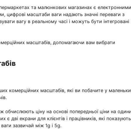
супермаркетах та малюнкових магазинах є електронними
и, цифрові масштаби ваги надають значні переваги з
зувати вагу в реальному часі і можуть бути інтегровані 
омерційних масштабів, допомагаючи вам вибрати
табів
ших комерційних масштабів, які ви побачите у маленьк
ів.
ож обчислюють ціну на основі попередньої ціни на оди
их є дві екрани для клієнтів і працівників, які показують
ь ваги зазвичай між 1g і 5g.