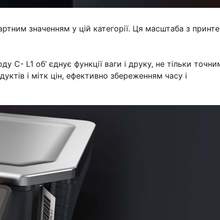
артним значенням у цій категорії. Ця масштаба з принт
ду C- L1 об’ єднує функції ваги і друку, не тільки точни
уктів і мітк цін, ефективно збереженням часу і