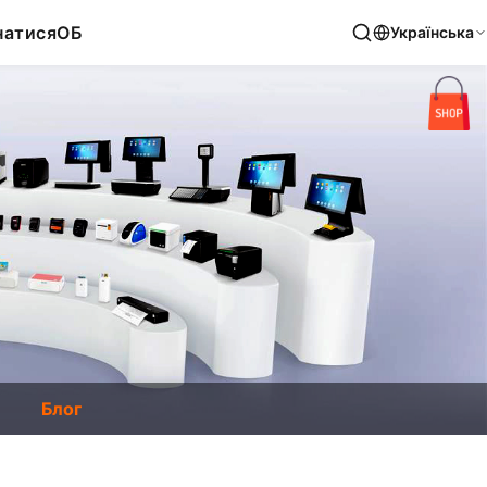
натися
ОБ
Українська
Блог