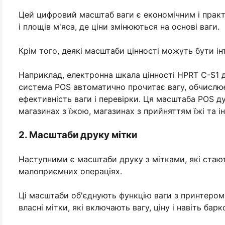
Цей цифровий масштаб ваги є економічним і практи
і площів м'яса, де ціни змінюються на основі ваги.
Крім того, деякі масштаби цінності можуть бути і
Наприклад, електронна шкала цінності HPRT C-S1 д
система POS автоматично прочитає вагу, обчислює
ефективність ваги і перевірки. Ця масштаба POS 
магазинах з їжою, магазинах з прийняттям їжі та 
2. Масштаби друку мітки
Наступними є масштаби друку з мітками, які стаю
малоприємних операціях.
Ці масштаби об'єднують функцію ваги з принтером
власні мітки, які включають вагу, ціну і навіть ба