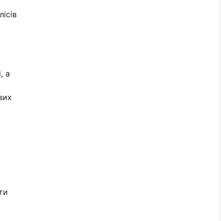
ісів
, а
вих
ти