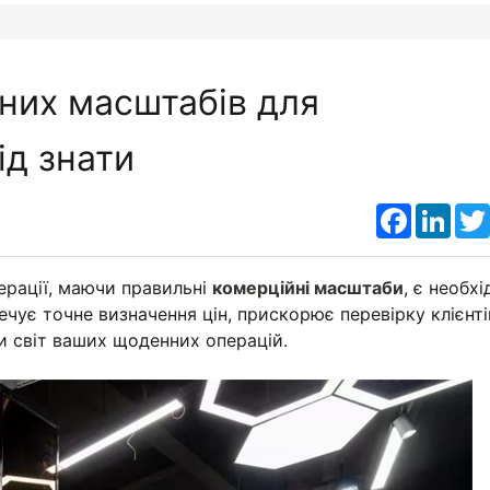
йних масштабів для
ід знати
Faceboo
Link
ерації, маючи правильні
комерційні масштаби
, є необх
ечує точне визначення цін, прискорює перевірку клієнті
и світ ваших щоденних операцій.