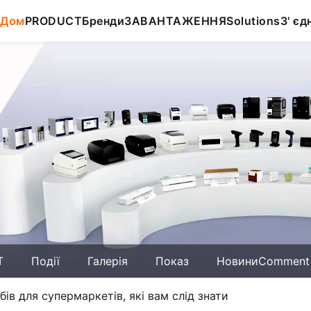
Дом
PRODUCT
Бренди
ЗАВАНТАЖЕННЯ
Solutions
З' єд
T
Події
Галерія
Показ
НовиниComment
ів для супермаркетів, які вам слід знати