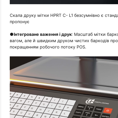
Скала друку мітки HPRT C- L1 безсумнівно є станд
пропонує
●
Інтегроване важення і друк
: Масштаб мітки барко
вагом, але й швидким друком чистих баркодів прод
покращенням робочого потоку POS.