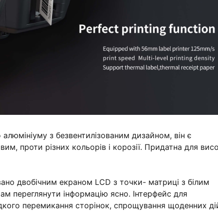
о алюмініуму з безвентилізованим дизайном, він є
им, проти різних кольорів і корозії. Придатна для вис
вано двобічним екраном LCD з точки- матриці з білим
ам переглянути інформацію ясно. Інтерфейс для
идкого перемикання сторінок, спрощування щоденних ді