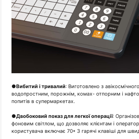
●
Вибитий і тривалий
: Виготовлено з авікосмічног
водопростним, порожнім, комах- отпорним і нафтов
попитів в супермаркетах.
●
Двобоковий показ для легкої операції
: Організо
фоновим світлом, що дозволяє клієнтам і оператор
користувача включає 70* 3 гарячі клавіші для шв