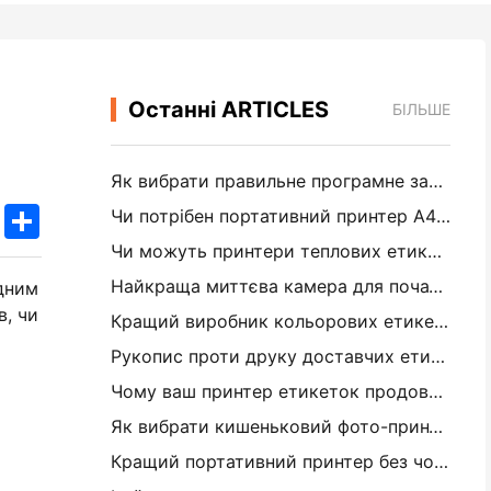
Останні ARTICLES
БІЛЬШЕ
Як вибрати правильне програмне забезпечення для вашого невеликого або середнього ресторану
k
edIn
Twitter
Share
Чи потрібен портативний принтер A4 для складських рахунків? Що дійсно працює
Чи можуть принтери теплових етикеток робити водонепроникні етикетки для продуктів малого бізнесу?
Найкраща миттєва камера для початківців, які не хочуть витрачати папір
ідним
в, чи
Кращий виробник кольорових етикеток для журналізації та скрепбукінгу: додайте більше кольору на кожну сторінку
Рукопис проти друку доставчих етикеток: поради для малого бізнесу в 2026 році
Чому ваш принтер етикеток продовжує заглушувати?
Як вибрати кишеньковий фото-принтер: повне посібник для журналістів, подорожей та користувачів iPhone
Кращий портативний принтер без чорнила для подорожей, школи та мобільної роботи: огляд Hanin MT620 Pro