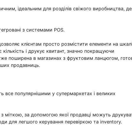
чним, ідеальним для розділів свіжого виробництва, дел
нтегровані з системами POS.
озволяє клієнтам просто розмістити елементи на шкалі
 кількість і друкує квитант, значно покращуючи
дуже поширена в магазинах з фруктовим ланцюгом, гото
інших продавниць.
ть все популярнішими у супермаркетах і великих
 з міткою, за допомогою якої продавці можуть друкува
ркоди для легшого керування перевіркою та inventory.