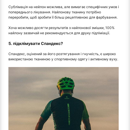
Сублімація на нейлон можлива, але вимагає специфічних умов і
попереднього лікування. Найлонову тканину потрібно
переробити, щоб зробити її більш рецептивною для фарбування.
Хоча можливо досягти результатів з найлонової змішки, 100%
найлону зазвичай не рекомендується для друку підліміації.
5. підклімувати Спандекс?
Спандекс, оцінений за його розтягування і гнучкість, є широко
використаною тканиною у спортивному одягу і активному вуху.