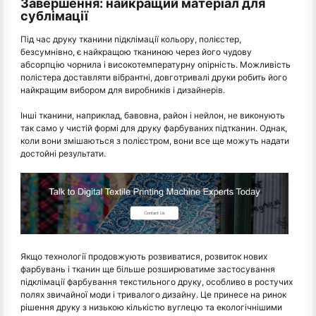
Завершення: найкращий матеріал для
сублімації
Під час друку тканини підклімації кольору, полієстер,
безсумнівно, є найкращою тканиною через його чудову
абсорпцію чорнила і високотемпературну опірність. Можливість
полістера доставляти вібрантні, довготривалі друки робить його
найкращим вибором для виробників і дизайнерів.
Інші тканини, наприклад, бавовна, район і нейлон, не виконують
так само у чистій формі для друку фарбуваних підтканин. Однак,
коли вони змішаються з полієстром, вони все ще можуть надати
достойні результати.
Якщо технології продовжують розвиватися, розвиток нових
фарбувань і тканин ще більше розширюватиме застосування
підклімації фарбування текстильного друку, особливо в ростучих
полях звичайної моди і тривалого дизайну. Це принесе на ринок
рішення друку з низькою кількістю вуглецю та екологічнішими