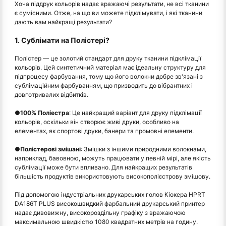
Хоча піддрук кольорів надає вражаючі результати, не всі тканини
є сумісними. Отже, на що ви можете підклімувати, і які тканини
дають вам найкращі результати?
1. Сублімати на Полістері?
Полістер — це золотий стандарт для друку тканини підклімації
кольорів. Цей синтетичний матеріал має ідеальну структуру для
підпроцесу фарбування, тому що його волокни добре зв'язані з
сублімаційним фарбуванням, що призводить до вібрантних і
довготривалих відбитків.
●
100% Поліестра
: Це найкращий варіант для друку підклімації
кольорів, оскільки він створює живі друки, особливо на
елементах, як спортові друки, банери та промовні елементи.
●
Полістерові змішані
: Змішки з іншими природними волокнами,
наприклад, бавовною, можуть працювати у певній мірі, але якість
сублімації може бути впливано. Для найкращих результатів
більшість продуктів використовують високополієстрову змішову.
Під допомогою індустріальних друкарських голов Кіокера HPRT
DA186T PLUS високошвидкий фарбальний друкарський принтер
надає дивовижну, високороздільну графіку з вражаючою
максимальною швидкістю 1080 квадратних метрів на годину.