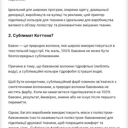
Ідеальний для широких програм, зокрема одягу, домашньої
декорації, виробництв на вулиці та реклами, цей принтер
підклімації кольорів для тканини є ідеальним для виробництва
великого об'єму полієстру та різноманітних змішаних тканин.
2. Сублимат Коттона?
Бавон — це природне волокна, яке широко використовується в
текстильній індустрії. На жаль, 100% бавовни не може бути
безпосередньо сублімованим.
Причина в тому, що бавовнові волокни гідрофільні (люблять
воду), а сублімаційні кольори гідрофобні (страшні води).
Щоб бути конкретним, сублімаційний фарб повинен зв'язатися з
синтетичними волокнами, а природні волокни бавовника не
містять фарбу. Коли ви намагаєтеся підклімуватися на 100%
бавовні, результат, ймовірно, зникне або не існує після першого
перемиття.
Однак, багато виробників використовують мікси з полієстром-
бавовником (часто називаються полієстром-бавовником) для
підклімації друкової тканини, щоб покращити комфорт та
дихальність. Сублімація фарбування відбувається перш за все на