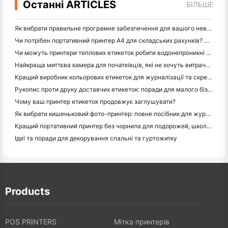
Останні ARTICLES
БІЛЬШЕ
Як вибрати правильне програмне забезпечення для вашого невеликого або середнього ресторану
Чи потрібен портативний принтер A4 для складських рахунків? Що дійсно працює
Чи можуть принтери теплових етикеток робити водонепроникні етикетки для продуктів малого бізнесу?
Найкраща миттєва камера для початківців, які не хочуть витрачати папір
Кращий виробник кольорових етикеток для журналізації та скрепбукінгу: додайте більше кольору на кожну сторінку
Рукопис проти друку доставчих етикеток: поради для малого бізнесу в 2026 році
Чому ваш принтер етикеток продовжує заглушувати?
Як вибрати кишеньковий фото-принтер: повне посібник для журналістів, подорожей та користувачів iPhone
Кращий портативний принтер без чорнила для подорожей, школи та мобільної роботи: огляд Hanin MT620 Pro
Ідеї та поради для декорування спальні та гуртожитку
Products
POS PRINTERS
Мітка принтерів