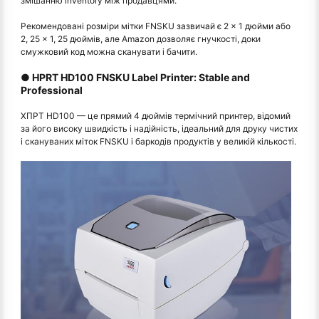
змішанню inventory між продавцями.
Рекомендовані розміри мітки FNSKU зазвичай є 2 × 1 дюйми або
2, 25 × 1, 25 дюймів, але Amazon дозволяє гнучкості, доки
смужковий код можна сканувати і бачити.
● HPRT HD100 FNSKU Label Printer: Stable and
Professional
ХПРТ HD100 — це прямий 4 дюймів термічний принтер, відомий
за його високу швидкість і надійність, ідеальний для друку чистих
і скануваних міток FNSKU і баркодів продуктів у великій кількості.