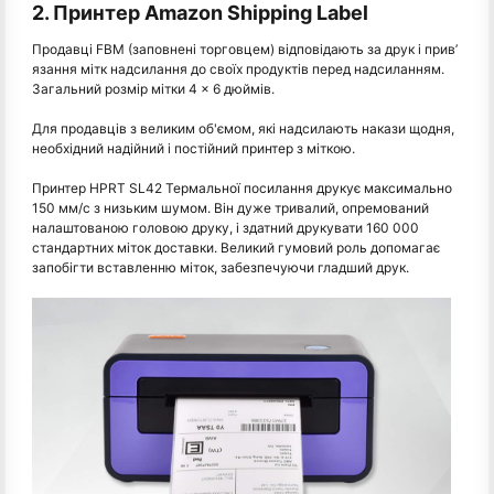
2. Принтер Amazon Shipping Label
Продавці FBM (заповнені торговцем) відповідають за друк і прив’
язання мітк надсилання до своїх продуктів перед надсиланням.
Загальний розмір мітки 4 × 6 дюймів.
Для продавців з великим об'ємом, які надсилають накази щодня,
необхідний надійний і постійний принтер з міткою.
Принтер HPRT SL42 Термальної посилання друкує максимально
150 мм/с з низьким шумом. Він дуже тривалий, опремований
налаштованою головою друку, і здатний друкувати 160 000
стандартних міток доставки. Великий гумовий роль допомагає
запобігти вставленню міток, забезпечуючи гладший друк.