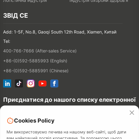
Логістична індустрія
Індустрія охорони здоров'я
ЗВІД СЕ
Add: 1-5F, No.8, Gaoqi South 12th Road, Xiamen, Китай
Tel:
400-766-7666 (After-sales Service)
+86-(0)592-5885993 (English)
+86-(0)592-5885991 (Chinese)
Приєднатися до нашого списку електронної
пошти
Cookies Policy
З'
єднатися
Ми використовуємо печива на нашому веб-сайті, щоб дати
вам найкращий досвід користувача. За допомогою цього