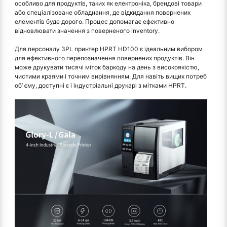
особливо для продуктів, таких як електроніка, брендові товари
або спеціалізоване обладнання, де відкидання повернених
елементів буде дорого. Процес допомагає ефективно
відновлювати значення з поверненого inventory.
Для персоналу 3PL принтер HPRT HD100 є ідеальним вибором
для ефективного перепозначення повернених продуктів. Він
може друкувати тисячі міток баркоду на день з високоякістю,
чистими краями і точним вирівнянням. Для навіть вищих потреб
об’ єму, доступні є і індустріальні друкарі з мітками HPRT.