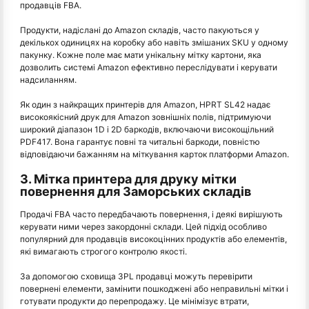
продавців FBA.
Продукти, надіслані до Amazon складів, часто пакуються у
декількох одиницях на коробку або навіть змішаних SKU у одному
пакунку. Кожне поле має мати унікальну мітку картони, яка
дозволить системі Amazon ефективно переслідувати і керувати
надсиланням.
Як один з найкращих принтерів для Amazon, HPRT SL42 надає
високоякісний друк для Amazon зовнішніх полів, підтримуючи
широкий діапазон 1D і 2D баркодів, включаючи високощільний
PDF417. Вона гарантує повні та читальні баркоди, повністю
відповідаючи бажанням на міткування карток платформи Amazon.
3. Мітка принтера для друку мітки
повернення для Заморських складів
Продачі FBA часто передбачають повернення, і деякі вирішують
керувати ними через закордонні склади. Цей підхід особливо
популярний для продавців високоцінних продуктів або елементів,
які вимагають строгого контролю якості.
За допомогою сховища 3PL продавці можуть перевірити
повернені елементи, замінити пошкоджені або неправильні мітки і
готувати продукти до перепродажу. Це мінімізує втрати,