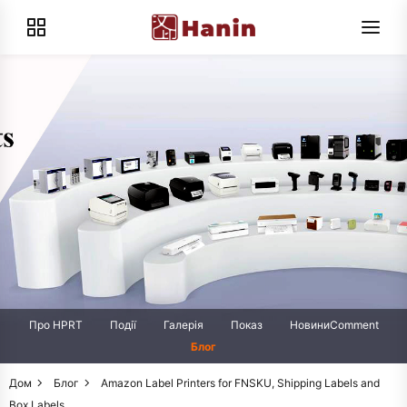
Про HPRT
Події
Галерія
Показ
НовиниComment
Блог
Дом
Блог
Amazon Label Printers for FNSKU, Shipping Labels and
Box Labels