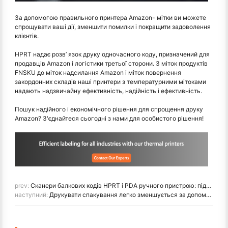
За допомогою правильного принтера Amazon- мітки ви можете
спрощувати ваші дії, зменшити помилки і покращити задоволення
клієнтів.
HPRT надає розв’ язок друку одночасного коду, призначений для
продавців Amazon і логістики третьої сторони. З міток продуктів
FNSKU до міток надсилання Amazon і міток повернення
закордонних складів наші принтери з температурними мітоками
надають надзвичайну ефективність, надійність і ефективність.
Пошук надійного і економічного рішення для спрощення друку
Amazon? З'єднайтеся сьогодні з нами для особистого рішення!
prev:
Сканери балкових кодів HPRT і PDA ручного пристрою: підтримка ефективного зберігання 3PL
наступний:
Друкувати спакування легко зменшується за допомогою HPRT A4 portable thermal printer for small businesses