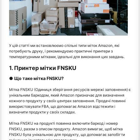
У цій статті ми встановлюємо спільні типи міток Amazon, які
потребують друку, і рекомендуємо практичні принтери з
температурними мітками, ідеальні для виконання цих завдань.
1. Принтер мітки FNSKU
● Що таке мітка FNSKU?
Мітка FNSKU (Одиниця зберігання ресурсів мережі заповнення) є
унікальним баркодом, який Amazon призначає для визначення
кожного продукту у своїх центрах заповнення. Продачі повинні
використовувати FBA, що допомагає Amazon відстежити і
визначити продукти у своїх складах.
Мітка FNSKU на продукті повинна включити баркод і номер
FNSKU, разом з описом продукту. Amazon вимагає, щоб мітка
FNSKU була унікальною для продукту, що допомагає запобігти