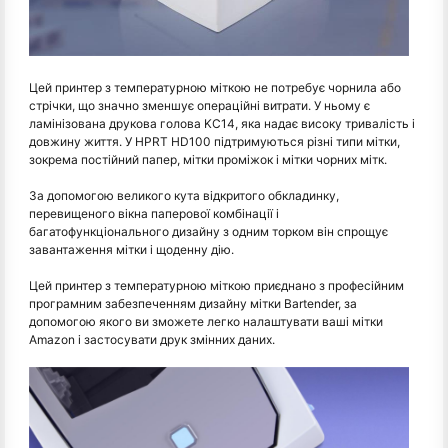
Цей принтер з температурною міткою не потребує чорнила або
стрічки, що значно зменшує операційні витрати. У ньому є
ламінізована друкова голова KC14, яка надає високу тривалість і
довжину життя. У HPRT HD100 підтримуються різні типи мітки,
зокрема постійний папер, мітки проміжок і мітки чорних мітк.
За допомогою великого кута відкритого обкладинку,
перевищеного вікна паперової комбінації і
багатофункціонального дизайну з одним торком він спрощує
завантаження мітки і щоденну дію.
Цей принтер з температурною міткою приєднано з професійним
програмним забезпеченням дизайну мітки Bartender, за
допомогою якого ви зможете легко налаштувати ваші мітки
Amazon і застосувати друк змінних даних.