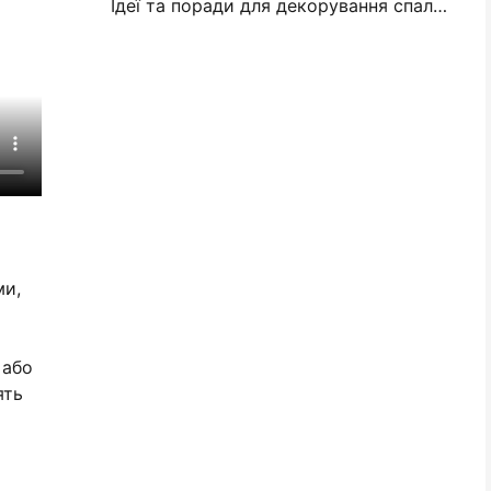
Ідеї та поради для декорування спальні та гуртожитку
ми,
 або
ять