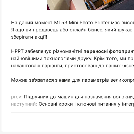
На даний момент MT53 Mini Photo Printer має високи
Якщо ви продавець або онлайн бізнес, який шукає 
зберігати акції!
HPRT забезпечує різноманітні
переносні фотоприн
найновішими технологіями друку. Крім того, ми п
налаштовані варіанти, пристосовані до ваших бізне
Можна
зв'язатися з нами
для параметрів великопро
prev:
Підручник до машин для позначення волокни,
наступний:
Основні кроки і ключові питання у інтег