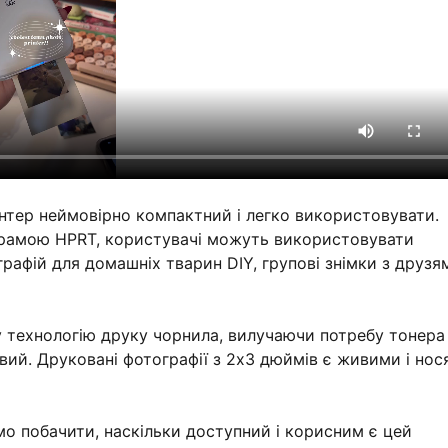
интер неймовірно компактний і легко використовувати.
грамою HPRT, користувачі можуть використовувати
рафій для домашніх тварин DIY, групові знімки з друзя
 технологію друку чорнила, вилучаючи потребу тонера
вий. Друковані фотографії з 2x3 дюймів є живими і нос
мо побачити, наскільки доступний і корисним є цей