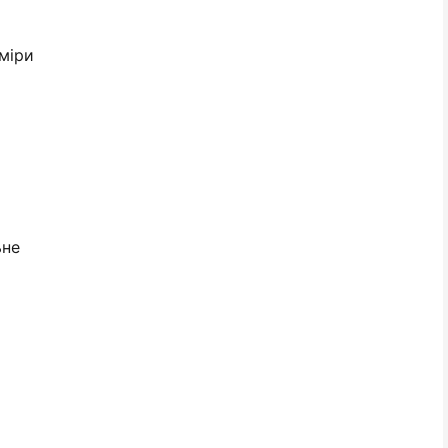
міри
ьне