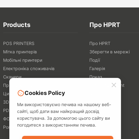
Products
Про HPRT
POS PRINTERS
Про HPRT
Мітка принтерів
Зберегти в мережі
Мобільні принтери
Події
Електроніка споживачів
Галерія
Сканери
Показ
Принтери TTO
НовиниComment
Cookies Policy
Цифрові текстильні принтери
Блог
3D PRINTERS
Ми використовуємо печива на нашому веб-
PDA
сайті, щоб дати вам найкращий досвід
користувача. За допомогою цього сайту ви
ФОТОПРИНТЕРИ
погодитеся з використанням печива.
Portable A4 Printer