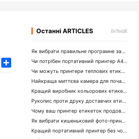
Останні ARTICLES
БІЛЬШЕ
Як вибрати правильне програмне забезпечення для вашого невеликого або середнього ресторану
k
edIn
Twitter
Share
Чи потрібен портативний принтер A4 для складських рахунків? Що дійсно працює
Чи можуть принтери теплових етикеток робити водонепроникні етикетки для продуктів малого бізнесу?
Найкраща миттєва камера для початківців, які не хочуть витрачати папір
Кращий виробник кольорових етикеток для журналізації та скрепбукінгу: додайте більше кольору на кожну сторінку
Рукопис проти друку доставчих етикеток: поради для малого бізнесу в 2026 році
Чому ваш принтер етикеток продовжує заглушувати?
Як вибрати кишеньковий фото-принтер: повне посібник для журналістів, подорожей та користувачів iPhone
Кращий портативний принтер без чорнила для подорожей, школи та мобільної роботи: огляд Hanin MT620 Pro