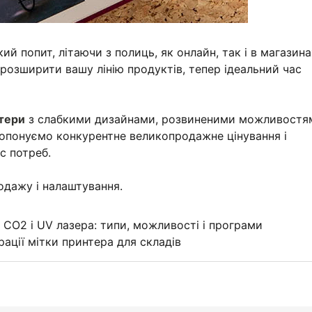
й попит, літаючи з полиць, як онлайн, так і в магазина
розширити вашу лінію продуктів, тепер ідеальний час
тери
з слабкими дизайнами, розвиненими можливостям
ропонуємо конкурентне великопродажне цінування і
с потреб.
дажу і налаштування.
 CO2 і UV лазера: типи, можливості і програми
рації мітки принтера для складів