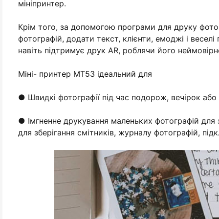
мініпринтер.
Крім того, за допомогою програми для друку фото
фотографій, додати текст, клієнти, емоджі і весел
навіть підтримує друк AR, роблячи його неймовір
Міні- принтер MT53 ідеальний для
● Швидкі фотографії під час подорож, вечірок або 
● Імгненне друкування маленьких фотографій для зб
для зберігання смітників, журналу фотографій, під