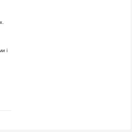
х.
и і