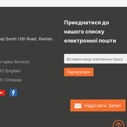
Приєднатися до
нашого списку
oqi South 12th Road, Xiamen,
електронної пошти
-sales Service)
 (English)
1 (Chinese)
Надіслати Запит