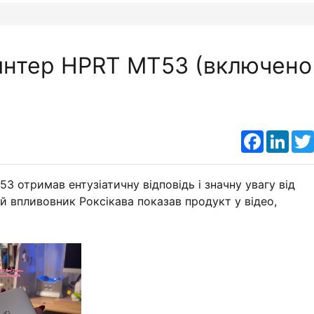
интер HPRT MT53 (включено
Faceboo
Link
 отримав ентузіатичну відповідь і значну увагу від
й впливовник Роксікава показав продукт у відео,