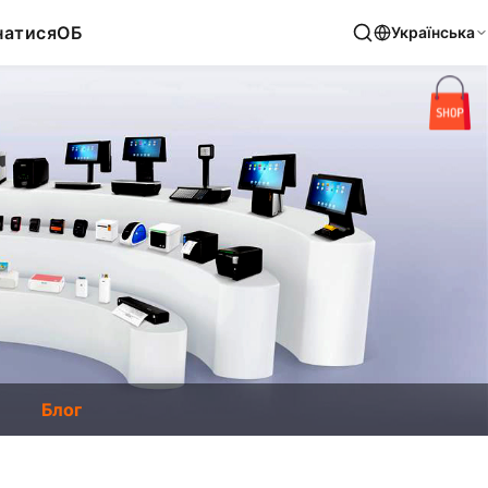
натися
ОБ
Українська
Блог