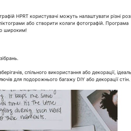
графій HPRT користувачі можуть налаштувати різні роз
і піктограми або створити колаги фотографій. Програма
но широким!
зібрань.
ерігачів, спільного використання або декорації, ідеал
ключів для подорожнього багажу DIY або декорації стін.