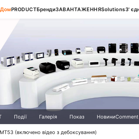
Дом
PRODUCT
Бренди
ЗАВАНТАЖЕННЯ
Solutions
З' єд
T
Події
Галерія
Показ
НовиниComment
MT53 (включено відео з дебоксування)