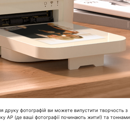
ля друку фотографій ви можете випустити творчость з
у АР (де ваші фотографії починають жити!) та тоннами