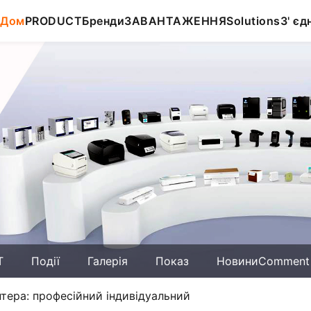
Дом
PRODUCT
Бренди
ЗАВАНТАЖЕННЯ
Solutions
З' єд
T
Події
Галерія
Показ
НовиниComment
ера: професійний індивідуальний