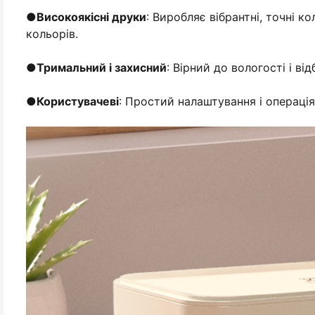
●
Високоякісні друки
: Виробляє вібрантні, точні к
кольорів.
●
Тримальний і захисний
: Вірний до вологості і ві
●
Користувачеві
: Простий налаштування і операція