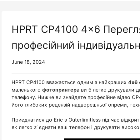
HPRT CP4100 4x6 Перегл
професійний індивідуаль
June 18, 2024
HPRT CP4100 вважається одним з найкращих
4x6 
маленького
фотопринтер
а ви б легко друкували 
телефону. Нижче ви знайдете професійне відео CP4
його глибоких рецензій надворешньої опреми, техн
Приєднатися до Eric з Outerlimitless під час відкр
як легко з’ єднати ваш телефон і друкувати високо