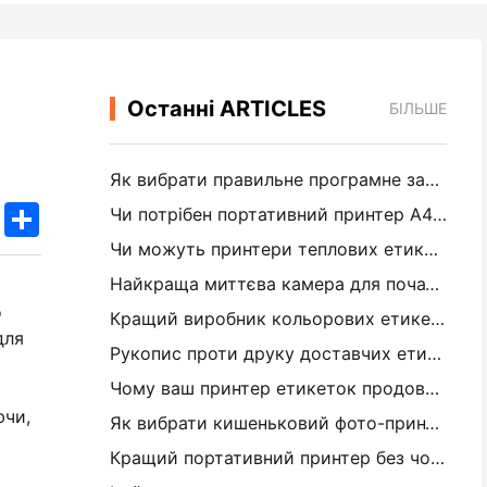
Останні ARTICLES
БІЛЬШЕ
Як вибрати правильне програмне забезпечення для вашого невеликого або середнього ресторану
k
edIn
Twitter
Share
Чи потрібен портативний принтер A4 для складських рахунків? Що дійсно працює
Чи можуть принтери теплових етикеток робити водонепроникні етикетки для продуктів малого бізнесу?
Найкраща миттєва камера для початківців, які не хочуть витрачати папір
о
Кращий виробник кольорових етикеток для журналізації та скрепбукінгу: додайте більше кольору на кожну сторінку
для
Рукопис проти друку доставчих етикеток: поради для малого бізнесу в 2026 році
Чому ваш принтер етикеток продовжує заглушувати?
ючи,
Як вибрати кишеньковий фото-принтер: повне посібник для журналістів, подорожей та користувачів iPhone
Кращий портативний принтер без чорнила для подорожей, школи та мобільної роботи: огляд Hanin MT620 Pro