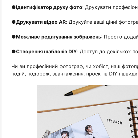
●
Ідентифікатор друку фото
: Друкувати професіона
●
Друкувати відео AR
: Друкуйте ваші цінні фотогра
●
Можливе редагування зображень
: Просто додай
●
Створення шаблонів DIY
: Доступ до декількох п
Чи ви професійний фотограф, чи хобіст, наш фото
подій, подорож, звантаження, проектів DIY і швид