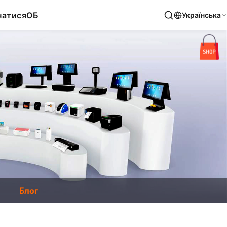
натися
ОБ
Українська
Блог