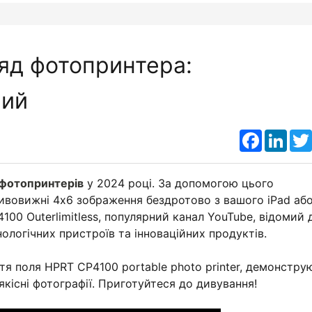
яд фотопринтера:
ний
Faceboo
Link
фотопринтерів
у 2024 році. За допомогою цього
дивовижні 4x6 зображення бездротово з вашого iPad аб
100 Outerlimitless, популярний канал YouTube, відомий 
ологічних пристроїв та інноваційних продуктів.
иття поля HPRT CP4100 portable photo printer, демонстру
якісні фотографії. Приготуйтеся до дивування!