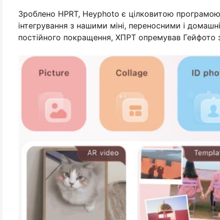
Зроблено HPRT, Heyphoto є цілковитою програмою
інтегрування з нашими міні, переносними і домаш
постійного покращення, ХПРТ опремував Гейфото 