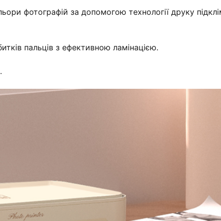
ольори фотографій за допомогою технології друку підклі
дбитків пальців з ефективною ламінацією.
.