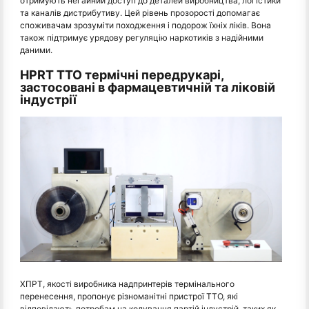
отримують негайний доступ до деталей виробництва, логістики
та каналів дистрибутиву. Цей рівень прозорості допомагає
споживачам зрозуміти походження і подорож їхніх ліків. Вона
також підтримує урядову регуляцію наркотиків з надійними
даними.
HPRT TTO термічні передрукарі,
застосовані в фармацевтичній та ліковій
індустрії
ХПРТ, якості виробника надпринтерів термінального
перенесення, пропонує різноманітні пристрої ТТО, які
відповідають потребам на кодування партій індустрій, таких як