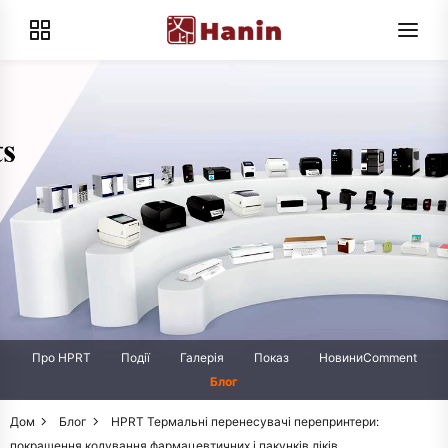
Про HPRT
Події
Галерія
Показ
НовиниComment
Блог
Дом
Блог
HPRT Термальні перенесувачі перепринтери:
покращення кодування фармацевтичних і пакунків ліків