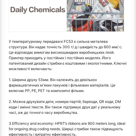
У температурному передавачі FC53 є сильна металева
структура. Він надає точність 300 т/ д і швидкість до 600 мм/ с.
Це відповідає вимогам високошвидких виробницьких ліній.
Принтер приходить у постійних і постійних моделях. Його
патентований дизайн стрибки є коштовими і екологічними. Ключні
можливості включають:
1. Ширина друку 53мм. Він належить до декількох
фармацевтичних м'яких пакунків і фільмових матеріалів. Це
включає PP, PE, PET та композитні фільми.
2. Можна друкувати дати, номери партій, баркоди, QR коди, DM
коди і змінні тексти. Він також підтримує друк дат у реальному
часі, аж до точного часу виробництва.
3.Efficiency and economy: HPRT’s ribbons are 900 meters long, ideal
for ongoing drug coding needs. Ширші стрибки також підвищують
ефективність і витратну ефективність.