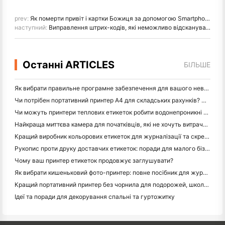
prev:
Як померти привіт і картки Божиця за допомогою Smartphone Photo Printer
наступний:
Виправлення штрих-кодів, які неможливо відсканувати: оптимізуйте налаштування принтера та сканера
Останні ARTICLES
БІЛЬШЕ
Як вибрати правильне програмне забезпечення для вашого невеликого або середнього ресторану
Чи потрібен портативний принтер A4 для складських рахунків? Що дійсно працює
Чи можуть принтери теплових етикеток робити водонепроникні етикетки для продуктів малого бізнесу?
Найкраща миттєва камера для початківців, які не хочуть витрачати папір
Кращий виробник кольорових етикеток для журналізації та скрепбукінгу: додайте більше кольору на кожну сторінку
Рукопис проти друку доставчих етикеток: поради для малого бізнесу в 2026 році
Чому ваш принтер етикеток продовжує заглушувати?
Як вибрати кишеньковий фото-принтер: повне посібник для журналістів, подорожей та користувачів iPhone
Кращий портативний принтер без чорнила для подорожей, школи та мобільної роботи: огляд Hanin MT620 Pro
Ідеї та поради для декорування спальні та гуртожитку