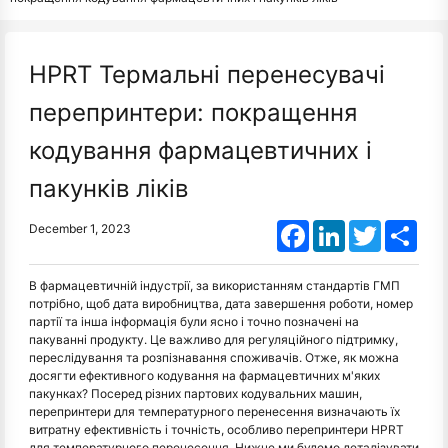
HPRT Термальні перенесувачі
перепринтери: покращення
кодування фармацевтичних і
пакунків ліків
Facebook
LinkedIn
Twitter
Shar
December 1, 2023
В фармацевтичній індустрії, за використанням стандартів ГМП
потрібно, щоб дата виробництва, дата завершення роботи, номер
партії та інша інформація були ясно і точно позначені на
пакуванні продукту. Це важливо для регуляційного підтримку,
переслідування та розпізнавання споживачів. Отже, як можна
досягти ефективного кодування на фармацевтичних м'яких
пакунках? Посеред різних партових кодувальних машин,
перепринтери для температурного перенесення визначають їх
витратну ефективність і точність, особливо перепринтери HPRT
для температурного перенесення. Нижче ми будемо деталізувати