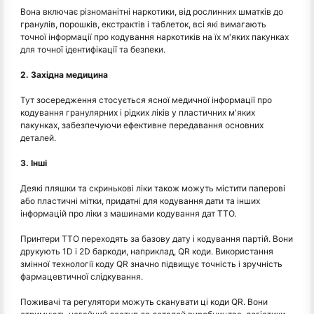
Вона включає різноманітні наркотики, від рослинних шматків до
гранулів, порошків, екстрактів і таблеток, всі які вимагають
точної інформації про кодування наркотиків на їх м'яких пакунках
для точної ідентифікації та безпеки.
2. Західна медицина
Тут зосередження стосується ясної медичної інформації про
кодування гранулярних і рідких ліків у пластичних м'яких
пакунках, забезпечуючи ефективне передавання основних
деталей.
3. Інші
Деякі пляшки та скринькові ліки також можуть містити паперові
або пластичні мітки, придатні для кодування дати та інших
інформацій про ліки з машинами кодування дат TTO.
Принтери TTO переходять за базову дату і кодування партій. Вони
друкують 1D і 2D баркоди, наприклад, QR коди. Використання
змінної технології коду QR значно підвищує точність і зручність
фармацевтичної слідкування.
Поживачі та регулятори можуть сканувати ці коди QR. Вони