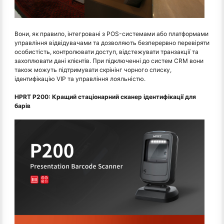
Вони, як правило, інтегровані з POS-системами або платформами
управління відвідувачами та дозволяють безперервно перевіряти
особистість, контролювати доступ, відстежувати транзакції та
захоплювати дані клієнтів. При підключенні до систем CRM вони
також можуть підтримувати скрінінг чорного списку,
ідентифікацію VIP та управління лояльністю.
HPRT P200: Кращий стаціонарний сканер ідентифікації для
барів