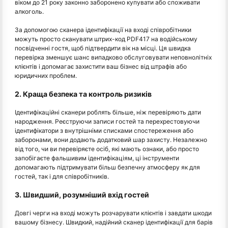
віком до 21 року законно заборонено купувати або споживати
алкоголь.
За допомогою сканера ідентифікації на вході співробітники
можуть просто сканувати штрих-код PDF417 на водійському
посвідченні гостя, щоб підтвердити вік на місці. Ця швидка
перевірка зменшує шанс випадково обслуговувати неповнолітніх
клієнтів і допомагає захистити ваш бізнес від штрафів або
юридичних проблем.
2. Краща безпека та контроль ризиків
Ідентифікаційні сканери роблять більше, ніж перевіряють дати
народження. Реєструючи записи гостей та перехрестовуючи
ідентифікатори з внутрішніми списками спостереження або
заборонами, вони додають додатковий шар захисту. Незалежно
від того, чи ви перевіряєте осіб, які мають ознаки, або просто
запобігаєте фальшивим ідентифікаціям, ці інструменти
допомагають підтримувати більш безпечну атмосферу як для
гостей, так і для співробітників.
3. Швидший, розумніший вхід гостей
Довгі черги на вході можуть розчарувати клієнтів і завдати шкоди
вашому бізнесу. Швидкий, надійний сканер ідентифікації для барів