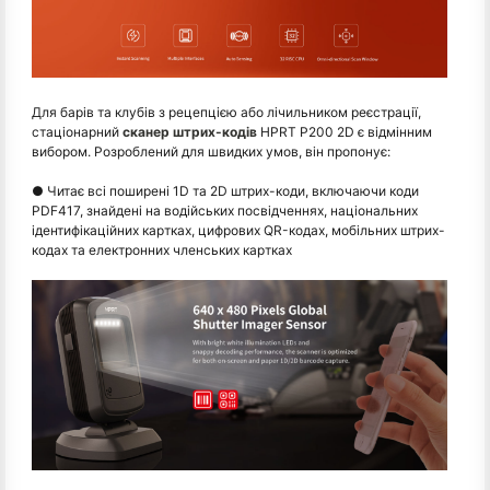
Для барів та клубів з рецепцією або лічильником реєстрації,
стаціонарний
сканер штрих-кодів
HPRT P200 2D є відмінним
вибором. Розроблений для швидких умов, він пропонує:
● Читає всі поширені 1D та 2D штрих-коди, включаючи коди
PDF417, знайдені на водійських посвідченнях, національних
ідентифікаційних картках, цифрових QR-кодах, мобільних штрих-
кодах та електронних членських картках