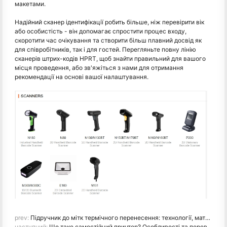
макетами.
Надійний сканер ідентифікації робить більше, ніж перевірити вік
або особистість - він допомагає спростити процес входу,
скоротити час очікування та створити більш плавний досвід як
для співробітників, так і для гостей. Перегляньте повну лінію
сканерів штрих-кодів HPRT, щоб знайти правильний для вашого
місця проведення, або зв'яжіться з нами для отримання
рекомендації на основі вашої налаштування.
prev:
Підручник до мітк термічного перенесення: технології, матеріали, принтери та пряме порівняння термічного перенесення
наступний:
Що таке самостійний принтер? Особливості та переваги