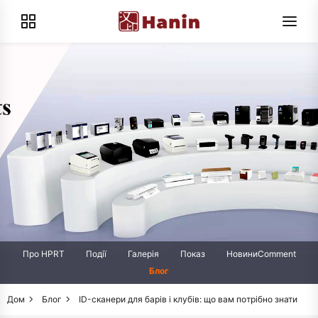
Про HPRT
Події
Галерія
Показ
НовиниComment
Блог
Дом
Блог
ID-сканери для барів і клубів: що вам потрібно знати