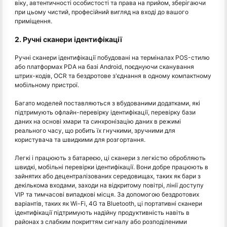
віку, автентичності особистості та права на прийом, зберігаючи
при цьому чистий, професійний вигляд на вході до вашого
приміщення.
2. Ручні сканери ідентифікації
Ручні сканери ідентифікації побудовані на терміналах POS-стилю
або платформах PDA на базі Android, поєднуючи сканування
штрих-кодів, OCR та бездротове з'єднання в одному компактному
мобільному пристрої.
Багато моделей поставляються з вбудованими додатками, які
підтримують офлайн-перевірку ідентифікації, перевірку бази
даних на основі хмари та синхронізацію даних в режимі
реального часу, що робить їх гнучкими, зручними для
користувача та швидкими для розгортання.
Легкі і працюють з батареєю, ці сканери з легкістю обробляють
швидкі, мобільні перевірки ідентифікації. Вони добре працюють в
зайнятих або децентралізованих середовищах, таких як бари з
декількома входами, заходи на відкритому повітрі, лінії доступу
VIP та тимчасові випадкові місця. За допомогою бездротових
варіантів, таких як Wi-Fi, 4G та Bluetooth, ці портативні сканери
ідентифікації підтримують надійну продуктивність навіть в
районах з слабким покриттям сигналу або розподіленими