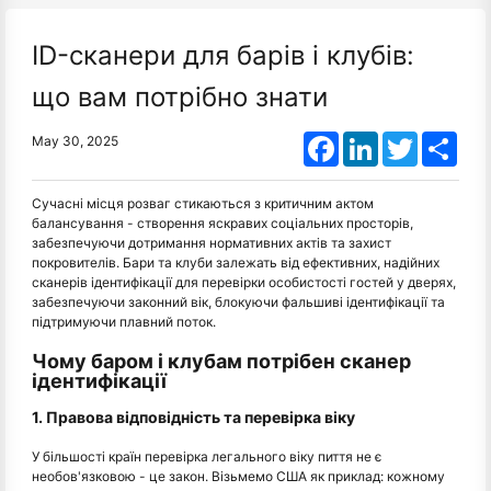
ID-сканери для барів і клубів:
що вам потрібно знати
Facebook
LinkedIn
Twitter
Shar
May 30, 2025
Сучасні місця розваг стикаються з критичним актом
балансування - створення яскравих соціальних просторів,
забезпечуючи дотримання нормативних актів та захист
покровителів. Бари та клуби залежать від ефективних, надійних
сканерів ідентифікації для перевірки особистості гостей у дверях,
забезпечуючи законний вік, блокуючи фальшиві ідентифікації та
підтримуючи плавний поток.
Чому баром і клубам потрібен сканер
ідентифікації
1. Правова відповідність та перевірка віку
У більшості країн перевірка легального віку пиття не є
необов'язковою - це закон. Візьмемо США як приклад: кожному