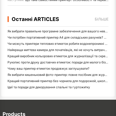
Останні ARTICLES
БІЛЬШЕ
Як вибрати правильне програмне забезпечення для вашого невеликого або середнього ресторану
Чи потрібен портативний принтер A4 для складських рахунків? Що дійсно працює
Чи можуть принтери теплових етикеток робити водонепроникні етикетки для продуктів малого бізнесу?
Найкраща миттєва камера для початківців, які не хочуть витрачати папір
Кращий виробник кольорових етикеток для журналізації та скрепбукінгу: додайте більше кольору на кожну сторінку
Рукопис проти друку доставчих етикеток: поради для малого бізнесу в 2026 році
Чому ваш принтер етикеток продовжує заглушувати?
Як вибрати кишеньковий фото-принтер: повне посібник для журналістів, подорожей та користувачів iPhone
Кращий портативний принтер без чорнила для подорожей, школи та мобільної роботи: огляд Hanin MT620 Pro
Ідеї та поради для декорування спальні та гуртожитку
Products