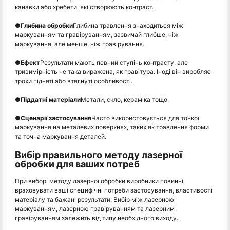
канавки або хребети, які створюють контраст.
●
Глибина обробки
Глибина травлення знаходиться між
маркуванням та гравіруванням, зазвичай глибше, ніж
маркування, але менше, ніж гравірування.
●
Ефект
Результати мають певний ступінь контрасту, але
тривимірність не така виражена, як гравітура. Іноді він виробляє
трохи підняті або втягнуті особливості.
●
Піддатні матеріали
Метали, скло, кераміка тощо.
●
Сценарії застосування
Часто використовується для тонкої
маркування на металевих поверхнях, таких як травлення форми
та точна маркування деталей.
Вибір правильного методу лазерної
обробки для ваших потреб
При виборі методу лазерної обробки виробники повинні
враховувати ваші специфічні потреби застосування, властивості
матеріалу та бажані результати. Вибір між лазерною
маркуванням, лазерною гравіруванням та лазерним
гравіруванням залежить від типу необхідного виходу.