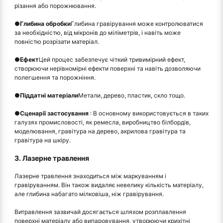
різання або порожнювання.
●
Глибина обробки
Глибина гравірування може контролюватися
за необхідністю, від мікронів до міліметрів, і навіть може
повністю розрізати матеріал.
●
Ефект
Цей процес забезпечує чіткий тривимірний ефект,
створюючи нерівномірні ефекти поверхні та навіть дозволяючи
полегшення та порожніння.
●
Піддатні матеріали
Метали, дерево, пластик, скло тощо.
●
Сценарії застосування
: В основному використовується в таких
галузях промисловості, як ремесла, виробництво білбордів,
моделювання, гравітура на дерево, акрилова гравітура та
гравітура на шкіру.
3. Лазерне травлення
Лазерне травлення знаходиться між маркуванням і
гравіруванням. Він також видаляє невелику кількість матеріалу,
але глибина набагато мілковіша, ніж гравірування.
Витравлення зазвичай досягається шляхом розплавлення
поверхні матеріалу або випаровування, утворюючи крихітні