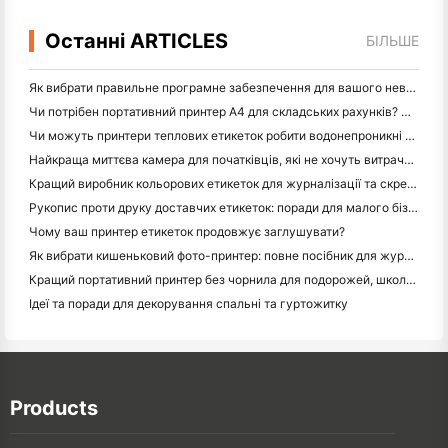
Останні ARTICLES
БІЛЬШЕ
Як вибрати правильне програмне забезпечення для вашого невеликого або середнього ресторану
Чи потрібен портативний принтер A4 для складських рахунків? Що дійсно працює
Чи можуть принтери теплових етикеток робити водонепроникні етикетки для продуктів малого бізнесу?
Найкраща миттєва камера для початківців, які не хочуть витрачати папір
Кращий виробник кольорових етикеток для журналізації та скрепбукінгу: додайте більше кольору на кожну сторінку
Рукопис проти друку доставчих етикеток: поради для малого бізнесу в 2026 році
Чому ваш принтер етикеток продовжує заглушувати?
Як вибрати кишеньковий фото-принтер: повне посібник для журналістів, подорожей та користувачів iPhone
Кращий портативний принтер без чорнила для подорожей, школи та мобільної роботи: огляд Hanin MT620 Pro
Ідеї та поради для декорування спальні та гуртожитку
Products