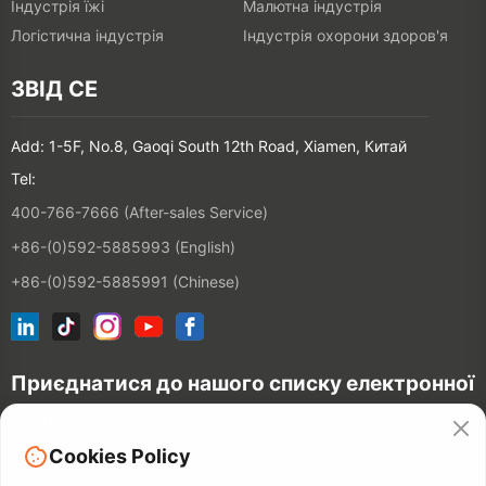
Індустрія їжі
Малютна індустрія
Логістична індустрія
Індустрія охорони здоров'я
ЗВІД СЕ
Add: 1-5F, No.8, Gaoqi South 12th Road, Xiamen, Китай
Tel:
400-766-7666 (After-sales Service)
+86-(0)592-5885993 (English)
+86-(0)592-5885991 (Chinese)
Приєднатися до нашого списку електронної
пошти
Cookies Policy
З'