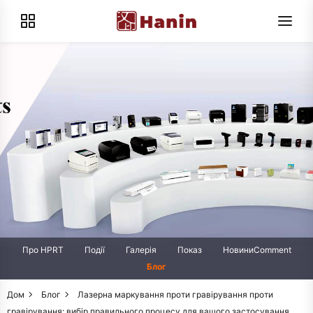
Про HPRT
Події
Галерія
Показ
НовиниComment
Блог
Дом
Блог
Лазерна маркування проти гравірування проти
гравірування: вибір правильного процесу для вашого застосування