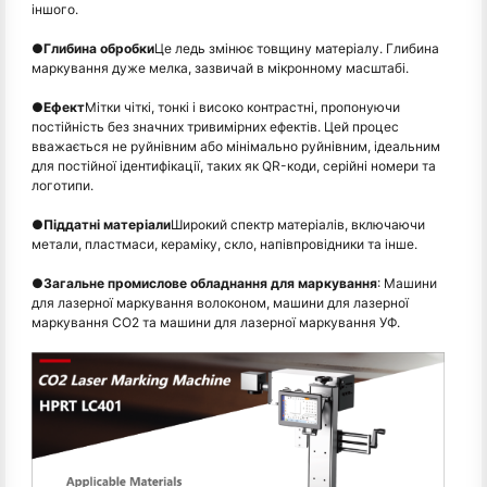
іншого.
●
Глибина обробки
Це ледь змінює товщину матеріалу. Глибина
маркування дуже мелка, зазвичай в мікронному масштабі.
●
Ефект
Мітки чіткі, тонкі і високо контрастні, пропонуючи
постійність без значних тривимірних ефектів. Цей процес
вважається не руйнівним або мінімально руйнівним, ідеальним
для постійної ідентифікації, таких як QR-коди, серійні номери та
логотипи.
●
Піддатні матеріали
Широкий спектр матеріалів, включаючи
метали, пластмаси, кераміку, скло, напівпровідники та інше.
●
Загальне промислове обладнання для маркування
: Машини
для лазерної маркування волоконом, машини для лазерної
маркування CO2 та машини для лазерної маркування УФ.