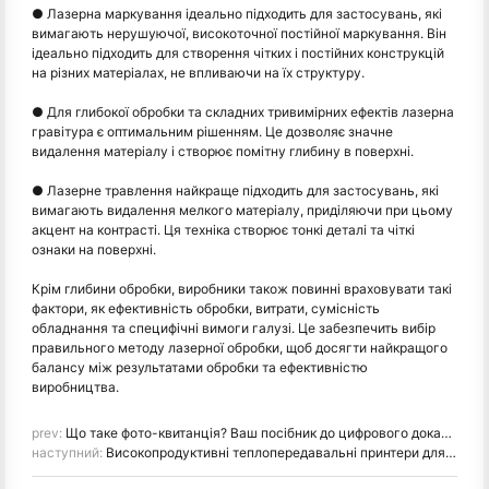
● Лазерна маркування ідеально підходить для застосувань, які
вимагають нерушуючої, високоточної постійної маркування. Він
ідеально підходить для створення чітких і постійних конструкцій
на різних матеріалах, не впливаючи на їх структуру.
● Для глибокої обробки та складних тривимірних ефектів лазерна
гравітура є оптимальним рішенням. Це дозволяє значне
видалення матеріалу і створює помітну глибину в поверхні.
● Лазерне травлення найкраще підходить для застосувань, які
вимагають видалення мелкого матеріалу, приділяючи при цьому
акцент на контрасті. Ця техніка створює тонкі деталі та чіткі
ознаки на поверхні.
Крім глибини обробки, виробники також повинні враховувати такі
фактори, як ефективність обробки, витрати, сумісність
обладнання та специфічні вимоги галузі. Це забезпечить вибір
правильного методу лазерної обробки, щоб досягти найкращого
балансу між результатами обробки та ефективністю
виробництва.
prev:
Що таке фото-квитанція? Ваш посібник до цифрового доказу покупки
наступний:
Високопродуктивні теплопередавальні принтери для маркування автомобільних деталей