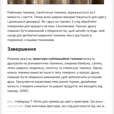
Районова тканина, синтетична тканина, зауважується за її
меккість і сміття. Тепер вона широко використовується для одягу
і домашньої декорації. Як і друк на тканині, її слід обробляти
поверхнем для кращого зв'язку з волокнами. Процес друку
повинен бути виконаний з обережністю, щоб запобігти будь-якій
шкоді для делікатної радіонної тканини, яка є крутішою в
порівнянні з іншими тканинами.
Завершення
Резюме кажучи,
принтери сублімаційної тканини
можуть
друкувати на різноманітних тканинах, зокрема бамбуку, сатину,
лінію, радіону, модальну, полотну та секинську тканину. Однак,
кожна тканина вимагає іншого типу поверхні, а процес друку
повинен бути обережно виконаний, щоб забезпечити успішний
друк. Зрозуміючи характеристики різних тканин, дизайнери
можуть створити унікальні та широкі продукти, які виходять від
народу. [UNK]
prev:
Найкращі T-Shirts для прямих до одягу принтерів: Загальний підручник
наступний:
Сем ключових факторів, які слід розглянути під час вибору правого виробника цифрового фабрикового принтера