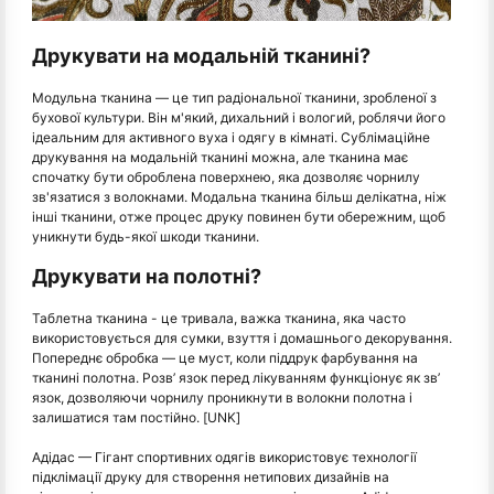
Друкувати на модальній тканині?
Модульна тканина — це тип радіональної тканини, зробленої з
бухової культури. Він м'який, дихальний і вологий, роблячи його
ідеальним для активного вуха і одягу в кімнаті. Сублімаційне
друкування на модальній тканині можна, але тканина має
спочатку бути оброблена поверхнею, яка дозволяє чорнилу
зв'язатися з волокнами. Модальна тканина більш делікатна, ніж
інші тканини, отже процес друку повинен бути обережним, щоб
уникнути будь-якої шкоди тканини.
Друкувати на полотні?
Таблетна тканина - це тривала, важка тканина, яка часто
використовується для сумки, взуття і домашнього декорування.
Попереднє обробка — це муст, коли піддрук фарбування на
тканині полотна. Розв’ язок перед лікуванням функціонує як зв’
язок, дозволяючи чорнилу проникнути в волокни полотна і
залишатися там постійно. [UNK]
Адідас — Гігант спортивних одягів використовує технології
підклімації друку для створення нетипових дизайнів на