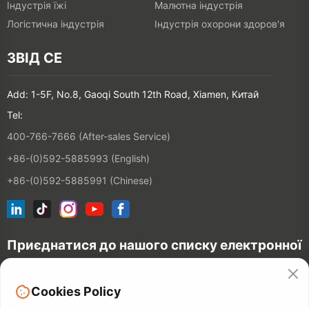
Індустрія їжі
Малютна індустрія
Логістична індустрія
Індустрія охорони здоров'я
ЗВІД СЕ
Add: 1-5F, No.8, Gaoqi South 12th Road, Xiamen, Китай
Tel:
400-766-7666 (After-sales Service)
+86-(0)592-5885993 (English)
+86-(0)592-5885991 (Chinese)
Приєднатися до нашого списку електронної
пошти
Cookies Policy
З'