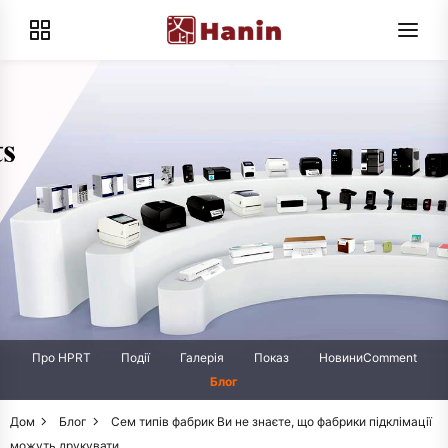
Про HPRT
Події
Галерія
Показ
НовиниComment
Блог
Дом
Блог
Сем типів фабрик Ви не знаєте, що фабрики підклімації
можуть друкувати