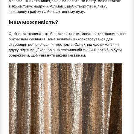
різноманітних тканинах, зокрема полотні та плиту. Adidas також
використовує надрук сублімації, щоб створити сміливу,
кольорову графіку на його активному вуху.
Інша можливість?
Секінська тканина - це бліскавий та стилізований тип тканини, що
обкраснені секінами. Вона зазвичай використовується для
створення вечірної одяги і костюмів. Однак, під час виконання
друку підклімації кольорів на секвинській тканині, потрібно бути
обережним, щоб уникнути шкоди секвинам.