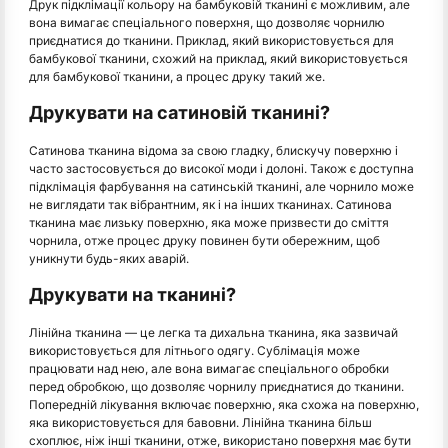
Друк підклімації кольору на бамбуковій тканині є можливим, але
вона вимагає спеціального поверхня, що дозволяє чорнилю
приєднатися до тканини. Приклад, який використовується для
бамбукової тканини, схожий на приклад, який використовується
для бамбукової тканини, а процес друку такий же.
Друкувати на сатиновій тканині?
Сатинова тканина відома за свою гладку, блискучу поверхню і
часто застосовується до високої моди і долоні. Також є доступна
підклімація фарбування на сатинській тканині, але чорнило може
не виглядати так вібрантним, як і на інших тканинах. Сатинова
тканина має лизьку поверхню, яка може призвести до сміття
чорнила, отже процес друку повинен бути обережним, щоб
уникнути будь-яких аварій.
Друкувати на тканині?
Лінійна тканина — це легка та дихальна тканина, яка зазвичай
використовується для літнього одягу. Сублімація може
працювати над нею, але вона вимагає спеціального обробки
перед обробкою, що дозволяє чорнилу приєднатися до тканини.
Попередній лікування включає поверхню, яка схожа на поверхню,
яка використовується для бавовни. Лінійна тканина більш
схоплює, ніж інші тканини, отже, використано поверхня має бути