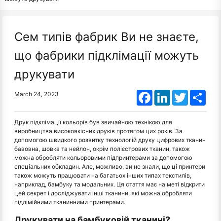
Сем типів фабрик Ви не знаєте,
що фабрики підклімації можуть
друкувати
Facebook
LinkedIn
Twitter
Shar
March 24, 2023
Друк підклімації кольорів був звичайною технікою для
виробництва високоякісних друків протягом цих років. За
допомогою швидкого розвитку технологій друку цифрових тканин
бавовна, шовка та нейлон, окрім полієстрових тканин, також
можна обробляти кольоровими підпринтерами за допомогою
спеціальних обкладин. Але, можливо, ви не знали, що ці принтери
також можуть працювати на багатьох інших типах текстилів,
наприклад, бамбуку та модальних. Ця стаття має на меті відкрити
цей секрет і досліджувати інші тканини, які можна обробляти
підлімійними тканинними принтерами.
Друкувати на бамбуковій тканині?