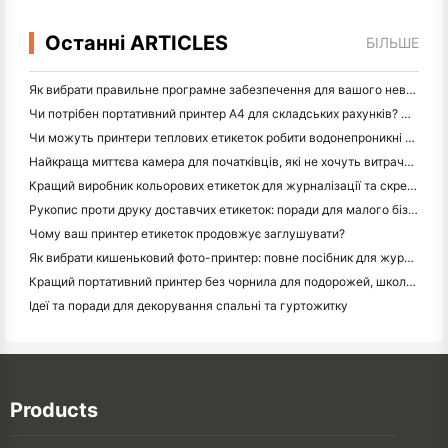
Останні ARTICLES
БІЛЬШЕ
Як вибрати правильне програмне забезпечення для вашого невеликого або середнього ресторану
Чи потрібен портативний принтер A4 для складських рахунків? Що дійсно працює
Чи можуть принтери теплових етикеток робити водонепроникні етикетки для продуктів малого бізнесу?
Найкраща миттєва камера для початківців, які не хочуть витрачати папір
Кращий виробник кольорових етикеток для журналізації та скрепбукінгу: додайте більше кольору на кожну сторінку
Рукопис проти друку доставчих етикеток: поради для малого бізнесу в 2026 році
Чому ваш принтер етикеток продовжує заглушувати?
Як вибрати кишеньковий фото-принтер: повне посібник для журналістів, подорожей та користувачів iPhone
Кращий портативний принтер без чорнила для подорожей, школи та мобільної роботи: огляд Hanin MT620 Pro
Ідеї та поради для декорування спальні та гуртожитку
Products