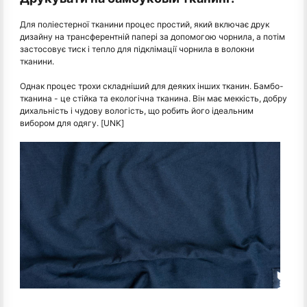
Для поліестерної тканини процес простий, який включає друк
дизайну на трансферентній папері за допомогою чорнила, а потім
застосовує тиск і тепло для підклімації чорнила в волокни
тканини.
Однак процес трохи складніший для деяких інших тканин. Бамбо-
тканина - це стійка та екологічна тканина. Він має меккість, добру
дихальність і чудову вологість, що робить його ідеальним
вибором для одягу. [UNK]