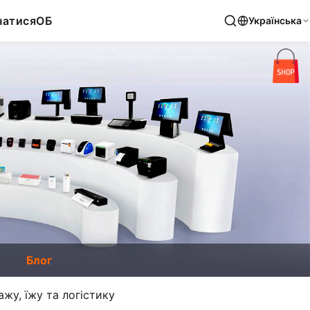
натися
ОБ
Українська
Блог
жу, їжу та логістику