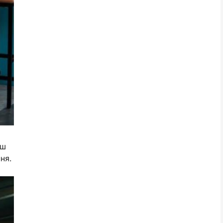
нш
ня.