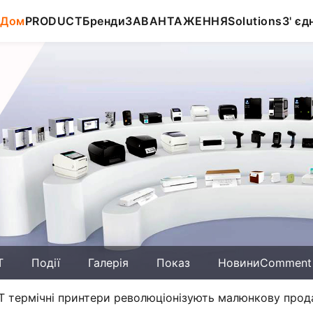
Дом
PRODUCT
Бренди
ЗАВАНТАЖЕННЯ
Solutions
З' єд
T
Події
Галерія
Показ
НовиниComment
PRT термічні принтери революціонізують малюнкову прода