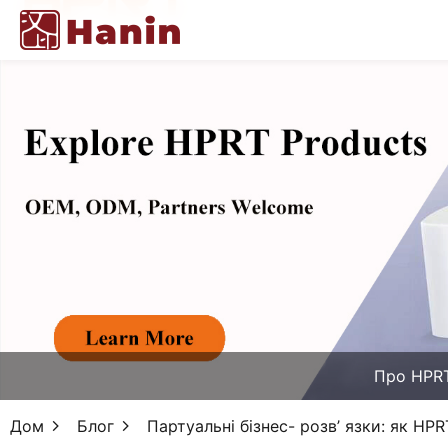
Про HPR
Дом
Блог
Партуальні бізнес- розв’ язки: як H