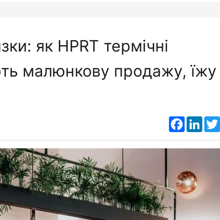
язки: як HPRT термічні
ть малюнкову продажу, їжу
Faceboo
Link