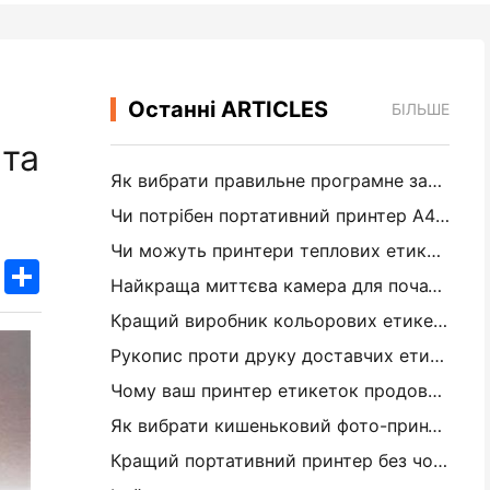
Останні ARTICLES
БІЛЬШЕ
 та
Як вибрати правильне програмне забезпечення для вашого невеликого або середнього ресторану
Чи потрібен портативний принтер A4 для складських рахунків? Що дійсно працює
Чи можуть принтери теплових етикеток робити водонепроникні етикетки для продуктів малого бізнесу?
k
edIn
Twitter
Share
Найкраща миттєва камера для початківців, які не хочуть витрачати папір
Кращий виробник кольорових етикеток для журналізації та скрепбукінгу: додайте більше кольору на кожну сторінку
Рукопис проти друку доставчих етикеток: поради для малого бізнесу в 2026 році
Чому ваш принтер етикеток продовжує заглушувати?
Як вибрати кишеньковий фото-принтер: повне посібник для журналістів, подорожей та користувачів iPhone
Кращий портативний принтер без чорнила для подорожей, школи та мобільної роботи: огляд Hanin MT620 Pro