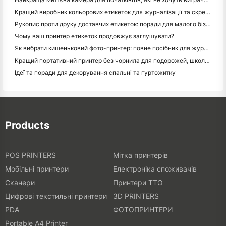
Кращий виробник кольорових етикеток для журналізації та скрепбукінгу: додайте більше кольору на кожну сторінку
Рукопис проти друку доставчих етикеток: поради для малого бізнесу в 2026 році
Чому ваш принтер етикеток продовжує заглушувати?
Як вибрати кишеньковий фото-принтер: повне посібник для журналістів, подорожей та користувачів iPhone
Кращий портативний принтер без чорнила для подорожей, школи та мобільної роботи: огляд Hanin MT620 Pro
Ідеї та поради для декорування спальні та гуртожитку
Products
POS PRINTERS
Мітка принтерів
Мобільні принтери
Електроніка споживачів
Сканери
Принтери TTO
Цифрові текстильні принтери
3D PRINTERS
PDA
ФОТОПРИНТЕРИ
Portable A4 Printer