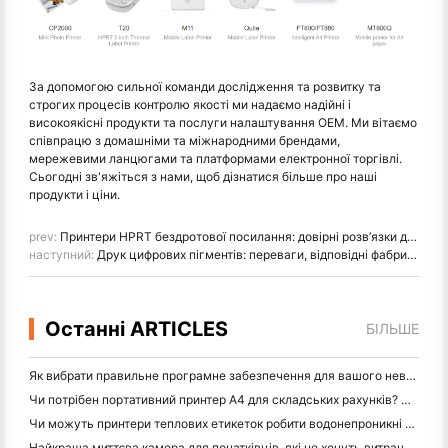
За допомогою сильної команди дослідження та розвитку та
строгих процесів контролю якості ми надаємо надійні і
високоякісні продукти та послуги налаштування ОЕМ. Ми вітаємо
співпрацю з домашніми та міжнародними брендами,
мережевими ланцюгами та платформами електронної торгівлі.
Сьогодні зв'яжіться з нами, щоб дізнатися більше про наші
продукти і ціни.
prev:
Принтери HPRT бездротової посилання: довірні розв’язки для дистрибуторів і перепродавців
наступний:
Друк цифрових пігментів: переваги, відповідні фабрики, порівняння з друком кольорового кольору (2024)
Останні ARTICLES
БІЛЬШЕ
Як вибрати правильне програмне забезпечення для вашого невеликого або середнього ресторану
Чи потрібен портативний принтер A4 для складських рахунків? Що дійсно працює
Чи можуть принтери теплових етикеток робити водонепроникні етикетки для продуктів малого бізнесу?
Найкраща миттєва камера для початківців, які не хочуть витрачати папір