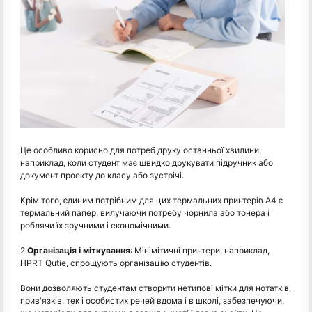
Це особливо корисно для потреб друку останньої хвилини,
наприклад, коли студент має швидко друкувати підручник або
документ проекту до класу або зустрічі.
Крім того, єдиним потрібним для цих термальних принтерів A4 є
термальний папер, вилучаючи потребу чорнила або тонера і
роблячи їх зручними і економічними.
2.
Організація і міткування
: Мінімітичні принтери, наприклад,
HPRT Qutie, спрощують організацію студентів.
Вони дозволяють студентам створити нетипові мітки для нотатків,
прив'язків, тек і особистих речей вдома і в школі, забезпечуючи,