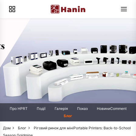
Про HPRT
Події
Галерія
Показ
НовиниComment
Блог
Дом
Блог
Ріговий ринок для мініPortable Printers: Back-to-School
Season Goldmine