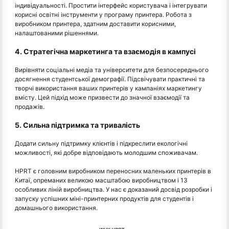
індивідуальності. Простити інтерфейс користувача і інтегрувати
корисні освітні інструменти у програму принтера. Робота з
виробником принтера, здатним доставити корисними,
налаштованими рішеннями.
4. Стратегічна маркетинга та взаємодія в кампусі
Вирівняти соціальні медіа та університети для безпосереднього
досягнення студентської демографії. Підсвічувати практичні та
творчі використання ваших принтерів у кампаніях маркетингу
вмісту. Цей підхід може призвести до значної взаємодії та
продажів.
5. Сильна підтримка та тривалість
Додати сильну підтримку клієнтів і підкреслити екологічні
можливості, які добре відповідають молодшим споживачам.
HPRT є головним виробником переносних маленьких принтерів в
Китаї, опреманих великою масштабою виробництвом і 13
особливих ліній виробництва. У нас є доказаний досвід розробки і
запуску успішних міні-принтерних продуктів для студентів і
домашнього використання.