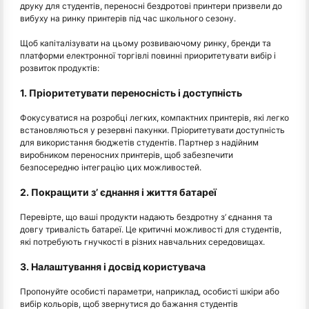
друку для студентів, переносні бездротові принтери призвели до
вибуху на ринку принтерів під час школьного сезону.
Щоб капіталізувати на цьому розвиваючому ринку, бренди та
платформи електронної торгівлі повинні приоритетувати вибір і
розвиток продуктів:
1. Пріоритетувати переносність і доступність
Фокусуватися на розробці легких, компактних принтерів, які легко
встановляються у резервні пакунки. Пріоритетувати доступність
для використання бюджетів студентів. Партнер з надійним
виробником переносних принтерів, щоб забезпечити
безпосередню інтеграцію цих можливостей.
2. Покращити з’ єднання і життя батареї
Перевірте, що ваші продукти надають бездротну з’ єднання та
довгу тривалість батареї. Це критичні можливості для студентів,
які потребують гнучкості в різних навчальних середовищах.
3. Налаштування і досвід користувача
Пропонуйте особисті параметри, наприклад, особисті шкіри або
вибір кольорів, щоб звернутися до бажання студентів