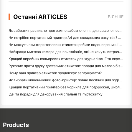
Останні ARTICLES
БІЛЬШЕ
Як вибрати правильне програмне забезпечення для вашого невеликого або середнього ресторану
Чи потрібен портативний принтер A4 для складських рахунків? Що дійсно працює
Чи можуть принтери теплових етикеток робити водонепроникні етикетки для продуктів малого бізнесу?
Найкраща миттєва камера для початківців, які не хочуть витрачати папір
Кращий виробник кольорових етикеток для журналізації та скрепбукінгу: додайте більше кольору на кожну сторінку
Рукопис проти друку доставчих етикеток: поради для малого бізнесу в 2026 році
Чому ваш принтер етикеток продовжує заглушувати?
Як вибрати кишеньковий фото-принтер: повне посібник для журналістів, подорожей та користувачів iPhone
Кращий портативний принтер без чорнила для подорожей, школи та мобільної роботи: огляд Hanin MT620 Pro
Ідеї та поради для декорування спальні та гуртожитку
Products