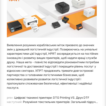
Виявлення розумних кораблівських міток призвело до значних
змін у домашній логістичній індустрії. Позирюючись на унікальні
характеристики цієї індустрії, HPRT зосереджується на постійних
інноваціях і розвитку вищих принтерів, щоб надати кращі служби
друку. Наша мета - повністю відповідати різноманітним потребам
логістичної та доставкової індустрії і покращити рівень послуг у
відносних секторах. ХПРТ продовжить тримати довгострокові
партнерства з головними логістичними бізнесами, щоб
колективно розвивати розвиток логістичної індустрії і
пропонувати споживачам безпечніші, ефективніші і надійніші
послуги.
prev:
Цифрові тканинні принтери: DTG Printing VS. Друк DTF
наступний:
Розуміння текстильних принтерів: Загальний підручник