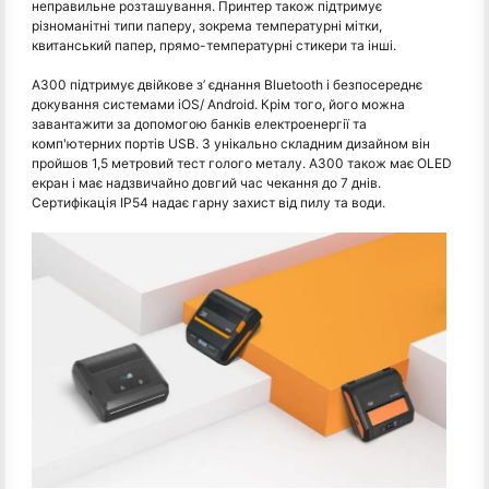
неправильне розташування. Принтер також підтримує
різноманітні типи паперу, зокрема температурні мітки,
квитанський папер, прямо-температурні стикери та інші.
A300 підтримує двійкове з’ єднання Bluetooth і безпосереднє
докування системами iOS/ Android. Крім того, його можна
завантажити за допомогою банків електроенергії та
комп'ютерних портів USB. З унікально складним дизайном він
пройшов 1,5 метровий тест голого металу. A300 також має OLED
екран і має надзвичайно довгий час чекання до 7 днів.
Сертифікація IP54 надає гарну захист від пилу та води.