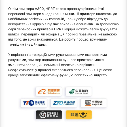
Окрім принтера A300, HPRT також пропонує різноманітні
переносні принтери з надсилання мітки. Ці принтери належать до
найбільших логістичних компаній, і вони добре підходять до
використання курірірів під час збирання елементів. За допомогою
серії переносних принтерів HPRT куріри можуть легко друкувати
шляхи і перевірити, чи інформація про них правильна, незалежно
від того, де вони знаходяться. Це робить процес зручнішим,
точнішим і надійнішим.
У порівнянні з традиційними рукописованими експортними
рахунками, принтер надсилання ручного пристрою може
зменшити операційні помилки і ефективно вирішити
неефективності у процесі експортного перенесення. Це може
краще забезпечити ефективну функцію логістичної індустрії.