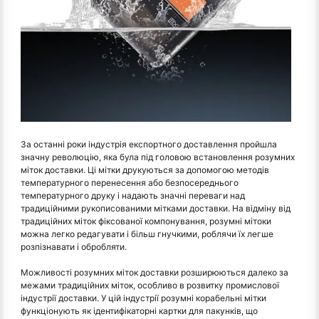
За останні роки індустрія експортного доставлення пройшла
значну революцію, яка була під головою встановлення розумних
міток доставки. Ці мітки друкуються за допомогою методів
температурного перенесення або безпосереднього
температурного друку і надають значні переваги над
традиційними рукописованими мітками доставки. На відміну від
традиційних міток фіксованої компонування, розумні мітоки
можна легко редагувати і більш гнучкими, роблячи їх легше
розпізнавати і обробляти.
Можливості розумних міток доставки розширюються далеко за
межами традиційних міток, особливо в розвитку промислової
індустрії доставки. У цій індустрії розумні корабельні мітки
функціонують як ідентифікаторні картки для пакунків, що