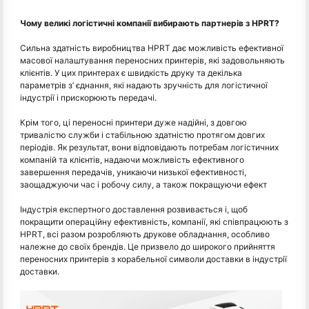
Чому великі логістичні компанії вибирають партнерів з HPRT?
Сильна здатність виробництва HPRT дає можливість ефективної
масової налаштування переносних принтерів, які задовольняють
клієнтів. У цих принтерах є швидкість друку та декілька
параметрів з’ єднання, які надають зручність для логістичної
індустрії і прискорюють передачі.
Крім того, ці переносні принтери дуже надійні, з довгою
тривалістю служби і стабільною здатністю протягом довгих
періодів. Як результат, вони відповідають потребам логістичних
компаній та клієнтів, надаючи можливість ефективного
завершення передачів, уникаючи низької ефективності,
заощаджуючи час і робочу силу, а також покращуючи ефект
Індустрія експертного доставлення розвивається і, щоб
покращити операційну ефективність, компанії, які співпрацюють з
HPRT, всі разом розробляють друкове обладнання, особливо
належне до своїх брендів. Це призвело до широкого прийняття
переносних принтерів з корабельної символи доставки в індустрії
доставки.