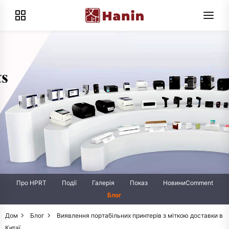
Про HPRT
Події
Галерія
Показ
НовиниComment
Блог
Дом
Блог
Виявлення портабільних принтерів з міткою доставки в
Китаї