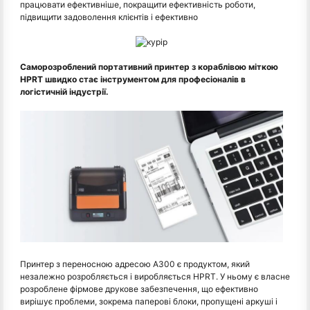
працювати ефективніше, покращити ефективність роботи,
підвищити задоволення клієнтів і ефективно
Саморозроблений портативний принтер з кораблівою міткою
HPRT швидко стає інструментом для професіоналів в
логістичній індустрії.
Принтер з переносною адресою A300 є продуктом, який
незалежно розробляється і виробляється HPRT. У ньому є власне
розроблене фірмове друкове забезпечення, що ефективно
вирішує проблеми, зокрема паперові блоки, пропущені аркуші і