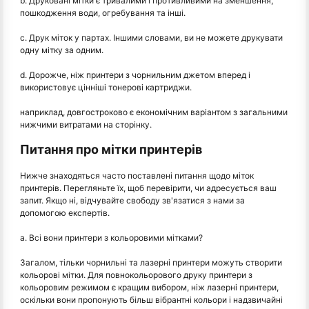
b. Друковані мітки є тривалими і противливими на зменшення,
пошкодження води, огребування та інші.
c. Друк міток у партах. Іншими словами, ви не можете друкувати
одну мітку за одним.
d. Дорожче, ніж принтери з чорнильним джетом вперед і
використовує цінніші тонерові картриджи.
наприклад, довгостроково є економічним варіантом з загальними
нижчими витратами на сторінку.
Питання про мітки принтерів
Нижче знаходяться часто поставлені питання щодо міток
принтерів. Перегляньте їх, щоб перевірити, чи адресується ваш
запит. Якщо ні, відчувайте свободу зв'язатися з нами за
допомогою експертів.
a. Всі вони принтери з кольоровими мітками?
Загалом, тільки чорнильні та лазерні принтери можуть створити
кольорові мітки. Для повнокольорового друку принтери з
кольоровим режимом є кращим вибором, ніж лазерні принтери,
оскільки вони пропонують більш вібрантні кольори і надзвичайні