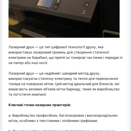
Лазерний друк — це тип цифрової технології друку, яка
використовує лазеровий промінь для створення статичної
електрики на барабані, що притягує тонерові частинки і передає їх
на папер або інші носії.
Лазерний друк — це надійний і швидкий метод друку,
використовуючи статичну електрику та тепло для перенесення
тонера на поверхню мітки. Цей метод ідеальний для бізнесів, які
вимагають великих об'ємів міток баркоду, таких як виробництво
та логістичні компанії.
Ключові точки лазерних принтерів:
a. Виробництво професійних, багатокорових і високороздільних
міток, особливо з текстовими і лінійними графіками.