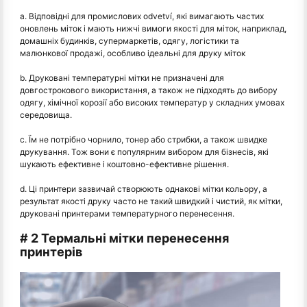
a. Відповідні для промислових odvetví, які вимагають частих
оновлень міток і мають нижчі вимоги якості для міток, наприклад,
домашніх будинків, супермаркетів, одягу, логістики та
малюнкової продажі, особливо ідеальні для друку міток
b. Друковані температурні мітки не призначені для
довгострокового використання, а також не підходять до вибору
одягу, хімічної корозії або високих температур у складних умовах
середовища.
c. Їм не потрібно чорнило, тонер або стрибки, а також швидке
друкування. Тож вони є популярним вибором для бізнесів, які
шукають ефективне і коштовно-ефективне рішення.
d. Ці принтери зазвичай створюють однакові мітки кольору, а
результат якості друку часто не такий швидкий і чистий, як мітки,
друковані принтерами температурного перенесення.
# 2 Термальні мітки перенесення
принтерів