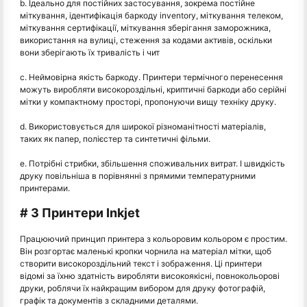
b. Ідеально для постійних застосування, зокрема постійне
міткування, ідентифікація баркоду inventory, міткування телеком,
міткування сертифікації, міткування зберігання заморожника,
використання на вулиці, стеження за кодами активів, оскільки
вони зберігають їх тривалість і чит
c. Неймовірна якість баркоду. Принтери термічного перенесення
можуть виробляти високороздільні, криптичні баркоди або серійні
мітки у компактному просторі, пропонуючи вищу техніку друку.
d. Використовується для широкої різноманітності матеріалів,
таких як папер, полієстер та синтетичні фільми.
e. Потрібні стрибки, збільшення споживальних витрат. І швидкість
друку повільніша в порівнянні з прямими температурними
принтерами.
# 3 Принтери Inkjet
Працюючий принцип принтера з кольоровим кольором є простим.
Він розгортає маленькі кропки чорнила на матеріал мітки, щоб
створити високороздільний текст і зображення. Ці принтери
відомі за їхню здатність виробляти високоякісні, повнокольорові
друки, роблячи їх найкращим вибором для друку фотографій,
графік та документів з складними деталями.