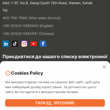
Add: 1-5F, No.8, Gaoqi South 12th Road, Xiamen, Китай
Tel:
400-766-7666 (After-sales Service)
+86-(0)592-5885993 (English)
+86-(0)592-5885991 (Chinese)
Приєднатися до нашого списку електронної
пошти
Cookies Policy
З'
єднатися
Ми використовуємо печива на нашому веб-сайті, щоб дати
вам найкращий досвід користувача. За допомогою цього
сайту ви погодитеся з використанням печива.
©2026 XIAMEN HANIN CO., LTD.
ПОЛІТИКА ПРИВАТНОСТІ
ГАРАЗД, ЗРОЗУМІВ!
ТЕРМІН ВИКОРИСТАННЯ
МАПА САЙТІВ