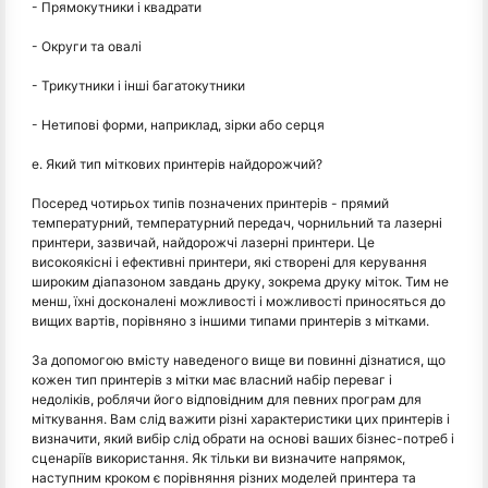
- Прямокутники і квадрати
- Округи та овалі
- Трикутники і інші багатокутники
- Нетипові форми, наприклад, зірки або серця
e. Який тип міткових принтерів найдорожчий?
Посеред чотирьох типів позначених принтерів - прямий
температурний, температурний передач, чорнильний та лазерні
принтери, зазвичай, найдорожчі лазерні принтери. Це
високоякісні і ефективні принтери, які створені для керування
широким діапазоном завдань друку, зокрема друку міток. Тим не
менш, їхні досконалені можливості і можливості приносяться до
вищих вартів, порівняно з іншими типами принтерів з мітками.
За допомогою вмісту наведеного вище ви повинні дізнатися, що
кожен тип принтерів з мітки має власний набір переваг і
недоліків, роблячи його відповідним для певних програм для
міткування. Вам слід важити різні характеристики цих принтерів і
визначити, який вибір слід обрати на основі ваших бізнес-потреб і
сценаріїв використання. Як тільки ви визначите напрямок,
наступним кроком є порівняння різних моделей принтера та