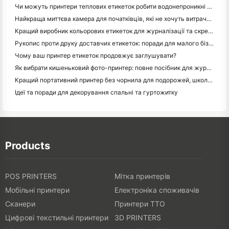
Чи можуть принтери теплових етикеток робити водонепроникні етикетки для продуктів малого бізнесу?
Найкраща миттєва камера для початківців, які не хочуть витрачати папір
Кращий виробник кольорових етикеток для журналізації та скрепбукінгу: додайте більше кольору на кожну сторінку
Рукопис проти друку доставчих етикеток: поради для малого бізнесу в 2026 році
Чому ваш принтер етикеток продовжує заглушувати?
Як вибрати кишеньковий фото-принтер: повне посібник для журналістів, подорожей та користувачів iPhone
Кращий портативний принтер без чорнила для подорожей, школи та мобільної роботи: огляд Hanin MT620 Pro
Ідеї та поради для декорування спальні та гуртожитку
Products
POS PRINTERS
Мітка принтерів
Мобільні принтери
Електроніка споживачів
Сканери
Принтери TTO
Цифрові текстильні принтери
3D PRINTERS