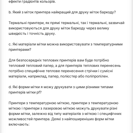
ефекти градієнтів кольорів.
b. Який з міток принтера найкращий для друку міток баркоду?
Термальні принтери, як прямі термальні, так і термальні, зазвичай
використовуються для друку міток баркоду через велику
швидкість і точність друку.
c. Які матеріали мітки можна використовувати з температурними
принтерами?
Для безпосередніх теплових принтерів вам буде потрібно
тепловий тепловий папер, а для принтерів теплових перенесень
потрібно специфічне теплове перенесення стрічки і сумісні
матеріали, наприклад, папер, полієстер або поліпропілен.
d. Які форми мітки я можу друкувати з цими різними типами
принтерів мітки pf?
Принтери з температурною міткою, принтери з температурною
міткою і принтери з лазеровою міткою можуть друкувати різні
форми мітки, залежно від типу матеріалів з міткою і специфічних
можливостей принтера. Деякі з найпоширеніших форм мітки
включають: