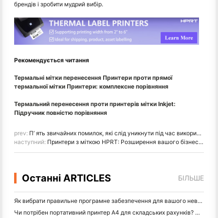
брендів і зробити мудрий вибір.
Рекомендується читання
Термальні мітки перенесення Принтери проти прямої
термальної мітки Принтери: комплексне порівняння
Термальний перенесення проти принтерів мітки Inkjet:
Підручник повністю порівняння
prev:
П’ ять звичайних помилок, які слід уникнути під час використання температурної мітки принтера
наступний:
Принтери з міткою HPRT: Розширення вашого бізнесу і життя
Останні ARTICLES
БІЛЬШЕ
Як вибрати правильне програмне забезпечення для вашого невеликого або середнього ресторану
Чи потрібен портативний принтер A4 для складських рахунків? Що дійсно працює