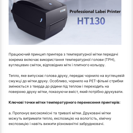
Працюючий принцип принтера з температурної мітки передачі
зокрема включає використання температурної голови (TPH),
вуглецевих сміток, відповідних мітк і плитного кольору.
Тепло, яке випускає голова друку, передає чорнило на вуглецевій
смужці до мітки друку. Особливо, чорнило на PET-фільмі стрибки
змінюється з тверда до рідини під теплом і переходить на
поверхню друку мітки, показуючи вміст, який потрібно друкувати.
Ключові точки мітки температурного перенесення принтерів:
a. Пропонує високоякісні та тривалі мітки. Друковані мітки
можуть витримати тепло, експозицію на вологість, хімічну
експозицію і навіть вижити різноманітні забруднювачі.