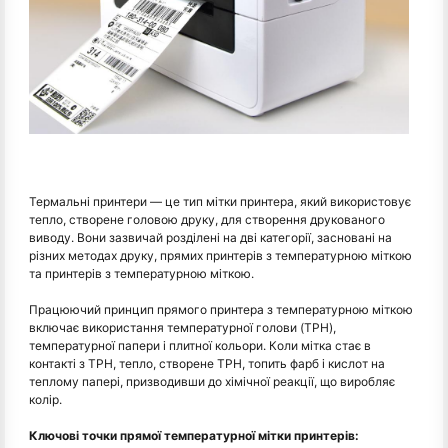
Термальні принтери — це тип мітки принтера, який використовує
тепло, створене головою друку, для створення друкованого
виводу. Вони зазвичай розділені на дві категорії, засновані на
різних методах друку, прямих принтерів з температурною міткою
та принтерів з температурною міткою.
Працюючий принцип прямого принтера з температурною міткою
включає використання температурної голови (TPH),
температурної папери і плитної кольори. Коли мітка стає в
контакті з TPH, тепло, створене TPH, топить фарб і кислот на
теплому папері, призводивши до хімічної реакції, що виробляє
колір.
Ключові точки прямої температурної мітки принтерів: