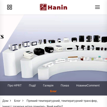
Про HPRT
Події
Галерія
Показ
НовиниComment
Блог
Дом
Блог
Прямий температурний, температурний трансфер,
інккет і лазерна мітка принтер- Який вибір?