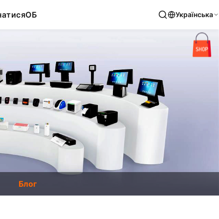
натися
ОБ
Українська
Блог