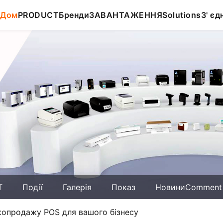
Дом
PRODUCT
Бренди
ЗАВАНТАЖЕННЯ
Solutions
З' єд
T
Події
Галерія
Показ
НовиниComment
копродажу POS для вашого бізнесу