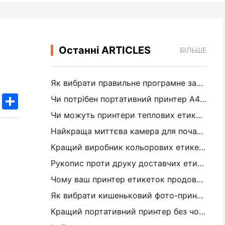
Останні ARTICLES
БІЛЬШЕ
Як вибрати правильне програмне забезпечення для вашого невеликого або середнього ресторану
k
edIn
Twitter
Share
Чи потрібен портативний принтер A4 для складських рахунків? Що дійсно працює
Чи можуть принтери теплових етикеток робити водонепроникні етикетки для продуктів малого бізнесу?
Найкраща миттєва камера для початківців, які не хочуть витрачати папір
Кращий виробник кольорових етикеток для журналізації та скрепбукінгу: додайте більше кольору на кожну сторінку
Рукопис проти друку доставчих етикеток: поради для малого бізнесу в 2026 році
Чому ваш принтер етикеток продовжує заглушувати?
Як вибрати кишеньковий фото-принтер: повне посібник для журналістів, подорожей та користувачів iPhone
Кращий портативний принтер без чорнила для подорожей, школи та мобільної роботи: огляд Hanin MT620 Pro