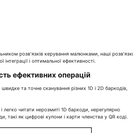
ьником розв'язків керування малюнками, наші розв'язк
інтеграції і оптимальної ефективності.
ість ефективних операцій
 швидке та точне сканування різних 1D і 2D баркодів,
і легко читати нерозмиті 1D баркоди, нерегулярно
и, такі як цифрові купони і карти членства у QR коді.