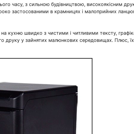
ього часу, з сильною будівництвою, високоякісним дру
ироко застосованими в крамницях і малоприйних ланцю
 на кухню швидко з чистими і читливими тексту, графі
го друку у зайнятих малюнкових середовищах. Плюс, їх