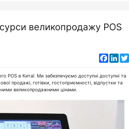
есурси великопродажу POS
Faceboo
Link
го POS в Китаї. Ми забезпечуємо доступні доступні та
вої продажі, готівки, гостоприємності, відпустки та
тними великопродажними цінами.