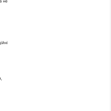
а не
ійні
,