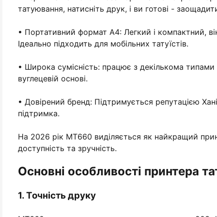
татуювання, натисніть друк, і ви готові - заощадит
• Портативний формат A4: Легкий і компактний, ві
Ідеально підходить для мобільних татуїстів.
• Широка сумісність: працює з декількома типами
вуглецевій основі.
• Довірений бренд: Підтримується репутацією Хан
підтримка.
На 2026 рік MT660 виділяється як найкращий прин
доступність та зручність.
Основні особливості принтера т
1. Точність друку