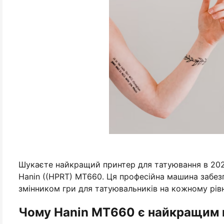
Шукаєте найкращий принтер для татуювання в 2026
Hanin ((HPRT) MT660. Ця професійна машина забезпе
змінником гри для татуювальників на кожному рівн
Чому Hanin MT660 є найкращим 