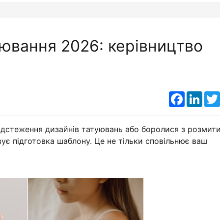
ювання 2026: керівництво
Faceboo
Link
ідстеження дизайнів татуювань або боролися з розмит
вує підготовка шаблону. Це не тільки сповільнює ваш