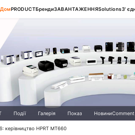
Дом
PRODUCT
Бренди
ЗАВАНТАЖЕННЯ
Solutions
З' єд
T
Події
Галерія
Показ
НовиниComment
6: керівництво HPRT MT660