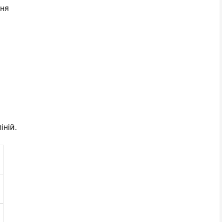
ння
іній.