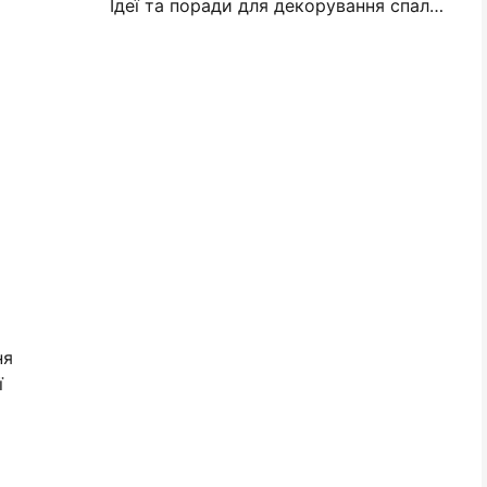
Ідеї та поради для декорування спальні та гуртожитку
ня
ї