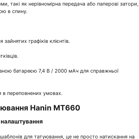
ми, такі як нерівномірна передача або паперові затори
ою в спину.
 зайнятих графіків клієнтів.
тківців.
ваною батареєю 7,4 В / 2000 мАч для справжньої
 в переповнених умовах.
уювання Hanin MT660
а налаштування
аблонів для татуювання, це не просто натискання на