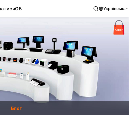
натися
ОБ
Українська
Блог