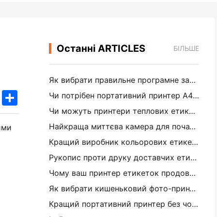
Останні ARTICLES
БІЛЬШЕ
Як вибрати правильне програмне забезпечення для вашого невеликого або середнього ресторану
k
edIn
Twitter
Share
Чи потрібен портативний принтер A4 для складських рахунків? Що дійсно працює
Чи можуть принтери теплових етикеток робити водонепроникні етикетки для продуктів малого бізнесу?
Найкраща миттєва камера для початківців, які не хочуть витрачати папір
ими
Кращий виробник кольорових етикеток для журналізації та скрепбукінгу: додайте більше кольору на кожну сторінку
Рукопис проти друку доставчих етикеток: поради для малого бізнесу в 2026 році
Чому ваш принтер етикеток продовжує заглушувати?
Як вибрати кишеньковий фото-принтер: повне посібник для журналістів, подорожей та користувачів iPhone
Кращий портативний принтер без чорнила для подорожей, школи та мобільної роботи: огляд Hanin MT620 Pro