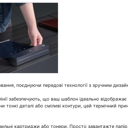
ювання, поєднуючи передові технології з зручним дизай
і лінії забезпечують, що ваш шаблон ідеально відображає
чи тонкі деталі або сміливі контури, цей термічний при
орнильні картриджи або тонери. Просто завантажте папір