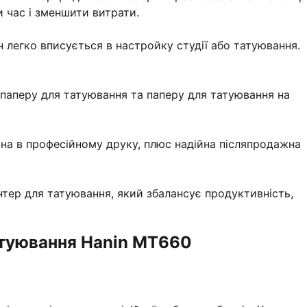
и час і зменшити витрати.
н легко вписується в настройку студії або татуювання.
 паперу для татуювання та паперу для татуювання на
іна в професійному друку, плюс надійна післяпродажна
тер для татуювання, який збалансує продуктивність,
атуювання Hanin MT660