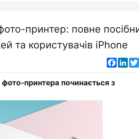
фото-принтер: повне посібн
ей та користувачів iPhone
Faceboo
Link
 фото-принтера починається з