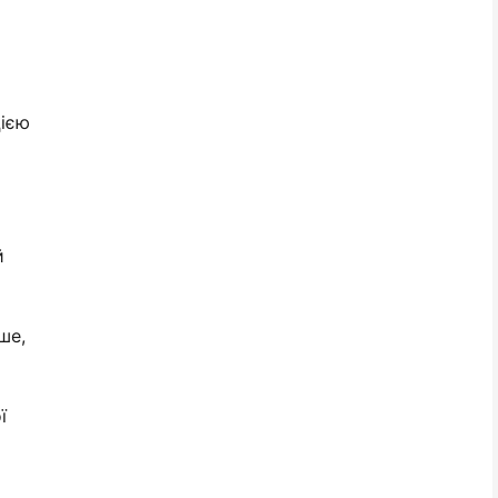
цією
й
ше,
ї