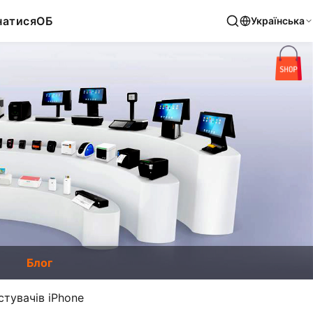
натися
ОБ
Українська
Блог
тувачів iPhone