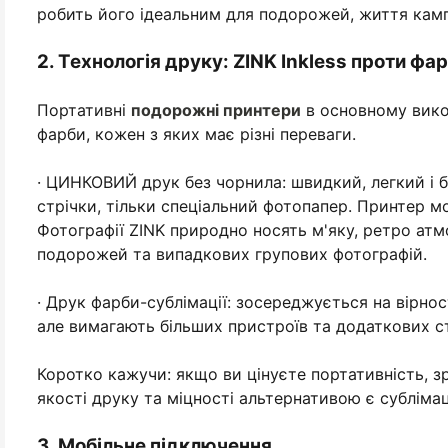
робить його ідеальним для подорожей, життя кампу
2. Технологія друку: ZINK Inkless проти фа
Портативні
подорожні принтери
в основному вико
фарби, кожен з яких має різні переваги.
· ЦИНКОВИЙ друк без чорнила: швидкий, легкий і 
стрічки, тільки спеціальний фотопапер. Принтер 
Фотографії ZINK природно носять м'яку, ретро атмо
подорожей та випадкових групових фотографій.
· Друк фарби-сублімації: зосереджується на вірно
але вимагають більших пристроїв та додаткових ст
Коротко кажучи: якщо ви цінуєте портативність, з
якості друку та міцності альтернативою є субліма
3. Мобільне підключення