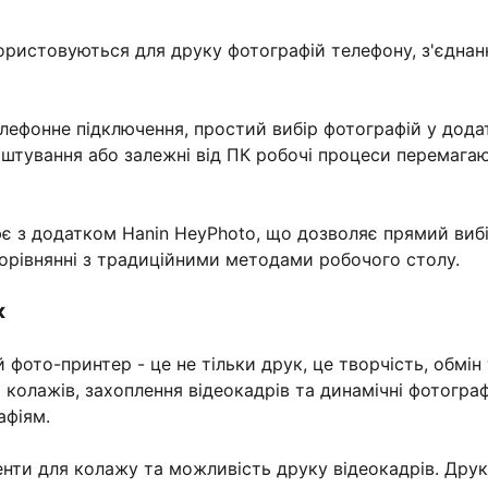
ристовуються для друку фотографій телефону, з'єднан
ефонне підключення, простий вибір фотографій у дода
аштування або залежні від ПК робочі процеси перемага
ює з додатком Hanin HeyPhoto, що дозволяє прямий вибі
порівнянні з традиційними методами робочого столу.
к
ото-принтер - це не тільки друк, це творчість, обмін 
и колажів, захоплення відеокадрів та динамічні фотограф
афіям.
енти для колажу та можливість друку відеокадрів. Дру