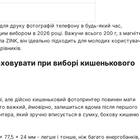
для друку фотографій телефону в будь-який час,
им вибором в 2026 році. Важучи всього 200 г, з магні
а ZINK, він ідеально підходить для молодих користувач
рівників.
раховувати при виборі кишенькового
і, але дійсно кишеньковий фотопринтер повинен мати
дто важкий, ймовірно, залишиться вдома після першого
нтера, який зручно вписується в сумку, бокову кишеню
 77,5 × 24 мм - легше і тонше, ніж багато енергобанків