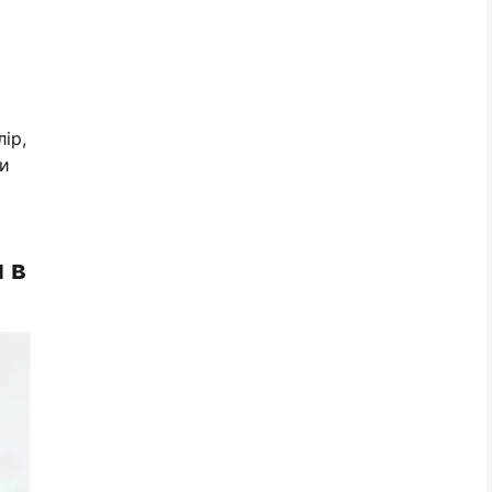
ір,
ти
 в