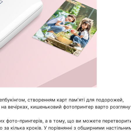
пбукінгом, створенням карт пам'яті для подорожей,
 на вечірках, кишеньковий фотопринтер варто розгляну
них фото-принтерів, а в тому, що ви можете перетворит
го за кілька кроків. У порівнянні з обширними настільни