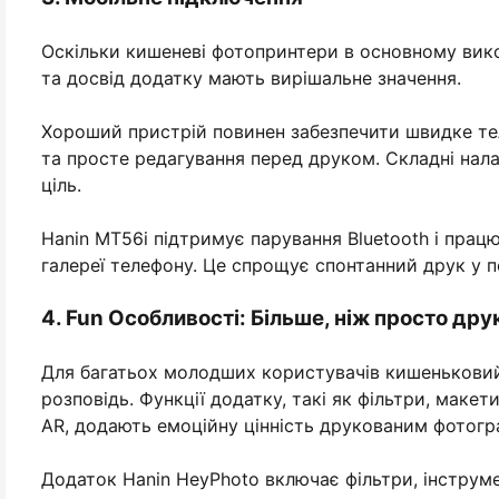
Оскільки кишеневі фотопринтери в основному вико
та досвід додатку мають вирішальне значення.
Хороший пристрій повинен забезпечити швидке тел
та просте редагування перед друком. Складні нал
ціль.
Hanin MT56i підтримує парування Bluetooth і прац
галереї телефону. Це спрощує спонтанний друк у 
4. Fun Особливості: Більше, ніж просто дру
Для багатьох молодших користувачів кишеньковий ф
розповідь. Функції додатку, такі як фільтри, макет
AR, додають емоційну цінність друкованим фотогр
Додаток Hanin HeyPhoto включає фільтри, інструм