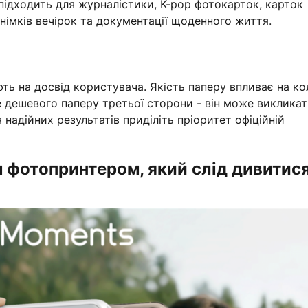
підходить для журналістики, K-pop фотокарток, карток
знімків вечірок та документації щоденного життя.
ть на досвід користувача. Якість паперу впливає на кол
те дешевого паперу третьої сторони - він може виклика
 надійних результатів приділіть пріоритет офіційній
 фотопринтером, який слід дивитися