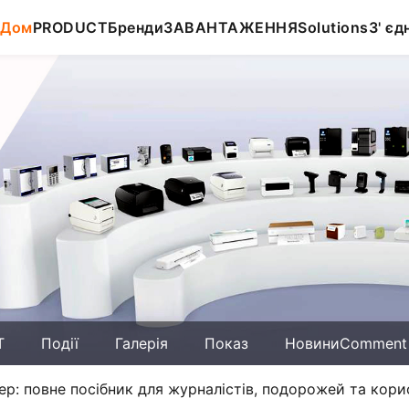
Дом
PRODUCT
Бренди
ЗАВАНТАЖЕННЯ
Solutions
З' єд
T
Події
Галерія
Показ
НовиниComment
р: повне посібник для журналістів, подорожей та корис