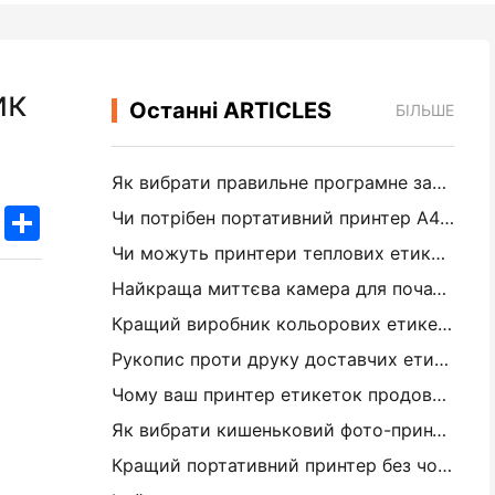
ик
Останні ARTICLES
БІЛЬШЕ
Як вибрати правильне програмне забезпечення для вашого невеликого або середнього ресторану
k
edIn
Twitter
Share
Чи потрібен портативний принтер A4 для складських рахунків? Що дійсно працює
Чи можуть принтери теплових етикеток робити водонепроникні етикетки для продуктів малого бізнесу?
Найкраща миттєва камера для початківців, які не хочуть витрачати папір
Кращий виробник кольорових етикеток для журналізації та скрепбукінгу: додайте більше кольору на кожну сторінку
Рукопис проти друку доставчих етикеток: поради для малого бізнесу в 2026 році
Чому ваш принтер етикеток продовжує заглушувати?
Як вибрати кишеньковий фото-принтер: повне посібник для журналістів, подорожей та користувачів iPhone
Кращий портативний принтер без чорнила для подорожей, школи та мобільної роботи: огляд Hanin MT620 Pro