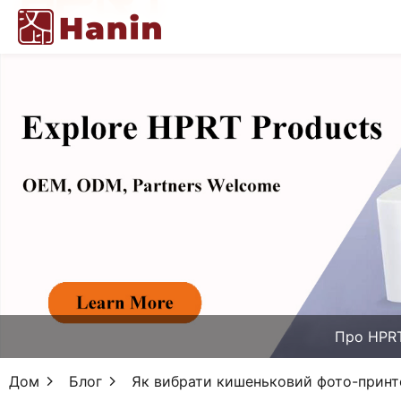
Про HPR
Дом
Блог
Як вибрати кишеньковий фото-принте