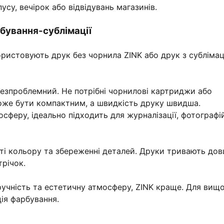
су, вечірок або відвідувань магазинів.
рбування-сублімації
ристовують друк без чорнила ZINK або друк з субліма
безпроблемний. Не потрібні чорнилові картриджи або
може бути компактним, а швидкість друку швидша.
сферу, ідеально підходить для журналізації, фотографі
сті кольору та збереженні деталей. Друки тривають дов
річок.
ручність та естетичну атмосферу, ZINK краще. Для вищо
ція фарбування.