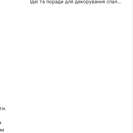
Ідеї та поради для декорування спальні та гуртожитку
ти.
и
ми