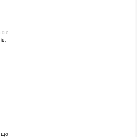
тною
ів,
, що