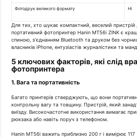
Фотодрук великого формату
Ні
Для тих, хто шукає компактний, веселий пристрій 
портативний фотопринтер Hanin MT56i ZINK є кращ
спиною, з'єднанням Bluetooth та друком без чорнил
власників iPhone, ентузіастів журналістики та манд
5 ключових факторів, які слід в
фотопринтера
1. Вага та портативність
Багато принтерів стверджують, що вони портативн
контрольну вагу та товщину. Пристрій, який зана
виїзду. Високочастотне використання вимагає при
рюкзака або навіть поруч з телефоном.
Hanin MT56i важить приблизно 200 г і вимірює 117 ×