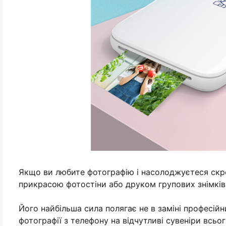
Якщо ви любите фотографію і насолоджуєтеся скре
прикрасою фотостіни або друком групових знімків
Його найбільша сила полягає не в заміні професій
фотографії з телефону на відчутливі сувеніри всьо