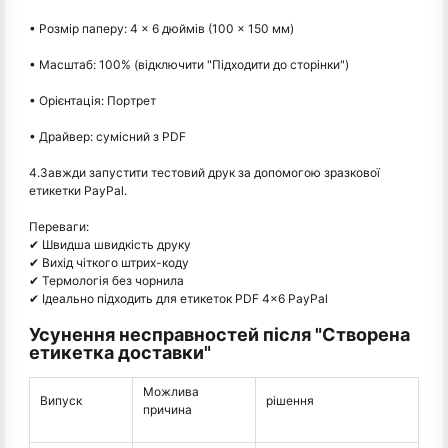
• Розмір паперу: 4 × 6 дюймів (100 × 150 мм)
• Масштаб: 100% (відключити "Підходити до сторінки")
• Орієнтація: Портрет
• Драйвер: сумісний з PDF
4.Завжди запустити тестовий друк за допомогою зразкової
етикетки PayPal.
Переваги:
✔ Швидша швидкість друку
✔ Вихід чіткого штрих-коду
✔ Термологія без чорнила
✔ Ідеально підходить для етикеток PDF 4×6 PayPal
Усунення несправностей після "Створена
етикетка доставки"
Можлива
Випуск
рішення
причина