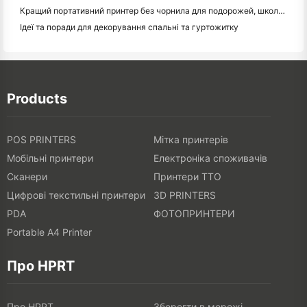
Кращий портативний принтер без чорнила для подорожей, школи та мобільної роботи: огляд Hanin MT620 Pro
Ідеї та поради для декорування спальні та гуртожитку
Products
POS PRINTERS
Мітка принтерів
Мобільні принтери
Електроніка споживачів
Сканери
Принтери TTO
Цифрові текстильні принтери
3D PRINTERS
PDA
ФОТОПРИНТЕРИ
Portable A4 Printer
Про HPRT
Про HPRT
Зберегти в мережі