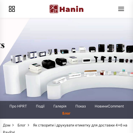
Про HPRT
Події
Галерія
Показ
НовиниComment
Блог
Дом
Блог
Як створити і друкувати етикетку для доставки 4×6 на
PayPal