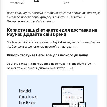
кэші
створений
4×6
Якщо ваш PayPal показує "створена етикетка доставки", але друк
виглядає, просто перейдіть до
Діяльність → Етикетки →
Передрукувати
і спробуйте знову.
Користувацькі етикетки для доставки на
PayPal: Додайте свій бренд
Зробіть ваші етикетки доставки PayPal виглядають професійно та
під брендом за допомогою простої налаштування.
Використовуйте HereLabel для легкого дизайну
Замість складних інструментів проектування спробуйте
Тут
—
Безкоштовний онлайн дизайнер етикеток HPRT.