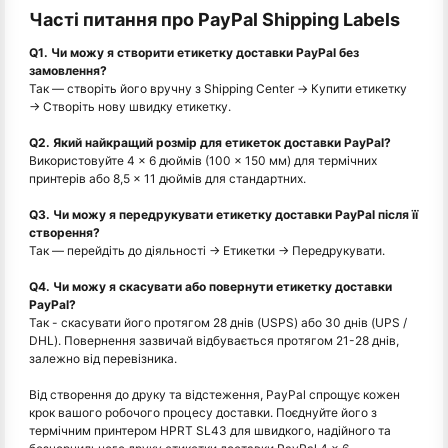
Часті питання про PayPal Shipping Labels
Q1. Чи можу я створити етикетку доставки PayPal без
замовлення?
Так — створіть його вручну з Shipping Center → Купити етикетку
→ Створіть нову швидку етикетку.
Q2. Який найкращий розмір для етикеток доставки PayPal?
Використовуйте 4 × 6 дюймів (100 × 150 мм) для термічних
принтерів або 8,5 × 11 дюймів для стандартних.
Q3. Чи можу я передрукувати етикетку доставки PayPal після її
створення?
Так — перейдіть до діяльності → Етикетки → Передрукувати.
Q4. Чи можу я скасувати або повернути етикетку доставки
PayPal?
Так - скасувати його протягом 28 днів (USPS) або 30 днів (UPS /
DHL). Повернення зазвичай відбувається протягом 21-28 днів,
залежно від перевізника.
Від створення до друку та відстеження, PayPal спрощує кожен
крок вашого робочого процесу доставки. Поєднуйте його з
термічним принтером HPRT SL43 для швидкого, надійного та