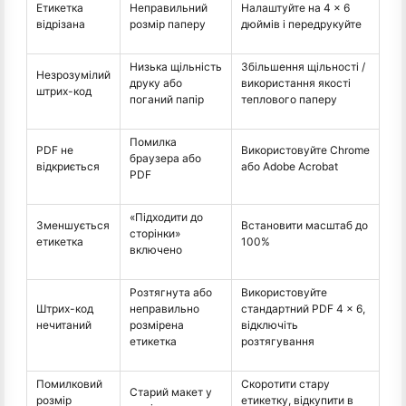
Етикетка
Неправильний
Налаштуйте на 4 × 6
відрізана
розмір паперу
дюймів і передрукуйте
Низька щільність
Збільшення щільності /
Незрозумілий
друку або
використання якості
штрих-код
поганий папір
теплового паперу
Помилка
PDF не
Використовуйте Chrome
браузера або
відкриється
або Adobe Acrobat
PDF
«Підходити до
Зменшується
Встановити масштаб до
сторінки»
етикетка
100%
включено
Розтягнута або
Використовуйте
Штрих-код
неправильно
стандартний PDF 4 × 6,
нечитаний
розмірена
відключіть
етикетка
розтягування
Помилковий
Скоротити стару
Старий макет у
розмір
етикетку, відкупити в