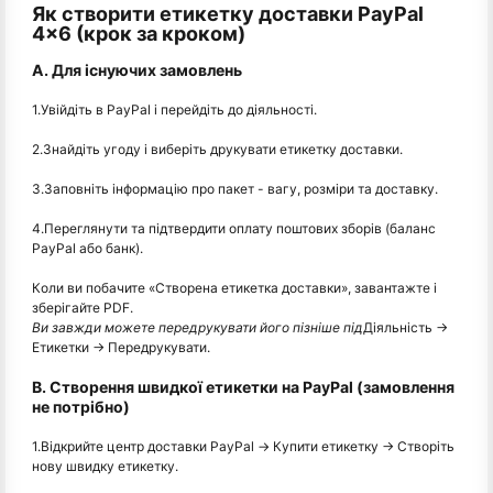
Як створити етикетку доставки PayPal
4×6 (крок за кроком)
А. Для існуючих замовлень
1.Увійдіть в PayPal і перейдіть до діяльності.
2.Знайдіть угоду і виберіть друкувати етикетку доставки.
3.Заповніть інформацію про пакет - вагу, розміри та доставку.
4.Переглянути та підтвердити оплату поштових зборів (баланс
PayPal або банк).
Коли ви побачите «Створена етикетка доставки», завантажте і
зберігайте PDF.
Ви завжди можете передрукувати його пізніше під
Діяльність →
Етикетки → Передрукувати.
B. Створення швидкої етикетки на PayPal (замовлення
не потрібно)
1.Відкрийте центр доставки PayPal → Купити етикетку → Створіть
нову швидку етикетку.