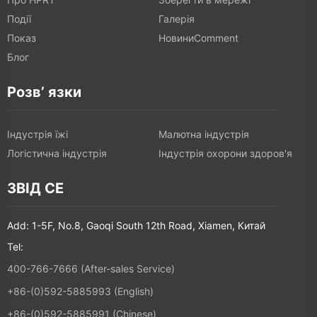
Події
Галерія
Показ
НовиниComment
Блог
Розв’ язки
Індустрія їжі
Малютна індустрія
Логістична індустрія
Індустрія охорони здоров'я
ЗВІД СЕ
Add: 1-5F, No.8, Gaoqi South 12th Road, Xiamen, Китай
Tel:
400-766-7666 (After-sales Service)
+86-(0)592-5885993 (English)
+86-(0)592-5885991 (Chinese)