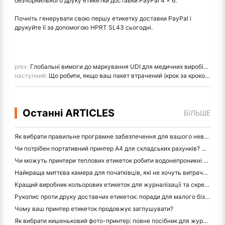
безчорнильного друку етикетки доставки PayPal 4 × 6.
Почніть генерувати свою першу етикетку доставки PayPal і
друкуйте її за допомогою HPRT SL43 сьогодні.
prev:
Глобальні вимоги до маркування UDI для медичних виробів: FDA проти EU MDR проти NMPA
наступний:
Що робити, якщо ваш пакет втрачений (крок за кроком)
Останні ARTICLES
БІЛЬШЕ
Як вибрати правильне програмне забезпечення для вашого невеликого або середнього ресторану
Чи потрібен портативний принтер A4 для складських рахунків? Що дійсно працює
Чи можуть принтери теплових етикеток робити водонепроникні етикетки для продуктів малого бізнесу?
Найкраща миттєва камера для початківців, які не хочуть витрачати папір
Кращий виробник кольорових етикеток для журналізації та скрепбукінгу: додайте більше кольору на кожну сторінку
Рукопис проти друку доставчих етикеток: поради для малого бізнесу в 2026 році
Чому ваш принтер етикеток продовжує заглушувати?
Як вибрати кишеньковий фото-принтер: повне посібник для журналістів, подорожей та користувачів iPhone