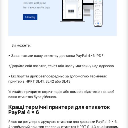
Ви можете:
• Завантажити вашу етикетку доставки PayPal 4×6 (PDF)
•Додайте свій логотип, текст або назву магазину над адресою
• Експорт та друк безпосередньо за допомогою термічних
принтерів HPRT SL41, SL42 або SL43
Уникайте прикриття штрих-кодів або номерів відстеження, щоб
ваша етикетка була дійсною.
Кращі термічні принтери для етикеток
PayPal 4 × 6
Якщо ви регулярно друкуєте етикетки для доставки PayPal 4 × 6,
4-дюймовий принтер теплових етикеток HPRT SL43 є найкращим