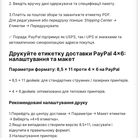
2. Введіть вручну дані одержувача та специфікації пакету.
3.Платіть за поштові збори та завантажте етикетку PDF.
Для редагування або передруку пізніше: Shipping Center →
Етикетки → Передрукувати.
✅ Порада: PayPal підтримує як USPS, так і UPS зі знижками та
автоматичною синхронізацією адреси покупця.
Друкуйте етикетку доставки PayPal 4×6:
налаштування та макет
Параметри формату: 8,5 × 11 проти 4 × 6 на PayPal
• 8,5 × 11 дюймів: для стандартних струмних / лазерних принтерів.
• 4 × 6 дюймів: оптимізовано для теплових принтерів.
Рекомендовані налаштування друку
1.Перейдіть до центру доставки → Параметри → Макет етикетки
→ Виберіть «4×6 етикетка».
2.Якщо ви випадково створили версію 8.5×11, скасувати і
відкупити в правильному форматі.
3.Налаштування принтера: