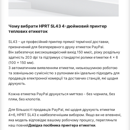
Чому вибрати HPRT SL43 4-дюймовий принтер
теплових етикеток
SL43 - це професійний принтер прямої термічної доставки,
призначений для безперервного друку етикеток PayPal.
Він забезпечує високошвидкісний вихід 150 мм/с, різку роздільну
здатність 203 dpi та підтримує стандартні ролики етикетки 4 × 6
(100 × 150 мм).
З автоматичним виявленням етикетки, низькошумною роботою
та зовнішньою сумісністю з рулонами він ідеально підходить для
продавців електронної комерції та доставчих станцій, які щодня
друкують.
Кожна етикетка PayPal друкується миттєво - без чорнила, без
плям, без клопотів.
Для більшості продавців PayPal, які щодня друкують етикетки
4×6, HPRT SL43 є найбезпечнішим вибором. Якщо ви не впевнені,
яка модель відповідає вашому робочому процесу, перегляньте
наш повний
Довідка посібника принтера етикетки
.