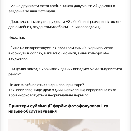
· Може друкувати фотографії, а також документи A4, домашнє
завдання та інші матеріали.
· Деякі моделі можуть друкувати A3 або більші розміри, підходять
для сімейних, студентських або змішаних середовищ.
Недоліки:
· Якщо не використовується протягом тижнів, чорнило може
висохнути в соплах, викликаючи смуги, зміни кольору або
засушення.
· Чищення відходів чорнила; У деяких випадках може знадобитися
ремонт.
Чи легко забиваються чорнилові принтери?
Так, особливо якщо друк рідкий, навколишнє середовище сухе
або використовується неоригінальне чорнило.
Принтери сублімації фарби: фотофокусовані та
низьке обслуговування