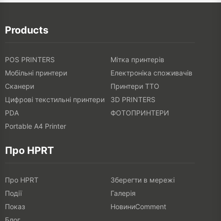
Products
POS PRINTERS
Мітка принтерів
Мобільні принтери
Електроніка споживачів
Сканери
Принтери TTO
Цифрові текстильні принтери
3D PRINTERS
PDA
ФОТОПРИНТЕРИ
Portable A4 Printer
Про HPRT
Про HPRT
Зберегти в мережі
Події
Галерія
Показ
НовиниComment
Блог