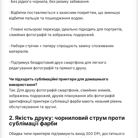
· Без рідкого чорнила, без ризику забивання.
· Відбитки поставляються з захисним покриттям, що зменшує
відбитки пальців та пошкодження водою.
· Плавні кольорові переходи, ідеально підходить для портретів,
сімейних фотографій та зображень подорожей.
· Набори стрічки + паперу спрощують заміну споживаних
матеріалів.
· Підтримує бездротовий друк смартфона для легкого
редагування фотографій та прямого друку.
Чи підходять сублімаційні принтери для домашнього
використання?
Так. Для друку фотографій смартфонів, сімейних знімків,
зображень подорожей, друків планування або фотографій
ідентифікації принтери сублімації фарби мають низький рівень
обслуговування та зручні.
2. Якість друку: чорниловий струм проти
сублімації фарби
Обидва типи принтерів підтримують вихід 300 DPI, достатнього