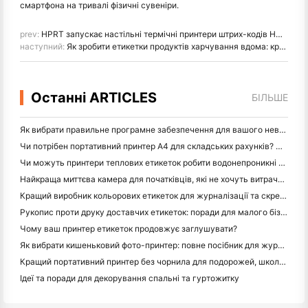
смартфона на тривалі фізичні сувеніри.
prev:
HPRT запускає настільні термічні принтери штрих-кодів HD600, HD700 та HD700 PLUS для розумнішої маркування бізнесу
наступний:
Як зробити етикетки продуктів харчування вдома: кроковий посібник для малого харчового бізнесу
Останні ARTICLES
БІЛЬШЕ
Як вибрати правильне програмне забезпечення для вашого невеликого або середнього ресторану
Чи потрібен портативний принтер A4 для складських рахунків? Що дійсно працює
Чи можуть принтери теплових етикеток робити водонепроникні етикетки для продуктів малого бізнесу?
Найкраща миттєва камера для початківців, які не хочуть витрачати папір
Кращий виробник кольорових етикеток для журналізації та скрепбукінгу: додайте більше кольору на кожну сторінку
Рукопис проти друку доставчих етикеток: поради для малого бізнесу в 2026 році
Чому ваш принтер етикеток продовжує заглушувати?
Як вибрати кишеньковий фото-принтер: повне посібник для журналістів, подорожей та користувачів iPhone
Кращий портативний принтер без чорнила для подорожей, школи та мобільної роботи: огляд Hanin MT620 Pro
Ідеї та поради для декорування спальні та гуртожитку