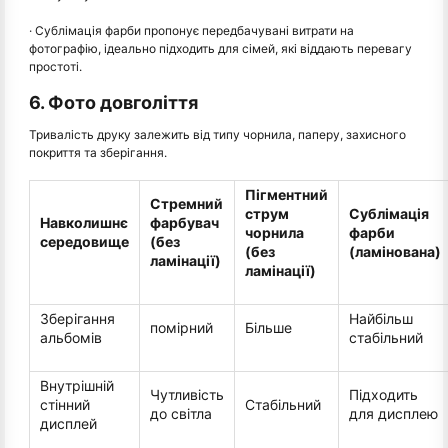
· Сублімація фарби пропонує передбачувані витрати на
фотографію, ідеально підходить для сімей, які віддають перевагу
простоті.
6. Фото довголіття
Тривалість друку залежить від типу чорнила, паперу, захисного
покриття та зберігання.
Пігментний
Стремний
струм
Сублімація
Навколишнє
фарбувач
чорнила
фарби
середовище
(без
(без
(ламінована)
ламінації)
ламінації)
Зберігання
Найбільш
помірний
Більше
альбомів
стабільний
Внутрішній
Чутливість
Підходить
стінний
Стабільний
до світла
для дисплею
дисплей