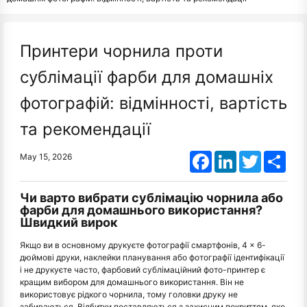
Принтери чорнила проти
сублімації фарби для домашніх
фотографій: відмінності, вартість
та рекомендації
Facebook
LinkedIn
Twitter
Shar
May 15, 2026
Чи варто вибрати сублімацію чорнила або
фарби для домашнього використання?
Швидкий вирок
Якщо ви в основному друкуєте фотографії смартфонів, 4 × 6-
дюймові друки, наклейки планування або фотографії ідентифікації
і не друкуєте часто, фарбовий сублімаційний фото-принтер є
кращим вибором для домашнього використання. Він не
використовує рідкого чорнила, тому головки друку не
забиваються. Відбитки поставляються з захисним покриттям, яке