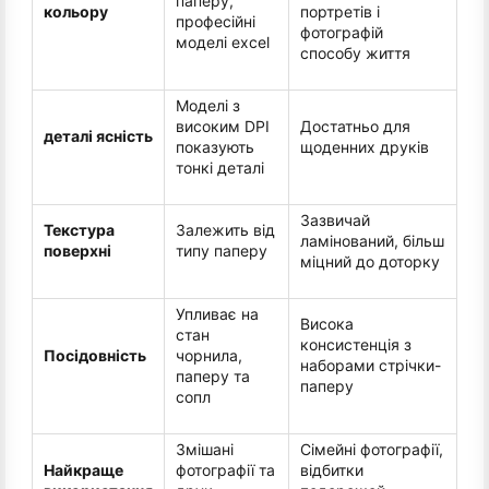
паперу,
кольору
портретів і
професійні
фотографій
моделі excel
способу життя
Моделі з
високим DPI
Достатньо для
деталі ясність
показують
щоденних друків
тонкі деталі
Зазвичай
Текстура
Залежить від
ламінований, більш
поверхні
типу паперу
міцний до доторку
Упливає на
Висока
стан
консистенція з
Посідовність
чорнила,
наборами стрічки-
паперу та
паперу
сопл
Змішані
Сімейні фотографії,
Найкраще
фотографії та
відбитки