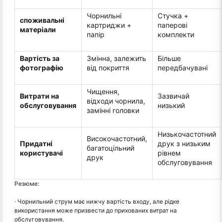
Чорнильні
Стучка +
споживальні
картриджи +
паперові
матеріали
папір
комплекти
Вартість за
Змінна, залежить
Більше
фотографію
від покриття
передбачувані
Чищення,
Витрати на
Зазвичай
відходи чорнила,
обслуговування
низький
замінні головки
Низькочастотний
Високочастотний,
Придатні
друк з низьким
багатоцільний
користувачі
рівнем
друк
обслуговування
Резюме:
· Чорнильний струм має нижчу вартість входу, але рідке
використання може призвести до прихованих витрат на
обслуговування.