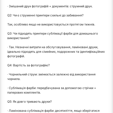
· Змішаний друк фотографій + документів: струмний друк.
Q2: Чи є струменні принтери схильні до забивання?
Так, особливо якщо не використовується протягом тижнів.
Q3: Чи підходять принтери сублімації фарби для домашнього
використання?
· Так. Незначні витрати на обслуговування, ламіновані друки,
ідеально підходять для сімейних, подорожних та ідентифікаційних
фотографій.
Q4: Вартість за фотографію?
· Чорнильний струм: змінюється залежно від використання
чорнила.
· Сублімація фарби: передбачувана за допомогою стрічки +
паперових комплектів.
Q5: Як довго тривають друки?
· Ламінована сублімація фарби: десятиліття, якщо зберігатися