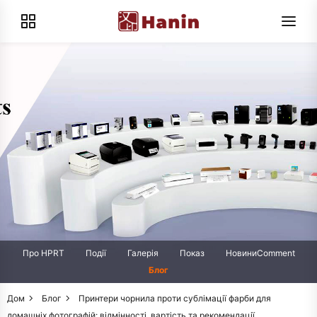
Про HPRT
Події
Галерія
Показ
НовиниComment
Блог
Дом
Блог
Принтери чорнила проти сублімації фарби для
домашніх фотографій: відмінності, вартість та рекомендації