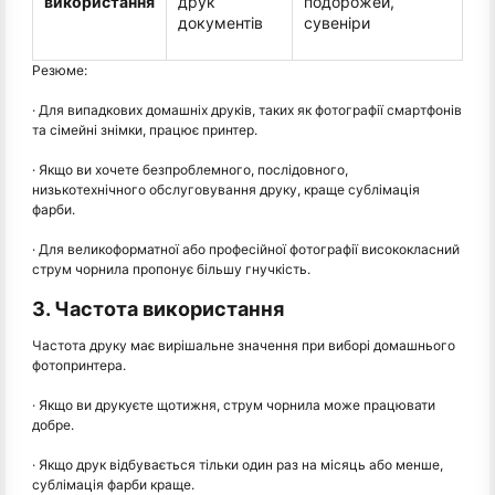
використання
друк
подорожей,
документів
сувеніри
Резюме:
· Для випадкових домашніх друків, таких як фотографії смартфонів
та сімейні знімки, працює принтер.
· Якщо ви хочете безпроблемного, послідовного,
низькотехнічного обслуговування друку, краще сублімація
фарби.
· Для великоформатної або професійної фотографії висококласний
струм чорнила пропонує більшу гнучкість.
3. Частота використання
Частота друку має вирішальне значення при виборі домашнього
фотопринтера.
· Якщо ви друкуєте щотижня, струм чорнила може працювати
добре.
· Якщо друк відбувається тільки один раз на місяць або менше,
сублімація фарби краще.