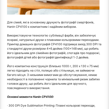
Для сімей, які в основному друкують фотографії смартфонів,
Hanin CP4100 є компактним і надійним вибором.
Використовуючи технологію сублімації фарби, він забезпечує
яскраві, натуральні друки з плавними кольоровими переходами.
Принтер домашніх фотографій CP4100 підтримує вихід 300 DPI та
стандартні друки розміром 4×6 дюйма (100×148 мм), що робить
його ідеальним для сімейних фотографій, спогадів про подорожі,
фотографій дітей або фотографій ідентифікації 1-2 дюйма.
Його компактна конструкція (близько 1000 г, 200 х 130 х 75 мм)
легко підходить на стіл, полицю або стільницю, не займаючи
багато місця. З низькими вимогами до обслуговування, немає
необхідності в поповненні чорнила та мінімальний ризик забитих
головок друку, що робить його ідеальним для зручного,
повсякденного використання.
Основні моменти Hanin CP4100:
· 300 DPI Dye Sublimation Printing: Плавні кольорові переходи,