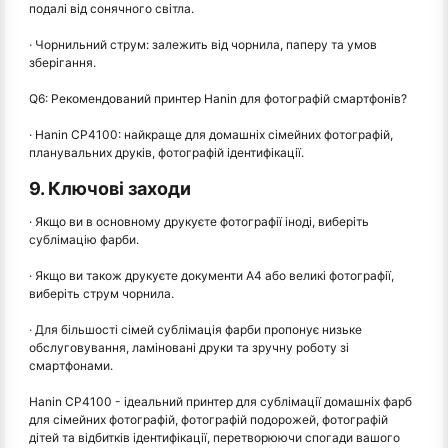
подалі від сонячного світла.
· Чорнильний струм: залежить від чорнила, паперу та умов
зберігання.
Q6: Рекомендований принтер Hanin для фотографій смартфонів?
· Hanin CP4100: найкраще для домашніх сімейних фотографій,
планувальних друків, фотографій ідентифікації.
9. Ключові заходи
· Якщо ви в основному друкуєте фотографії іноді, виберіть
сублімацію фарби.
· Якщо ви також друкуєте документи A4 або великі фотографії,
виберіть струм чорнила.
· Для більшості сімей сублімація фарби пропонує низьке
обслуговування, ламіновані друки та зручну роботу зі
смартфонами.
Hanin CP4100 - ідеальний принтер для сублімації домашніх фарб
для сімейних фотографій, фотографій подорожей, фотографій
дітей та відбитків ідентифікації, перетворюючи спогади вашого