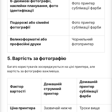
6-дюймові фотографії,
Фото принтер
наклейки планування, фото
сублімації фарби
ідентифікації
Подорожі або сімейні
Фото принтер
фотографії
сублімації фарби
Великоформатні або
Чорнильний
професійні друки
фотопринтер
5. Вартість за фотографію
Багато користувачів зосереджуються на ціні принтера, але
вартість за фотографію важливіша.
Домашній
Домашній
Фактор
принтер
струмний
вартості
сублімації
принтер
фарби
Ціна принтера
Зазвичай нижче
Трохи вище