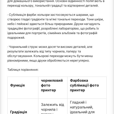
для домашнього використання. Основні відмінності полягають в
переході кольору, тональній градації та відтворенні деталей.
· Сублімація фарби: кольори застосовуються шарами, що
створює гладкі градієнти та м'які тональні переходи. Тони шкіри,
небо і пейзажі здаються більш природними. Друки нагадують
традиційні фотографії, розроблені лабораторією, що робить їх
ідеальними для портретів, сімейних альбомів та фотографій
подорожей.
· Чорнильний струм: може досягти високих деталей, але
результати залежать від типу чорнила, паперу та
обслуговування. Кольорові переходи можуть бути менш
рівномірними, якщо друки обробляються нерегулярно.
Таблиця порівняння:
чорниловий
Фарбовка
Функція
фото
сублімації фото
принтер
принтер
Гладкий і
Залежить від
натуральний,
чорнила і
Градіація
ідеальний для