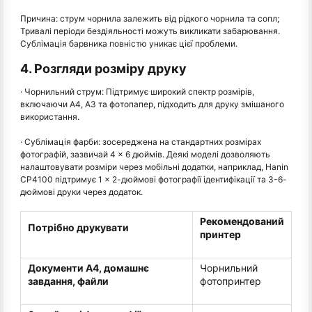
Причина: струм чорнила залежить від рідкого чорнила та сопл;
Тривалі періоди бездіяльності можуть викликати забарювання.
Сублімація барвника повністю уникає цієї проблеми.
4. Розгляди розміру друку
· Чорнильний струм: Підтримує широкий спектр розмірів,
включаючи A4, A3 та фотопапер, підходить для друку змішаного
використання.
· Сублімація фарби: зосереджена на стандартних розмірах
фотографій, зазвичай 4 × 6 дюймів. Деякі моделі дозволяють
налаштовувати розміри через мобільні додатки, наприклад, Hanin
CP4100 підтримує 1 × 2-дюймові фотографії ідентифікації та 3-6-
дюймові друки через додаток.
Рекомендований
Потрібно друкувати
принтер
Документи A4, домашнє
Чорнильний
завдання, файли
фотопринтер